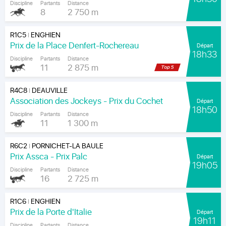
Discipline
Partants
Distance
8
2 750 m
R1C5
ENGHIEN
|
Prix de la Place Denfert-Rochereau
Départ
18h33
Discipline
Partants
Distance
11
2 875 m
R4C8
DEAUVILLE
|
Association des Jockeys - Prix du Cochet
Départ
18h50
Discipline
Partants
Distance
11
1 300 m
R6C2
PORNICHET-LA BAULE
|
Prix Assca - Prix Palc
Départ
19h05
Discipline
Partants
Distance
16
2 725 m
R1C6
ENGHIEN
|
Prix de la Porte d'Italie
Départ
19h11
Discipline
Partants
Distance