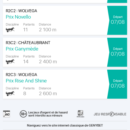
R2C2
WOLVEGA
|
Prix Novello
Départ
07/08
Discipline
Partants
Distance
11
2 100 m
R3C2
CHÂTEAUBRIANT
|
Prix Ganymède
Départ
07/08
Discipline
Partants
Distance
14
2 400 m
R2C3
WOLVEGA
|
Prix Rise And Shine
Départ
07/08
Discipline
Partants
Distance
8
2 600 m
Naviguez vers le site internet classique de GENYBET