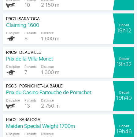
10
2 150 m
R5C1
SARATOGA
|
Claiming 1600
Départ
19h12
Discipline
Partants
Distance
8
1 600 m
R4C9
DEAUVILLE
|
Prix de la Villa Monet
Départ
19h32
Discipline
Partants
Distance
7
1 300 m
R6C3
PORNICHET-LA BAULE
|
Prix du Casino Partouche de Pornichet
Départ
19h40
Discipline
Partants
Distance
13
2 750 m
R5C2
SARATOGA
|
Maiden Special Weight 1700m
Départ
19h46
Discipline
Partants
Distance