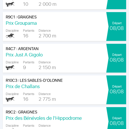
10
2 000 m
R9C1
GRAIGNES
|
Prix Groupama
Départ
08/08
Discipline
Partants
Distance
16
2 700 m
R4C7
ARGENTAN
|
Prix Just A Gigolo
Départ
08/08
Discipline
Partants
Distance
9
2 150 m
R10C3
LES SABLES-D'OLONNE
|
Prix de Challans
Départ
08/08
Discipline
Partants
Distance
16
2 775 m
R9C2
GRAIGNES
|
Prix des Bénévoles de l'Hippodrome
Départ
08/08
Discipline
Partants
Distance