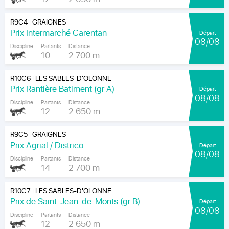
R9C4
GRAIGNES
|
Prix Intermarché Carentan
Départ
08/08
Discipline
Partants
Distance
10
2 700 m
R10C6
LES SABLES-D'OLONNE
|
Prix Rantière Batiment (gr A)
Départ
08/08
Discipline
Partants
Distance
12
2 650 m
R9C5
GRAIGNES
|
Prix Agrial / Districo
Départ
08/08
Discipline
Partants
Distance
14
2 700 m
R10C7
LES SABLES-D'OLONNE
|
Prix de Saint-Jean-de-Monts (gr B)
Départ
08/08
Discipline
Partants
Distance
12
2 650 m