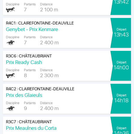
13h42
Discipline
Partants
Distance
7
2 100 m
R4C1
CLAIREFONTAINE-DEAUVILLE
|
Genybet - Prix Kenmare
Départ
13h43
Discipline
Partants
Distance
7
2 400 m
R3C6
CHÂTEAUBRIANT
|
Prix Ready Cash
Départ
14h00
Discipline
Partants
Distance
8
2 300 m
R4C2
CLAIREFONTAINE-DEAUVILLE
|
Prix des Glaieuls
Départ
14h18
Discipline
Partants
Distance
9
2 400 m
R3C7
CHÂTEAUBRIANT
|
Prix Meaulnes du Corta
Départ
14h36