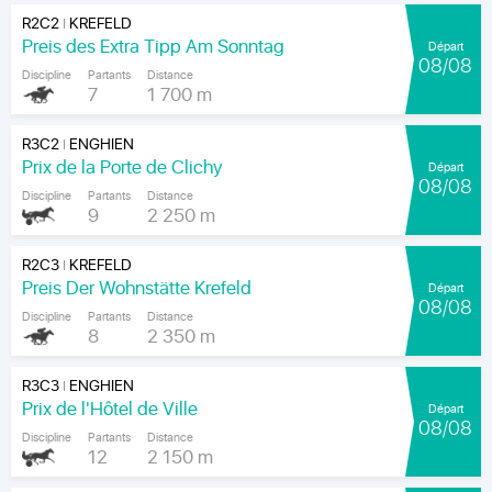
R2C2
KREFELD
|
Preis des Extra Tipp Am Sonntag
Départ
08/08
Discipline
Partants
Distance
7
1 700 m
R3C2
ENGHIEN
|
Prix de la Porte de Clichy
Départ
08/08
Discipline
Partants
Distance
9
2 250 m
R2C3
KREFELD
|
Preis Der Wohnstätte Krefeld
Départ
08/08
Discipline
Partants
Distance
8
2 350 m
R3C3
ENGHIEN
|
Prix de l'Hôtel de Ville
Départ
08/08
Discipline
Partants
Distance
12
2 150 m