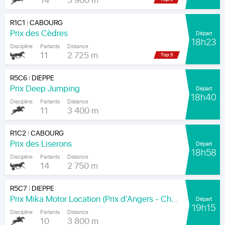
14
3 900 m
R1C1
CABOURG
|
Prix des Cèdres
Départ
18h23
Discipline
Partants
Distance
11
2 725 m
R5C6
DIEPPE
|
Prix Deep Jumping
Départ
18h40
Discipline
Partants
Distance
11
3 400 m
R1C2
CABOURG
|
Prix des Liserons
Départ
18h58
Discipline
Partants
Distance
14
2 750 m
R5C7
DIEPPE
|
Prix Mika Motor Location (Prix d'Angers - Chamionnat Paris-Turf des Apprentis-Jeunes-Jockeys)
Départ
19h15
Discipline
Partants
Distance
10
3 800 m