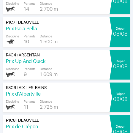
08/08
Discipline
Partants
Distance
14
2 700 m
R1C7
DEAUVILLE
|
Prix Isola Bella
Départ
08/08
Discipline
Partants
Distance
10
1 500 m
R4C4
ARGENTAN
|
Prix Up And Quick
Départ
08/08
Discipline
Partants
Distance
9
1 609 m
R8C9
AIX-LES-BAINS
|
Prix d'Albertville
Départ
08/08
Discipline
Partants
Distance
11
2 725 m
R1C8
DEAUVILLE
|
Prix de Crépon
Départ
08/08