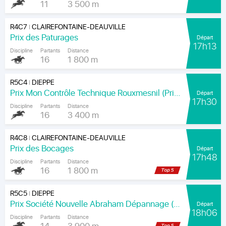
11
3 500 m
R4C7
CLAIREFONTAINE-DEAUVILLE
|
Prix des Paturages
Départ
17h13
Discipline
Partants
Distance
16
1 800 m
R5C4
DIEPPE
|
Prix Mon Contrôle Technique Rouxmesnil (Prix Jean de la Rochefoucauld)
Départ
17h30
Discipline
Partants
Distance
16
3 400 m
R4C8
CLAIREFONTAINE-DEAUVILLE
|
Prix des Bocages
Départ
17h48
Discipline
Partants
Distance
16
1 800 m
R5C5
DIEPPE
|
Prix Société Nouvelle Abraham Dépannage (Prix Arenice)
Départ
18h06
Discipline
Partants
Distance