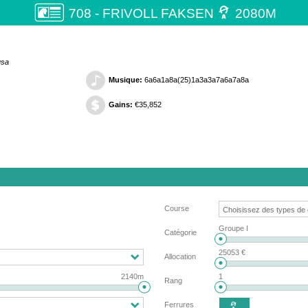

708 - FRIVOLL FAKSEN
2080M
usa
Musique:
6a6a1a8a(25)1a3a3a7a6a7a8a
Gains:
€35,852
Course
Groupe I
Catégorie
25053 €
Allocation
2140m
1
Rang
Ferrures
