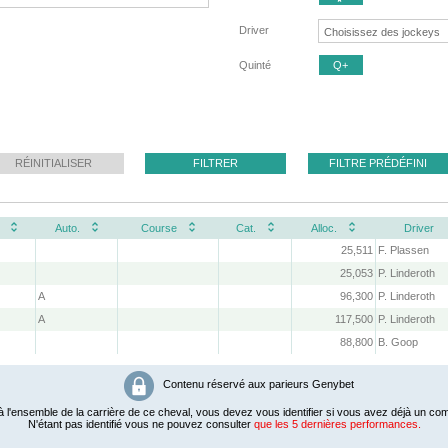
Driver
Quinté
Q+
RÉINITIALISER
FILTRER
FILTRE PRÉDÉFINI
Auto.
Course
Cat.
Alloc.
Driver
25,511
F. Plassen
25,053
P. Linderoth
A
96,300
P. Linderoth
A
117,500
P. Linderoth
88,800
B. Goop
Contenu réservé aux parieurs Genybet
 l'ensemble de la carrière de ce cheval, vous devez vous identifier si vous avez déjà un com
N'étant pas identifié vous ne pouvez consulter
que les 5 dernières performances.