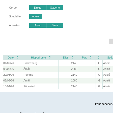
Corde
Droite
Gauche
Spécialité
Attelé
Autostart
Avec
Sans
Date
Hippodrome
Dist.
Par.
C.
Spé.
01/07/26
Lindesberg
2140
G
Attelé
03/06/26
Åmål
2080
G
Attelé
22/05/26
Romme
2140
G
Attelé
03/05/26
Åmål
2080
G
Attelé
13/04/26
Färjestad
2140
G
Attelé
Pour accéder à