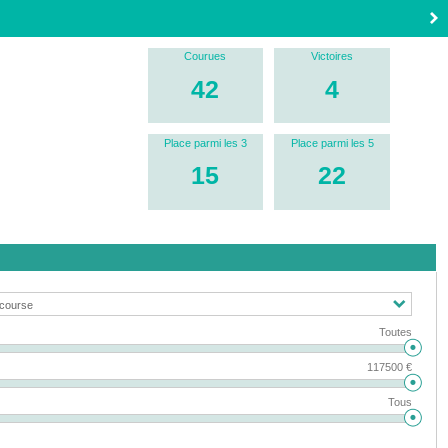
Courues
Victoires
42
4
Place parmi les 3
Place parmi les 5
15
22
Toutes
117500 €
Tous