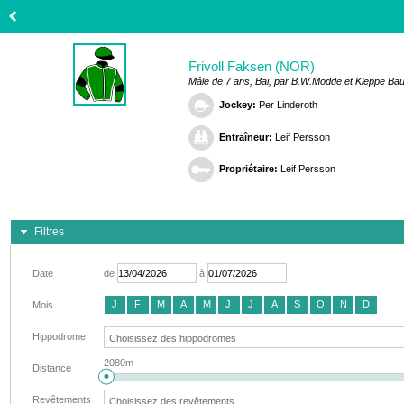
Frivoll Faksen (NOR)
Mâle de 7 ans, Bai, par B.W.Modde et Kleppe Ba
Jockey:
Per Linderoth
Entraîneur:
Leif Persson
Propriétaire:
Leif Persson
Filtres
Date
de
à
J
F
M
A
M
J
J
A
S
O
N
D
Mois
Hippodrome
2080m
Distance
Revêtements