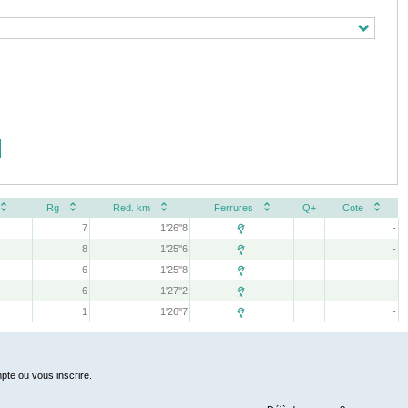
Rg
Red. km
Ferrures
Q+
Cote
7
1'26''8
-

8
1'25''6
-

6
1'25''8
-

6
1'27''2
-

1
1'26''7
-

pte ou vous inscrire.