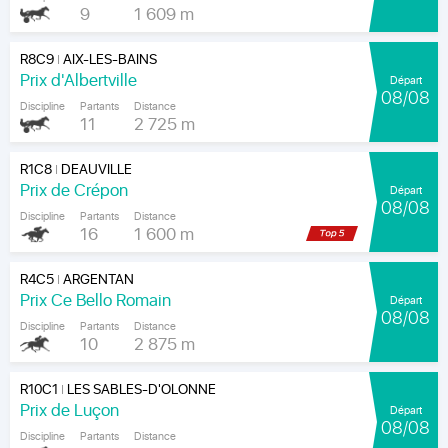
9
1 609 m
R8C9
AIX-LES-BAINS
|
Prix d'Albertville
Départ
08/08
Discipline
Partants
Distance
11
2 725 m
R1C8
DEAUVILLE
|
Prix de Crépon
Départ
08/08
Discipline
Partants
Distance
16
1 600 m
R4C5
ARGENTAN
|
Prix Ce Bello Romain
Départ
08/08
Discipline
Partants
Distance
10
2 875 m
R10C1
LES SABLES-D'OLONNE
|
Prix de Luçon
Départ
08/08
Discipline
Partants
Distance