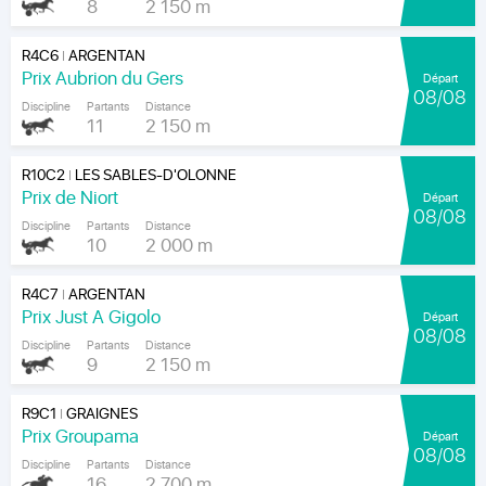
8
2 150 m
R4C6
ARGENTAN
|
Prix Aubrion du Gers
Départ
08/08
Discipline
Partants
Distance
11
2 150 m
R10C2
LES SABLES-D'OLONNE
|
Prix de Niort
Départ
08/08
Discipline
Partants
Distance
10
2 000 m
R4C7
ARGENTAN
|
Prix Just A Gigolo
Départ
08/08
Discipline
Partants
Distance
9
2 150 m
R9C1
GRAIGNES
|
Prix Groupama
Départ
08/08
Discipline
Partants
Distance
16
2 700 m