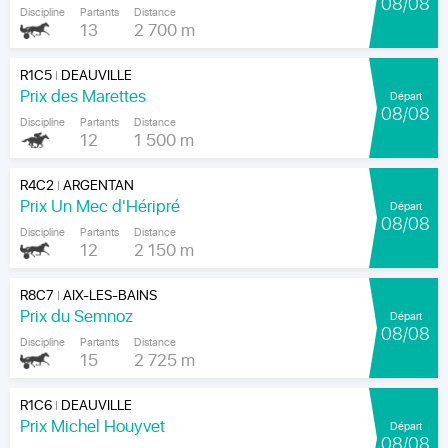
08/08
Discipline
Partants
Distance
13
2 700 m
R1C5
DEAUVILLE
|
Prix des Marettes
Départ
08/08
Discipline
Partants
Distance
12
1 500 m
R4C2
ARGENTAN
|
Prix Un Mec d'Héripré
Départ
08/08
Discipline
Partants
Distance
12
2 150 m
R8C7
AIX-LES-BAINS
|
Prix du Semnoz
Départ
08/08
Discipline
Partants
Distance
15
2 725 m
R1C6
DEAUVILLE
|
Prix Michel Houyvet
Départ
08/08