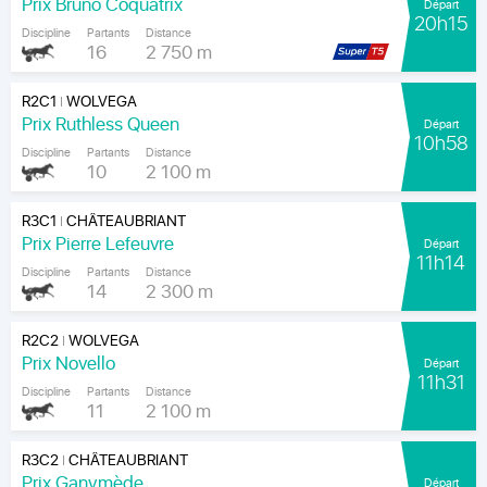
Prix Bruno Coquatrix
Départ
20h15
Discipline
Partants
Distance
16
2 750 m
R2C1
WOLVEGA
|
Prix Ruthless Queen
Départ
10h58
Discipline
Partants
Distance
10
2 100 m
R3C1
CHÂTEAUBRIANT
|
Prix Pierre Lefeuvre
Départ
11h14
Discipline
Partants
Distance
14
2 300 m
R2C2
WOLVEGA
|
Prix Novello
Départ
11h31
Discipline
Partants
Distance
11
2 100 m
R3C2
CHÂTEAUBRIANT
|
Prix Ganymède
Départ