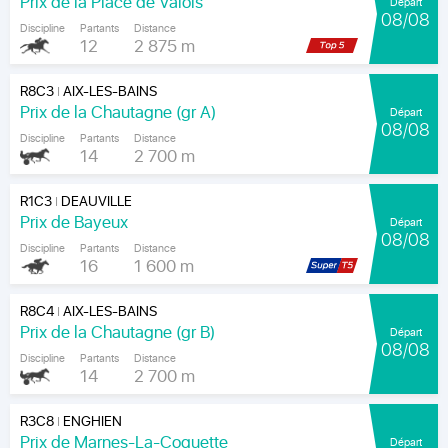
Prix de la Place de Valois
Départ
08/08
Discipline
Partants
Distance
12
2 875 m
R8C3
AIX-LES-BAINS
|
Prix de la Chautagne (gr A)
Départ
08/08
Discipline
Partants
Distance
14
2 700 m
R1C3
DEAUVILLE
|
Prix de Bayeux
Départ
08/08
Discipline
Partants
Distance
16
1 600 m
R8C4
AIX-LES-BAINS
|
Prix de la Chautagne (gr B)
Départ
08/08
Discipline
Partants
Distance
14
2 700 m
R3C8
ENGHIEN
|
Prix de Marnes-La-Coquette
Départ