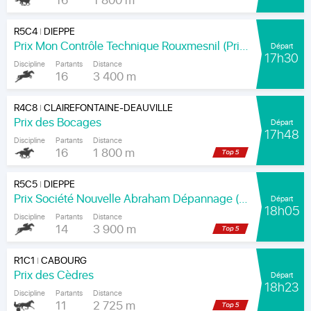
16
1 800 m
R5C4
DIEPPE
|
Prix Mon Contrôle Technique Rouxmesnil (Prix Jean de la Rochefoucauld)
Départ
17h30
Discipline
Partants
Distance
16
3 400 m
R4C8
CLAIREFONTAINE-DEAUVILLE
|
Prix des Bocages
Départ
17h48
Discipline
Partants
Distance
16
1 800 m
R5C5
DIEPPE
|
Prix Société Nouvelle Abraham Dépannage (Prix Arenice)
Départ
18h05
Discipline
Partants
Distance
14
3 900 m
R1C1
CABOURG
|
Prix des Cèdres
Départ
18h23
Discipline
Partants
Distance
11
2 725 m