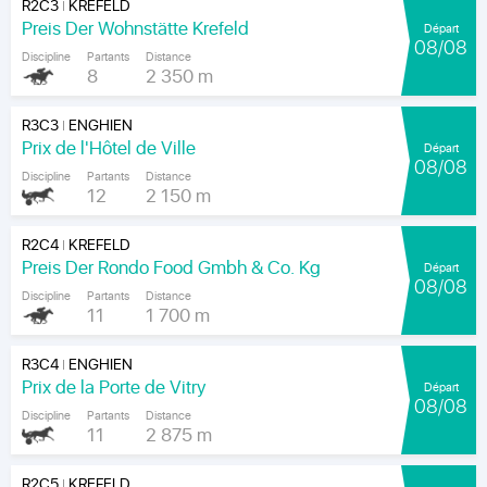
R2C3
KREFELD
|
Preis Der Wohnstätte Krefeld
Départ
08/08
Discipline
Partants
Distance
8
2 350 m
R3C3
ENGHIEN
|
Prix de l'Hôtel de Ville
Départ
08/08
Discipline
Partants
Distance
12
2 150 m
R2C4
KREFELD
|
Preis Der Rondo Food Gmbh & Co. Kg
Départ
08/08
Discipline
Partants
Distance
11
1 700 m
R3C4
ENGHIEN
|
Prix de la Porte de Vitry
Départ
08/08
Discipline
Partants
Distance
11
2 875 m
R2C5
KREFELD
|