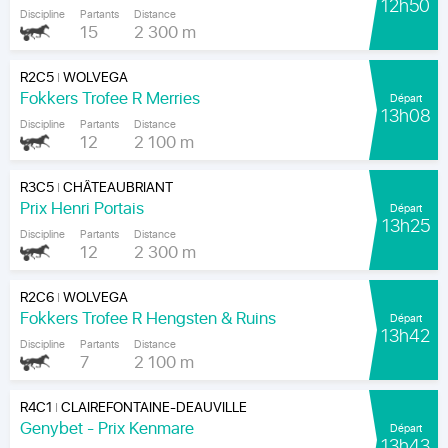
12h50
Discipline
Partants
Distance
15
2 300 m
R2C5
WOLVEGA
|
Fokkers Trofee R Merries
Départ
13h08
Discipline
Partants
Distance
12
2 100 m
R3C5
CHÂTEAUBRIANT
|
Prix Henri Portais
Départ
13h25
Discipline
Partants
Distance
12
2 300 m
R2C6
WOLVEGA
|
Fokkers Trofee R Hengsten & Ruins
Départ
13h42
Discipline
Partants
Distance
7
2 100 m
R4C1
CLAIREFONTAINE-DEAUVILLE
|
Genybet - Prix Kenmare
Départ
13h43