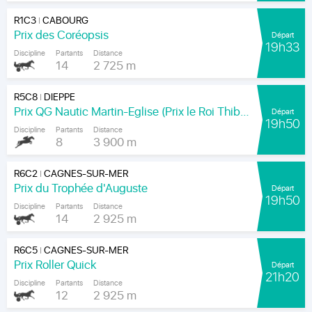
R1C3
CABOURG
|
Prix des Coréopsis
Départ
19h33
Discipline
Partants
Distance
14
2 725 m
R5C8
DIEPPE
|
Prix QG Nautic Martin-Eglise (Prix le Roi Thibault)
Départ
19h50
Discipline
Partants
Distance
8
3 900 m
R6C2
CAGNES-SUR-MER
|
Prix du Trophée d'Auguste
Départ
19h50
Discipline
Partants
Distance
14
2 925 m
R6C5
CAGNES-SUR-MER
|
Prix Roller Quick
Départ
21h20
Discipline
Partants
Distance
12
2 925 m