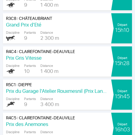
9
1 400 m
R3C8
CHÂTEAUBRIANT
|
Grand Prix d'Eté
Départ
15h10
Discipline
Partants
Distance
9
2 300 m
R4C4
CLAIREFONTAINE-DEAUVILLE
|
Prix Gris Vitesse
Départ
15h28
Discipline
Partants
Distance
10
1 400 m
R5C1
DIEPPE
|
Prix du Garage l'Atelier Rouxmesnil (Prix Lands End)
Départ
15h45
Discipline
Partants
Distance
9
3 400 m
R4C5
CLAIREFONTAINE-DEAUVILLE
|
Prix des Anemones
Départ
16h03
Discipline
Partants
Distance