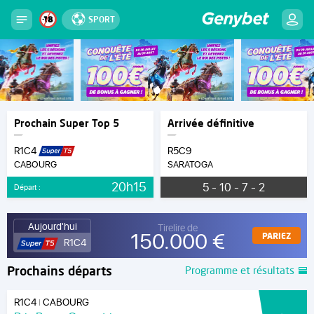
SPORT
Prochain Super Top 5
Arrivée définitive
R1C4
R5C9
CABOURG
SARATOGA
20h15
5 - 10 - 7 - 2
Départ :
Aujourd'hui
Tirelire de
150.000 €
PARIEZ
R1C4
Prochains départs
Programme et résultats
R1C4
CABOURG
|