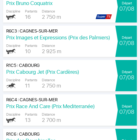
Prix Bruno Coquatrix
Départ
07/08
Discipline
Partants
Distance
16
2 750 m
R6C3
CAGNES-SUR-MER
|
Prix Images et Expressions (Prix des Palmiers)
Départ
07/08
Discipline
Partants
Distance
10
2 925 m
R1C5
CABOURG
|
Prix Cabourg Jet (Prix Cardères)
Départ
07/08
Discipline
Partants
Distance
11
2 750 m
R6C4
CAGNES-SUR-MER
|
Prix Race And Care (Prix Mediterranée)
Départ
07/08
Discipline
Partants
Distance
13
2 700 m
R1C6
CABOURG
|