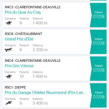
R4C3
CLAIREFONTAINE-DEAUVILLE
|
Prix du Quai Au Coq
Départ
07/08
Discipline
Partants
Distance
9
1 400 m
R3C8
CHÂTEAUBRIANT
|
Grand Prix d'Eté
Départ
07/08
Discipline
Partants
Distance
9
2 300 m
R4C4
CLAIREFONTAINE-DEAUVILLE
|
Prix Gris Vitesse
Départ
07/08
Discipline
Partants
Distance
10
1 400 m
R5C1
DIEPPE
|
Prix du Garage l'Atelier Rouxmesnil (Prix Lands End)
Départ
07/08
Discipline
Partants
Distance
9
3 400 m