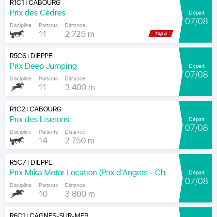
R1C1
CABOURG
|
Prix des Cèdres
Départ
07/08
Discipline
Partants
Distance
11
2 725 m
R5C6
DIEPPE
|
Prix Deep Jumping
Départ
07/08
Discipline
Partants
Distance
11
3 400 m
R1C2
CABOURG
|
Prix des Liserons
Départ
07/08
Discipline
Partants
Distance
14
2 750 m
R5C7
DIEPPE
|
Prix Mika Motor Location (Prix d'Angers - Chamionnat Paris-Turf des Apprentis-Jeunes-Jockeys)
Départ
07/08
Discipline
Partants
Distance
10
3 800 m
R6C1
CAGNES-SUR-MER
|