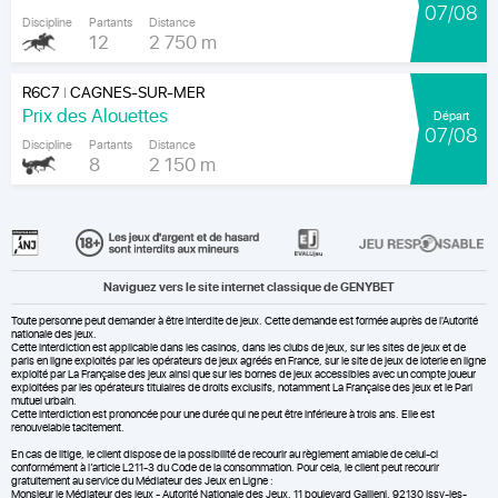
07/08
Discipline
Partants
Distance
12
2 750 m
R6C7
CAGNES-SUR-MER
|
Prix des Alouettes
Départ
07/08
Discipline
Partants
Distance
8
2 150 m
Naviguez vers le site internet classique de GENYBET
Toute personne peut demander à être interdite de jeux. Cette demande est formée auprès de l'Autorité
nationale des jeux.
Cette interdiction est applicable dans les casinos, dans les clubs de jeux, sur les sites de jeux et de
paris en ligne exploités par les opérateurs de jeux agréés en France, sur le site de jeux de loterie en ligne
exploité par La Française des jeux ainsi que sur les bornes de jeux accessibles avec un compte joueur
exploitées par les opérateurs titulaires de droits exclusifs, notamment La Française des jeux et le Pari
mutuel urbain.
Cette interdiction est prononcée pour une durée qui ne peut être inférieure à trois ans. Elle est
renouvelable tacitement.
En cas de litige, le client dispose de la possibilité de recourir au règlement amiable de celui-ci
conformément à l’article L211-3 du Code de la consommation. Pour cela, le client peut recourir
gratuitement au service du Médiateur des Jeux en Ligne :
Monsieur le Médiateur des jeux - Autorité Nationale des Jeux, 11 boulevard Gallieni, 92130 Issy-les-