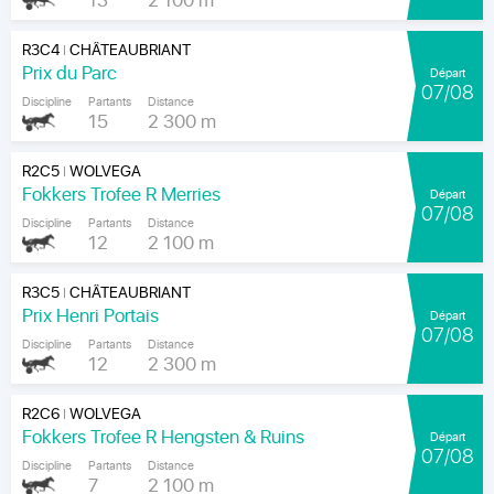
13
2 100 m
R3C4
CHÂTEAUBRIANT
|
Prix du Parc
Départ
07/08
Discipline
Partants
Distance
15
2 300 m
R2C5
WOLVEGA
|
Fokkers Trofee R Merries
Départ
07/08
Discipline
Partants
Distance
12
2 100 m
R3C5
CHÂTEAUBRIANT
|
Prix Henri Portais
Départ
07/08
Discipline
Partants
Distance
12
2 300 m
R2C6
WOLVEGA
|
Fokkers Trofee R Hengsten & Ruins
Départ
07/08
Discipline
Partants
Distance
7
2 100 m