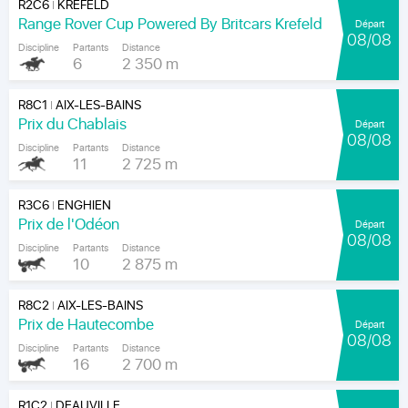
R2C6
KREFELD
|
Range Rover Cup Powered By Britcars Krefeld
Départ
08/08
Discipline
Partants
Distance
6
2 350 m
R8C1
AIX-LES-BAINS
|
Prix du Chablais
Départ
08/08
Discipline
Partants
Distance
11
2 725 m
R3C6
ENGHIEN
|
Prix de l'Odéon
Départ
08/08
Discipline
Partants
Distance
10
2 875 m
R8C2
AIX-LES-BAINS
|
Prix de Hautecombe
Départ
08/08
Discipline
Partants
Distance
16
2 700 m
R1C2
DEAUVILLE
|