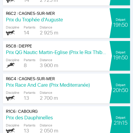
14
2 725 m
R6C2
CAGNES-SUR-MER
|
Prix du Trophée d'Auguste
Départ
19h50
Discipline
Partants
Distance
14
2 925 m
R5C8
DIEPPE
|
Prix QG Nautic Martin-Eglise (Prix le Roi Thibault)
Départ
19h50
Discipline
Partants
Distance
8
3 900 m
R6C4
CAGNES-SUR-MER
|
Prix Race And Care (Prix Mediterranée)
Départ
20h50
Discipline
Partants
Distance
13
2 700 m
R1C6
CABOURG
|
Prix des Dauphinelles
Départ
21h15
Discipline
Partants
Distance
13
2 050 m