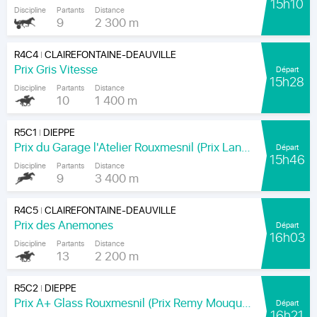
15h10
Discipline
Partants
Distance
9
2 300 m
R4C4
CLAIREFONTAINE-DEAUVILLE
|
Prix Gris Vitesse
Départ
15h28
Discipline
Partants
Distance
10
1 400 m
R5C1
DIEPPE
|
Prix du Garage l'Atelier Rouxmesnil (Prix Lands End)
Départ
15h46
Discipline
Partants
Distance
9
3 400 m
R4C5
CLAIREFONTAINE-DEAUVILLE
|
Prix des Anemones
Départ
16h03
Discipline
Partants
Distance
13
2 200 m
R5C2
DIEPPE
|
Prix A+ Glass Rouxmesnil (Prix Remy Mouquet)
Départ
16h21