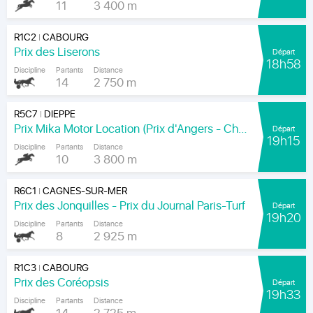
11
3 400 m
R1C2
CABOURG
|
Prix des Liserons
Départ
18h58
Discipline
Partants
Distance
14
2 750 m
R5C7
DIEPPE
|
Prix Mika Motor Location (Prix d'Angers - Chamionnat Paris-Turf des Apprentis-Jeunes-Jockeys)
Départ
19h15
Discipline
Partants
Distance
10
3 800 m
R6C1
CAGNES-SUR-MER
|
Prix des Jonquilles - Prix du Journal Paris-Turf
Départ
19h20
Discipline
Partants
Distance
8
2 925 m
R1C3
CABOURG
|
Prix des Coréopsis
Départ
19h33
Discipline
Partants
Distance