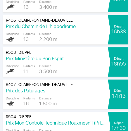
Discipline
Partants
Distance
13
3 400 m
R4C6
CLAIREFONTAINE-DEAUVILLE
|
Prix du Chemin de L'hippodrome
Départ
16h38
Discipline
Partants
Distance
13
2 200 m
R5C3
DIEPPE
|
Prix Ministère du Bon Esprit
Départ
16h55
Discipline
Partants
Distance
11
3 500 m
R4C7
CLAIREFONTAINE-DEAUVILLE
|
Prix des Paturages
Départ
17h13
Discipline
Partants
Distance
16
1 800 m
R5C4
DIEPPE
|
Prix Mon Contrôle Technique Rouxmesnil (Prix Jean de la Rochefoucauld)
Départ
17h30
Discipline
Partants
Distance