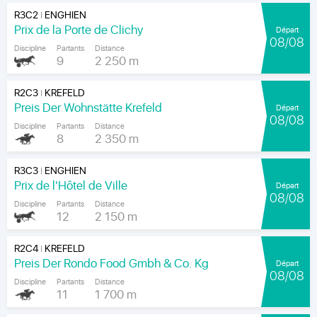
R3C2
ENGHIEN
|
Prix de la Porte de Clichy
Départ
08/08
Discipline
Partants
Distance
9
2 250 m
R2C3
KREFELD
|
Preis Der Wohnstätte Krefeld
Départ
08/08
Discipline
Partants
Distance
8
2 350 m
R3C3
ENGHIEN
|
Prix de l'Hôtel de Ville
Départ
08/08
Discipline
Partants
Distance
12
2 150 m
R2C4
KREFELD
|
Preis Der Rondo Food Gmbh & Co. Kg
Départ
08/08
Discipline
Partants
Distance
11
1 700 m