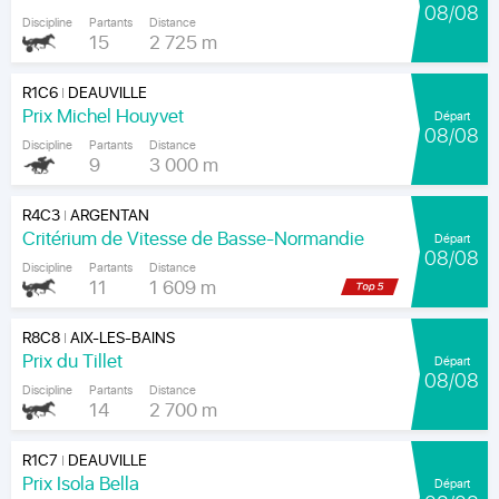
08/08
Discipline
Partants
Distance
15
2 725 m
R1C6
DEAUVILLE
|
Prix Michel Houyvet
Départ
08/08
Discipline
Partants
Distance
9
3 000 m
R4C3
ARGENTAN
|
Critérium de Vitesse de Basse-Normandie
Départ
08/08
Discipline
Partants
Distance
11
1 609 m
R8C8
AIX-LES-BAINS
|
Prix du Tillet
Départ
08/08
Discipline
Partants
Distance
14
2 700 m
R1C7
DEAUVILLE
|
Prix Isola Bella
Départ