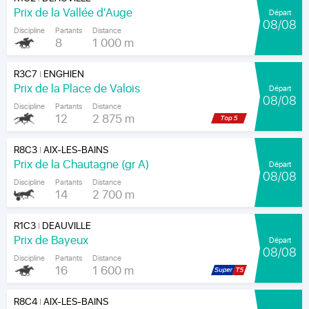
Prix de la Vallée d'Auge
Départ
08/08
Discipline
Partants
Distance
8
1 000 m
R3C7
ENGHIEN
|
Prix de la Place de Valois
Départ
08/08
Discipline
Partants
Distance
12
2 875 m
R8C3
AIX-LES-BAINS
|
Prix de la Chautagne (gr A)
Départ
08/08
Discipline
Partants
Distance
14
2 700 m
R1C3
DEAUVILLE
|
Prix de Bayeux
Départ
08/08
Discipline
Partants
Distance
16
1 600 m
R8C4
AIX-LES-BAINS
|