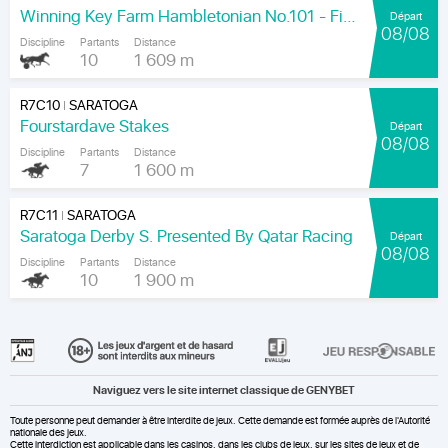
Winning Key Farm Hambletonian No.101 - Final
Départ
08/08
Discipline
Partants
Distance
10
1 609 m
R7C10
SARATOGA
|
Fourstardave Stakes
Départ
08/08
Discipline
Partants
Distance
7
1 600 m
R7C11
SARATOGA
|
Saratoga Derby S. Presented By Qatar Racing
Départ
08/08
Discipline
Partants
Distance
10
1 900 m
Naviguez vers le site internet classique de GENYBET
Toute personne peut demander à être interdite de jeux. Cette demande est formée auprès de l'Autorité
nationale des jeux.
Cette interdiction est applicable dans les casinos, dans les clubs de jeux, sur les sites de jeux et de