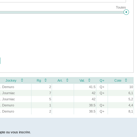
Toutes
Jockey
Rg
Art.
Val.
Q+
Cote
. Demuro
2
41.5
Q+
10
. Journiac
7
42
Q+
6,1
. Journiac
5
42
5,2
. Demuro
1
38.5
Q+
4,4
. Demuro
2
38.5
Q+
8,1
pte ou vous inscrire.