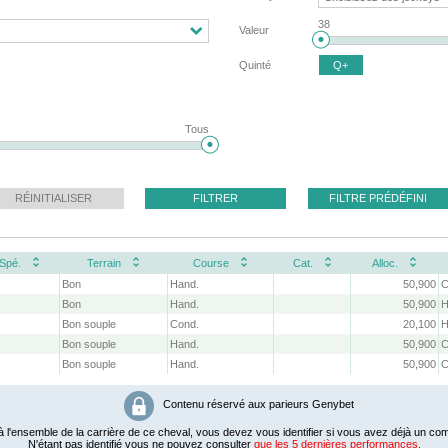
38
Valeur
Quinté
Q+
Tous
RÉINITIALISER
FILTRER
FILTRE PRÉDÉFINI
Spé.
Terrain
Course
Cat.
Alloc.
Bon
Hand.
50,900
C
Bon
Hand.
50,900
H
Bon souple
Cond.
20,100
H
Bon souple
Hand.
50,900
C
Bon souple
Hand.
50,900
C
Contenu réservé aux parieurs Genybet
 l'ensemble de la carrière de ce cheval, vous devez vous identifier si vous avez déjà un com
N'étant pas identifié vous ne pouvez consulter
que les 5 dernières performances.