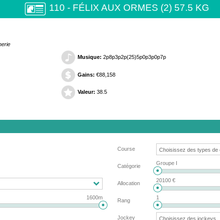
110 - FÉLIX AUX ORMES (2) 57.5 KG
herie
Musique:
2p8p3p2p(25)5p0p3p0p7p
Gains:
€88,158
Valeur:
38.5
Course
Groupe I
Catégorie
20100 €
Allocation
1600m
1
Rang
Jockey