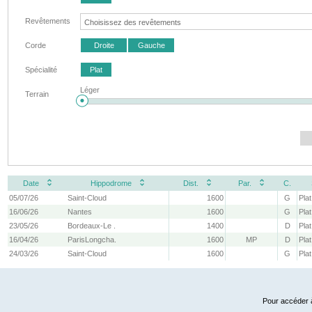
Revêtements
Corde
Droite
Gauche
Spécialité
Plat
Léger
Terrain
Date
Hippodrome
Dist.
Par.
C.
05/07/26
Saint-Cloud
1600
G
Plat
16/06/26
Nantes
1600
G
Plat
23/05/26
Bordeaux-Le .
1400
D
Plat
16/04/26
ParisLongcha.
1600
MP
D
Plat
24/03/26
Saint-Cloud
1600
G
Plat
Pour accéder à