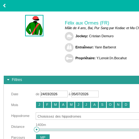
Félix aux Ormes (FR)
Mâle de 4 ans, Bai, Pur Sang par Kodiac et Ma C
Jockey:
Cristian Demuro
Entraîneur:
Yann Barberot
Propriétaire:
Y.Lenoir/Jn.Bocahut
Filtres
Date
de
à
J
F
M
A
M
J
J
A
S
O
N
D
Mois
Hippodrome
1400m
Distance
Parcours
MP