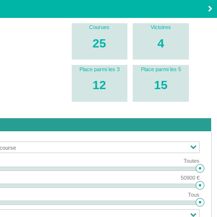
Courues
Victoires
25
4
Place parmi les 3
Place parmi les 5
12
15
Toutes
50900 €
Tous