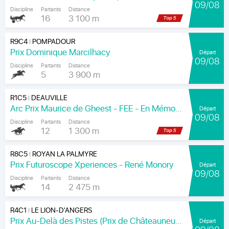
09/08
Discipline
Partants
Distance
16
3 100 m
R9C4
POMPADOUR
|
Prix Dominique Marcilhacy
Départ
09/08
Discipline
Partants
Distance
5
3 900 m
R1C5
DEAUVILLE
|
Arc Prix Maurice de Gheest - FEE - En Mémoire de Louis Romanet
Départ
09/08
Discipline
Partants
Distance
12
1 300 m
R8C5
ROYAN LA PALMYRE
|
Prix Futuroscope Xperiences - René Monory
Départ
09/08
Discipline
Partants
Distance
14
2 475 m
R4C1
LE LION-D'ANGERS
|
Prix Au-Delà des Pistes (Prix de Châteauneuf-sur-Sarthe)
Départ