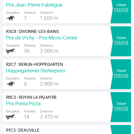
Prix Jean-Pierre Fabrègue
Départ
09/08
Discipline
Partants
Distance
7
1 200 m
R3C8
DIVONNE-LES-BAINS
|
Prix de Vichy - Prix Micro-Center
Départ
09/08
Discipline
Partants
Distance
16
2 000 m
R2C7
BERLIN-HOPPEGARTEN
|
Hoppegartener Steherpreis
Départ
09/08
Discipline
Partants
Distance
9
2 800 m
R8C2
ROYAN LA PALMYRE
|
Prix Ponta Pizza
Départ
09/08
Discipline
Partants
Distance
14
2 475 m
R1C3
DEAUVILLE
|