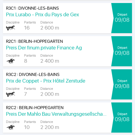
R3C1
DIVONNE-LES-BAINS
|
Prix Lurabo - Prix du Pays de Gex
Départ
09/08
Discipline
Partants
Distance
16
2 600 m
R2C1
BERLIN-HOPPEGARTEN
|
Preis Der finum.private Finance Ag
Départ
09/08
Discipline
Partants
Distance
8
2 400 m
R3C2
DIVONNE-LES-BAINS
|
Prix de Coppet - Prix Hôtel Zenitude
Départ
09/08
Discipline
Partants
Distance
7
2 000 m
R2C2
BERLIN-HOPPEGARTEN
|
Preis Der Mahlo Bau Verwaltungsgesellschaft Mbh
Départ
09/08
Discipline
Partants
Distance
10
2 200 m