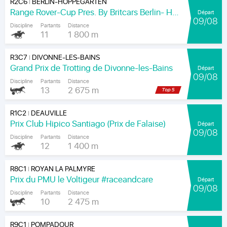
R2C6
BERLIN-HOPPEGARTEN
|
Range Rover-Cup Pres. By Britcars Berlin- Hoppegartener Stutenp.
Départ
09/08
Discipline
Partants
Distance
11
1 800 m
R3C7
DIVONNE-LES-BAINS
|
Grand Prix de Trotting de Divonne-les-Bains
Départ
09/08
Discipline
Partants
Distance
13
2 675 m
R1C2
DEAUVILLE
|
Prix Club Hipico Santiago (Prix de Falaise)
Départ
09/08
Discipline
Partants
Distance
12
1 400 m
R8C1
ROYAN LA PALMYRE
|
Prix du PMU le Voltigeur #raceandcare
Départ
09/08
Discipline
Partants
Distance
10
2 475 m
R9C1
POMPADOUR
|