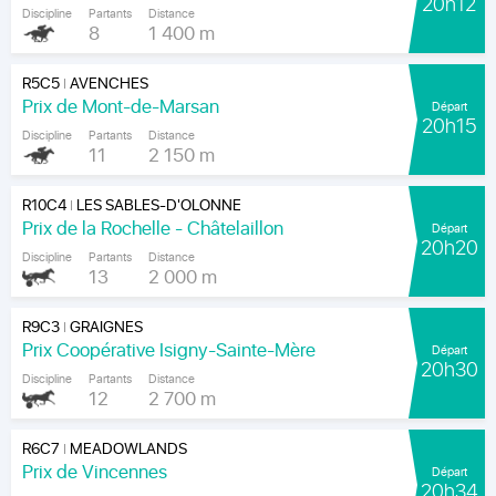
20h12
Discipline
Partants
Distance
8
1 400 m
R5C5
AVENCHES
|
Prix de Mont-de-Marsan
Départ
20h15
Discipline
Partants
Distance
11
2 150 m
R10C4
LES SABLES-D'OLONNE
|
Prix de la Rochelle - Châtelaillon
Départ
20h20
Discipline
Partants
Distance
13
2 000 m
R9C3
GRAIGNES
|
Prix Coopérative Isigny-Sainte-Mère
Départ
20h30
Discipline
Partants
Distance
12
2 700 m
R6C7
MEADOWLANDS
|
Prix de Vincennes
Départ
20h34