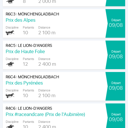
8
2 000 m
R6C3
MÖNCHENGLADBACH
|
Prix des Alpes
Départ
09/08
Discipline
Partants
Distance
10
2 100 m
R4C5
LE LION-D'ANGERS
|
Prix de Haute Folie
Départ
09/08
Discipline
Partants
Distance
12
2 400 m
R6C4
MÖNCHENGLADBACH
|
Prix des Pyrénées
Départ
09/08
Discipline
Partants
Distance
10
2 100 m
R4C6
LE LION-D'ANGERS
|
Prix #raceandcare (Prix de l'Aubinière)
Départ
09/08
Discipline
Partants
Distance
10
2 400 m