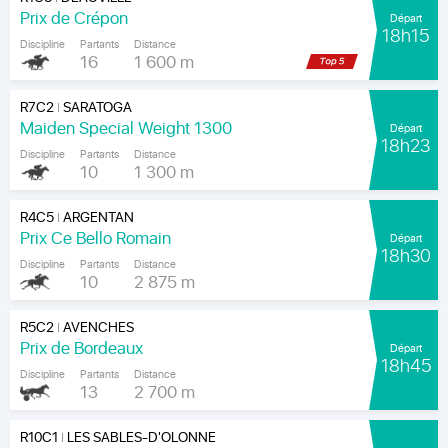
Prix de Crépon
Départ
18h15
Discipline
Partants
Distance
16
1 600 m
R7C2
SARATOGA
|
Maiden Special Weight 1300
Départ
18h23
Discipline
Partants
Distance
10
1 300 m
R4C5
ARGENTAN
|
Prix Ce Bello Romain
Départ
18h30
Discipline
Partants
Distance
10
2 875 m
R5C2
AVENCHES
|
Prix de Bordeaux
Départ
18h45
Discipline
Partants
Distance
13
2 700 m
R10C1
LES SABLES-D'OLONNE
|