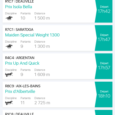
R1C7
DEAUVILLE
|
Prix Isola Bella
Départ
17h42
Discipline
Partants
Distance
10
1 500 m
R7C1
SARATOGA
|
Maiden Special Weight 1300
Départ
17h47
Discipline
Partants
Distance
9
1 300 m
R4C4
ARGENTAN
|
Prix Up And Quick
Départ
17h57
Discipline
Partants
Distance
9
1 609 m
R8C9
AIX-LES-BAINS
|
Prix d'Albertville
Départ
18h10
Discipline
Partants
Distance
11
2 725 m
R1C8
DEAUVILLE
|