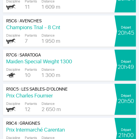
Discipline
Partants
Distance
11
1 609 m
R5C6
AVENCHES
|
Champions Trial - 8 Cnt
Départ
20h45
Discipline
Partants
Distance
7
1 950 m
R7C6
SARATOGA
|
Maiden Special Weight 1300
Départ
20h49
Discipline
Partants
Distance
10
1 300 m
R10C5
LES SABLES-D'OLONNE
|
Prix Charles Fournier
Départ
20h50
Discipline
Partants
Distance
12
2 650 m
R9C4
GRAIGNES
|
Prix Intermarché Carentan
Départ
21h00
Discipline
Partants
Distance