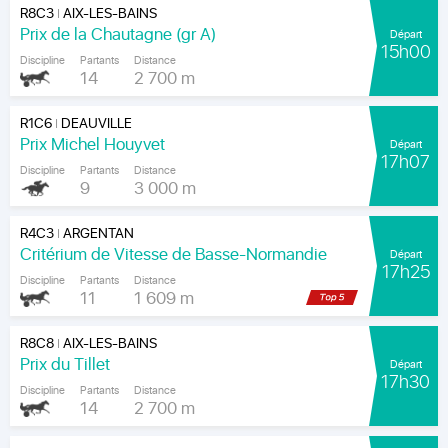
R8C3
AIX-LES-BAINS
|
Prix de la Chautagne (gr A)
Départ
15h00
Discipline
Partants
Distance
14
2 700 m
R1C6
DEAUVILLE
|
Prix Michel Houyvet
Départ
17h07
Discipline
Partants
Distance
9
3 000 m
R4C3
ARGENTAN
|
Critérium de Vitesse de Basse-Normandie
Départ
17h25
Discipline
Partants
Distance
11
1 609 m
R8C8
AIX-LES-BAINS
|
Prix du Tillet
Départ
17h30
Discipline
Partants
Distance
14
2 700 m