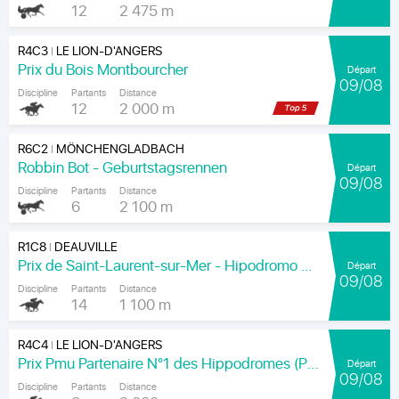
12
2 475 m
R4C3
LE LION-D'ANGERS
|
Prix du Bois Montbourcher
Départ
09/08
Discipline
Partants
Distance
12
2 000 m
R6C2
MÖNCHENGLADBACH
|
Robbin Bot - Geburtstagsrennen
Départ
09/08
Discipline
Partants
Distance
6
2 100 m
R1C8
DEAUVILLE
|
Prix de Saint-Laurent-sur-Mer - Hipodromo de Maronas
Départ
09/08
Discipline
Partants
Distance
14
1 100 m
R4C4
LE LION-D'ANGERS
|
Prix Pmu Partenaire N°1 des Hippodromes (Prix du Moulin de Varennes)
Départ
09/08
Discipline
Partants
Distance