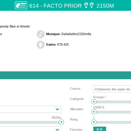

614 - FACTO PRIOR
2150M
peedy Blue et Kinette
te
Musique:
Da0a6a9m(23)Dm8a
Gains:
€78,425
Course
Groupe I
Catégorie
10000 €
Allocation
3025m
1
Rang
Ferrures
