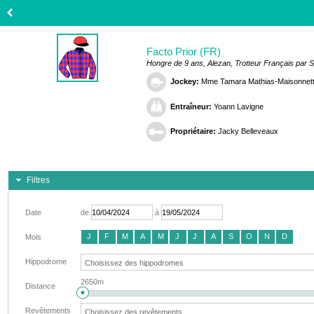
Facto Prior (FR)
Hongre de 9 ans, Alezan, Trotteur Français par S
Jockey:
Mme Tamara Mathias-Maisonnet
Entraîneur:
Yoann Lavigne
Propriétaire:
Jacky Belleveaux
Filtres
Date
de
à
J
F
M
A
M
J
J
A
S
O
N
D
Mois
Hippodrome
2650m
Distance
Revêtements