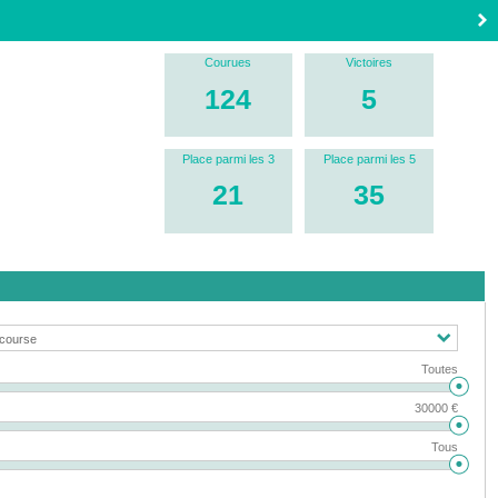
Courues
Victoires
124
5
Place parmi les 3
Place parmi les 5
21
35
Toutes
30000 €
Tous