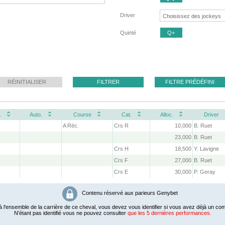
Driver
Quinté
Q+
RÉINITIALISER
FILTRER
FILTRE PRÉDÉFINI
.
Auto.
Course
Cat.
Alloc.
Driver
A Réc.
Crs R
10,000
B. Ruet
23,000
B. Ruet
Crs H
18,500
Y. Lavigne
Crs F
27,000
B. Ruet
Crs E
30,000
P. Geray
Contenu réservé aux parieurs Genybet
 l'ensemble de la carrière de ce cheval, vous devez vous identifier si vous avez déjà un com
N'étant pas identifié vous ne pouvez consulter
que les 5 dernières performances.