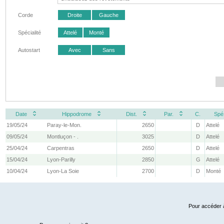
Corde
Droite
Gauche
Spécialité
Attelé
Monté
Autostart
Avec
Sans
Date
Hippodrome
Dist.
Par.
C.
Spé
19/05/24
Paray-le-Mon.
2650
D
Attelé
09/05/24
Montluçon - .
3025
D
Attelé
25/04/24
Carpentras
2650
D
Attelé
15/04/24
Lyon-Parilly
2850
G
Attelé
10/04/24
Lyon-La Soie
2700
D
Monté
Pour accéder à