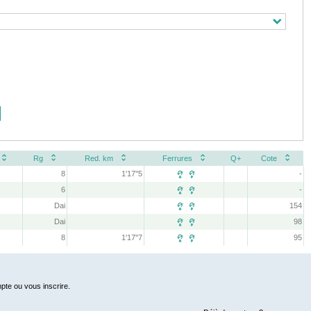
Rg
Red. km
Ferrures
Q+
Cote
8
1'17''5
-
 
6
-
 
Dai
154
 
Dai
98
 
8
1'17''7
95
 
pte ou vous inscrire.