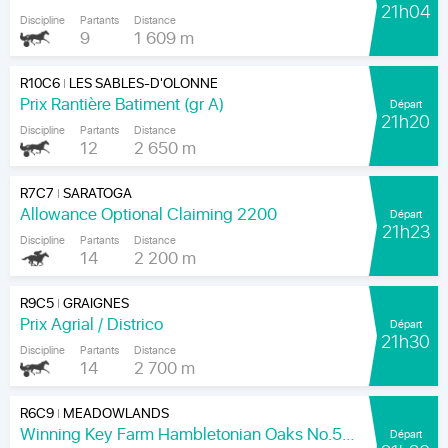
21h04
Discipline
Partants
Distance
9
1 609 m
R10C6
LES SABLES-D'OLONNE
|
Prix Rantière Batiment (gr A)
Départ
21h20
Discipline
Partants
Distance
12
2 650 m
R7C7
SARATOGA
|
Allowance Optional Claiming 2200
Départ
21h23
Discipline
Partants
Distance
14
2 200 m
R9C5
GRAIGNES
|
Prix Agrial / Districo
Départ
21h30
Discipline
Partants
Distance
14
2 700 m
R6C9
MEADOWLANDS
|
Winning Key Farm Hambletonian Oaks No.56 - Final
Départ