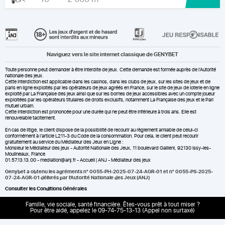
Naviguez vers le site internet classique de GENYBET
Toute personne peut demander à être interdite de jeux. Cette demande est formée auprès de l'Autorité
nationale des jeux.
Cette interdiction est applicable dans les casinos, dans les clubs de jeux, sur les sites de jeux et de
paris en ligne exploités par les opérateurs de jeux agréés en France, sur le site de jeux de loterie en ligne
exploité par La Française des jeux ainsi que sur les bornes de jeux accessibles avec un compte joueur
exploitées par les opérateurs titulaires de droits exclusifs, notamment La Française des jeux et le Pari
mutuel urbain.
Cette interdiction est prononcée pour une durée qui ne peut être inférieure à trois ans. Elle est
renouvelable tacitement.
En cas de litige, le client dispose de la possibilité de recourir au règlement amiable de celui-ci
conformément à l’article L211-3 du Code de la consommation. Pour cela, le client peut recourir
gratuitement au service du Médiateur des Jeux en Ligne :
Monsieur le Médiateur des jeux - Autorité Nationale des Jeux, 11 boulevard Gallieni, 92130 Issy-les-
Moulineaux, France
01.57.13.13.00 - mediation@anj.fr -
Accueil | ANJ - Médiateur des jeux
Genybet a obtenu les agréments n° 0055-PH-2025-07-24-AGR-01 et n° 0055-PS-2025-
07-24-AGR-01 délivrés par l'Autorité Nationale des Jeux (ANJ)
Consulter les Conditions Générales
Famille, vie sociale, santé financière. Êtes-vous prêt à tout miser ?
Pour être aidé, appelez le 09-74-75-13-13 (Appel non surtaxé)