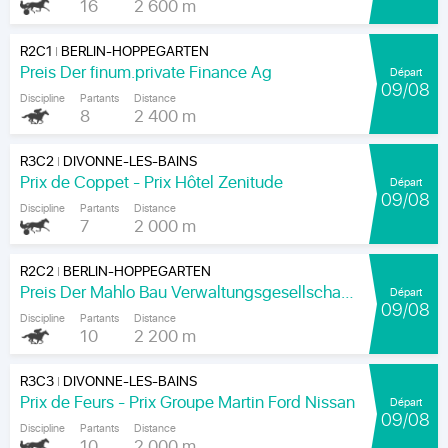
16
2 600 m
R2C1
BERLIN-HOPPEGARTEN
|
Preis Der finum.private Finance Ag
Départ
09/08
Discipline
Partants
Distance
8
2 400 m
R3C2
DIVONNE-LES-BAINS
|
Prix de Coppet - Prix Hôtel Zenitude
Départ
09/08
Discipline
Partants
Distance
7
2 000 m
R2C2
BERLIN-HOPPEGARTEN
|
Preis Der Mahlo Bau Verwaltungsgesellschaft Mbh
Départ
09/08
Discipline
Partants
Distance
10
2 200 m
R3C3
DIVONNE-LES-BAINS
|
Prix de Feurs - Prix Groupe Martin Ford Nissan
Départ
09/08
Discipline
Partants
Distance
10
2 000 m