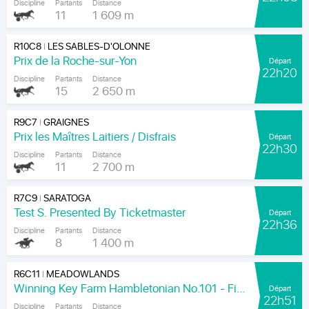
Discipline
Partants
Distance
11
1 609 m
R10C8
LES SABLES-D'OLONNE
|
Prix de la Roche-sur-Yon
Départ
22h20
Discipline
Partants
Distance
15
2 650 m
R9C7
GRAIGNES
|
Prix les Maîtres Laitiers / Disfrais
Départ
22h30
Discipline
Partants
Distance
11
2 700 m
R7C9
SARATOGA
|
Test S. Presented By Ticketmaster
Départ
22h36
Discipline
Partants
Distance
8
1 400 m
R6C11
MEADOWLANDS
|
Winning Key Farm Hambletonian No.101 - Final
Départ
22h51
Discipline
Partants
Distance