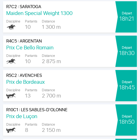
R7C2
SARATOGA
|
Maiden Special Weight 1300
Départ
18h21
Discipline
Partants
Distance
10
1 300 m
R4C5
ARGENTAN
|
Prix Ce Bello Romain
Départ
18h30
Discipline
Partants
Distance
10
2 875 m
R5C2
AVENCHES
|
Prix de Bordeaux
Départ
18h45
Discipline
Partants
Distance
13
2 700 m
R10C1
LES SABLES-D'OLONNE
|
Prix de Luçon
Départ
18h50
Discipline
Partants
Distance
8
2 150 m