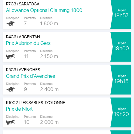
R7C3
SARATOGA
|
Allowance Optional Claiming 1800
Départ
18h57
Discipline
Partants
Distance
7
1 800 m
R4C6
ARGENTAN
|
Prix Aubrion du Gers
Départ
19h00
Discipline
Partants
Distance
11
2 150 m
R5C3
AVENCHES
|
Grand Prix d'Avenches
Départ
19h15
Discipline
Partants
Distance
9
2 400 m
R10C2
LES SABLES-D'OLONNE
|
Prix de Niort
Départ
19h20
Discipline
Partants
Distance
10
2 000 m