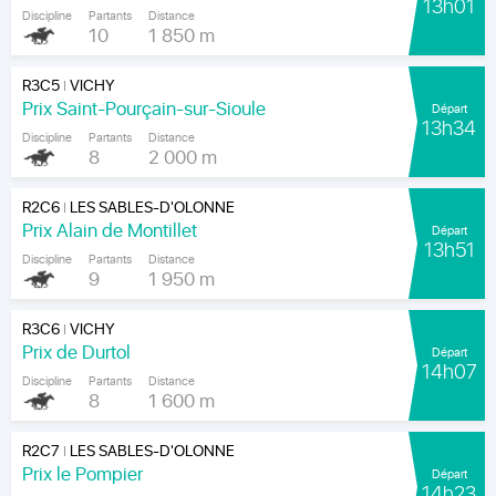
13h01
Discipline
Partants
Distance
10
1 850 m
R3C5
VICHY
|
Prix Saint-Pourçain-sur-Sioule
Départ
13h34
Discipline
Partants
Distance
8
2 000 m
R2C6
LES SABLES-D'OLONNE
|
Prix Alain de Montillet
Départ
13h51
Discipline
Partants
Distance
9
1 950 m
R3C6
VICHY
|
Prix de Durtol
Départ
14h07
Discipline
Partants
Distance
8
1 600 m
R2C7
LES SABLES-D'OLONNE
|
Prix le Pompier
Départ
14h23