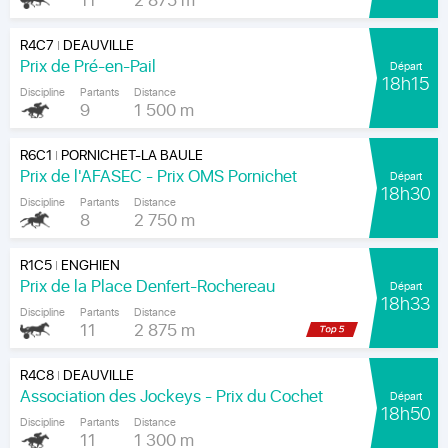
11
2 875 m
R4C7
DEAUVILLE
|
Prix de Pré-en-Pail
Départ
18h15
Discipline
Partants
Distance
9
1 500 m
R6C1
PORNICHET-LA BAULE
|
Prix de l'AFASEC - Prix OMS Pornichet
Départ
18h30
Discipline
Partants
Distance
8
2 750 m
R1C5
ENGHIEN
|
Prix de la Place Denfert-Rochereau
Départ
18h33
Discipline
Partants
Distance
11
2 875 m
R4C8
DEAUVILLE
|
Association des Jockeys - Prix du Cochet
Départ
18h50
Discipline
Partants
Distance
11
1 300 m