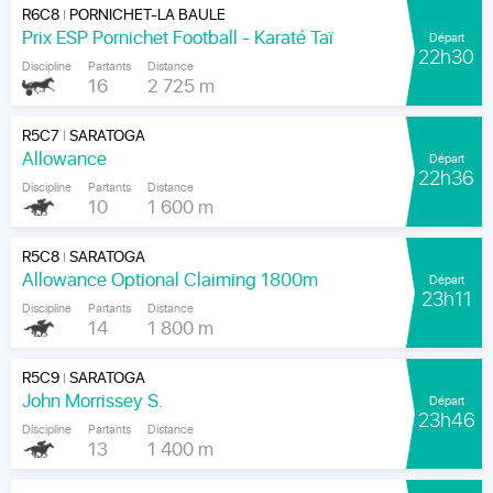
R6C8
PORNICHET-LA BAULE
|
Prix ESP Pornichet Football - Karaté Taï
Départ
22h30
Discipline
Partants
Distance
16
2 725 m
R5C7
SARATOGA
|
Allowance
Départ
22h36
Discipline
Partants
Distance
10
1 600 m
R5C8
SARATOGA
|
Allowance Optional Claiming 1800m
Départ
23h11
Discipline
Partants
Distance
14
1 800 m
R5C9
SARATOGA
|
John Morrissey S.
Départ
23h46
Discipline
Partants
Distance
13
1 400 m