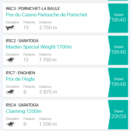
R6C3
PORNICHET-LA BAULE
|
Prix du Casino Partouche de Pornichet
Départ
19h40
Discipline
Partants
Distance
13
2 750 m
R5C2
SARATOGA
|
Maiden Special Weight 1700m
Départ
19h46
Discipline
Partants
Distance
12
1 700 m
R1C7
ENGHIEN
|
Prix de l'Aigle
Départ
19h48
Discipline
Partants
Distance
9
2 875 m
R5C4
SARATOGA
|
Claiming 1200m
Départ
20h54
Discipline
Partants
Distance
9
1 200 m