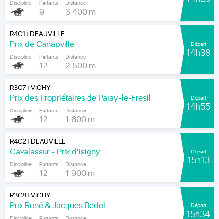
Discipline
Partants
Distance
9
3 400 m
R4C1
DEAUVILLE
|
Prix de Canapville
Départ
14h38
Discipline
Partants
Distance
12
2 500 m
R3C7
VICHY
|
Prix des Propriétaires de Paray-le-Fresil
Départ
14h55
Discipline
Partants
Distance
12
1 600 m
R4C2
DEAUVILLE
|
Cavalassur - Prix d'Isigny
Départ
15h13
Discipline
Partants
Distance
12
1 900 m
R3C8
VICHY
|
Prix René & Jacques Bedel
Départ
15h34
Discipline
Partants
Distance