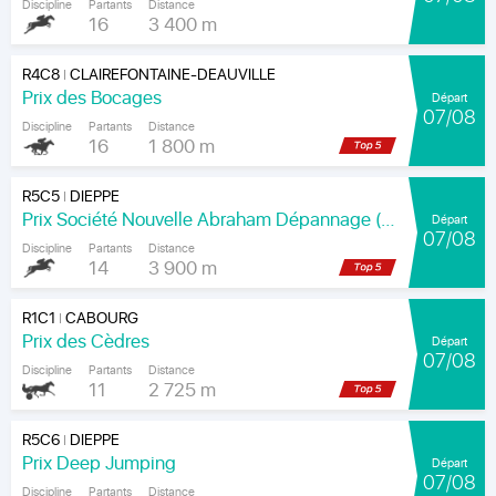
Discipline
Partants
Distance
16
3 400 m
R4C8
CLAIREFONTAINE-DEAUVILLE
|
Prix des Bocages
Départ
07/08
Discipline
Partants
Distance
16
1 800 m
R5C5
DIEPPE
|
Prix Société Nouvelle Abraham Dépannage (Prix Arenice)
Départ
07/08
Discipline
Partants
Distance
14
3 900 m
R1C1
CABOURG
|
Prix des Cèdres
Départ
07/08
Discipline
Partants
Distance
11
2 725 m
R5C6
DIEPPE
|
Prix Deep Jumping
Départ
07/08
Discipline
Partants
Distance