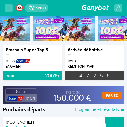
SPORT
Prochain Super Top 5
Arrivée définitive
R1C8
R5C8
ENGHIEN
KEMPTON PARK
20h15
4 - 7 - 2 - 5 - 6
Départ :
Demain
Tirelire de
150.000 €
PARIEZ
R1C4
Prochains départs
Programme et résultats
R1C8
ENGHIEN
|