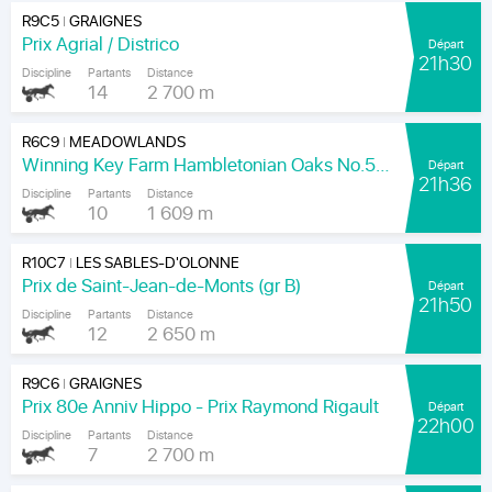
R9C5
GRAIGNES
|
Prix Agrial / Districo
Départ
21h30
Discipline
Partants
Distance
14
2 700 m
R6C9
MEADOWLANDS
|
Winning Key Farm Hambletonian Oaks No.56 - Final
Départ
21h36
Discipline
Partants
Distance
10
1 609 m
R10C7
LES SABLES-D'OLONNE
|
Prix de Saint-Jean-de-Monts (gr B)
Départ
21h50
Discipline
Partants
Distance
12
2 650 m
R9C6
GRAIGNES
|
Prix 80e Anniv Hippo - Prix Raymond Rigault
Départ
22h00
Discipline
Partants
Distance
7
2 700 m