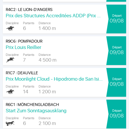
R4C2
LE LION-D'ANGERS
|
Prix des Structures Accreditées ADDP (Prix Léon Carabin)
Départ
09/08
Discipline
Partants
Distance
6
1 400 m
R9C6
POMPADOUR
|
Prix Louis Reillier
Départ
09/08
Discipline
Partants
Distance
7
4 500 m
R1C7
DEAUVILLE
|
Prix Moonlight Cloud - Hipodromo de San Isidro
Départ
09/08
Discipline
Partants
Distance
14
1 200 m
R6C1
MÖNCHENGLADBACH
|
Start Zum Sonntagsausklang
Départ
09/08
Discipline
Partants
Distance
6
2 100 m