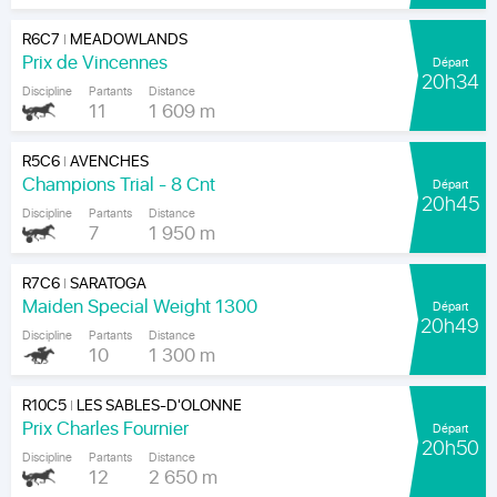
R6C7
MEADOWLANDS
|
Prix de Vincennes
Départ
20h34
Discipline
Partants
Distance
11
1 609 m
R5C6
AVENCHES
|
Champions Trial - 8 Cnt
Départ
20h45
Discipline
Partants
Distance
7
1 950 m
R7C6
SARATOGA
|
Maiden Special Weight 1300
Départ
20h49
Discipline
Partants
Distance
10
1 300 m
R10C5
LES SABLES-D'OLONNE
|
Prix Charles Fournier
Départ
20h50
Discipline
Partants
Distance
12
2 650 m