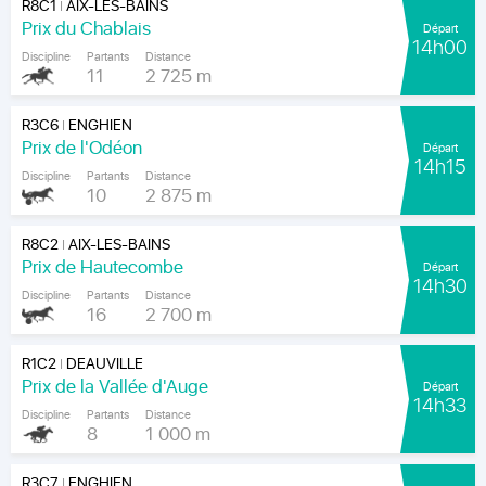
R8C1
AIX-LES-BAINS
|
Prix du Chablais
Départ
14h00
Discipline
Partants
Distance
11
2 725 m
R3C6
ENGHIEN
|
Prix de l'Odéon
Départ
14h15
Discipline
Partants
Distance
10
2 875 m
R8C2
AIX-LES-BAINS
|
Prix de Hautecombe
Départ
14h30
Discipline
Partants
Distance
16
2 700 m
R1C2
DEAUVILLE
|
Prix de la Vallée d'Auge
Départ
14h33
Discipline
Partants
Distance
8
1 000 m
R3C7
ENGHIEN
|