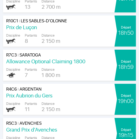
Discipline
Partants
Distance
13
2 700 m
R10C1
LES SABLES-D'OLONNE
|
Prix de Luçon
Départ
18h50
Discipline
Partants
Distance
8
2 150 m
R7C3
SARATOGA
|
Allowance Optional Claiming 1800
Départ
18h59
Discipline
Partants
Distance
7
1 800 m
R4C6
ARGENTAN
|
Prix Aubrion du Gers
Départ
19h00
Discipline
Partants
Distance
11
2 150 m
R5C3
AVENCHES
|
Grand Prix d'Avenches
Départ
19h15
Discipline
Partants
Distance