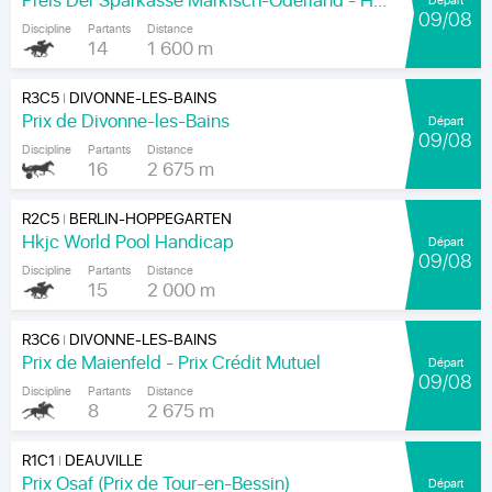
Preis Der Sparkasse Märkisch-Oderland - Hkjc World Pool Trophy
Départ
09/08
Discipline
Partants
Distance
14
1 600 m
R3C5
DIVONNE-LES-BAINS
|
Prix de Divonne-les-Bains
Départ
09/08
Discipline
Partants
Distance
16
2 675 m
R2C5
BERLIN-HOPPEGARTEN
|
Hkjc World Pool Handicap
Départ
09/08
Discipline
Partants
Distance
15
2 000 m
R3C6
DIVONNE-LES-BAINS
|
Prix de Maienfeld - Prix Crédit Mutuel
Départ
09/08
Discipline
Partants
Distance
8
2 675 m
R1C1
DEAUVILLE
|
Prix Osaf (Prix de Tour-en-Bessin)
Départ