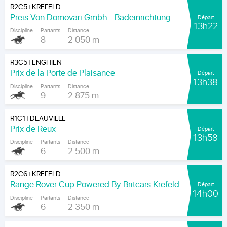
R2C5
KREFELD
|
Preis Von Domovari Gmbh - Badeinrichtung Auf Mass
Départ
13h22
Discipline
Partants
Distance
8
2 050 m
R3C5
ENGHIEN
|
Prix de la Porte de Plaisance
Départ
13h38
Discipline
Partants
Distance
9
2 875 m
R1C1
DEAUVILLE
|
Prix de Reux
Départ
13h58
Discipline
Partants
Distance
6
2 500 m
R2C6
KREFELD
|
Range Rover Cup Powered By Britcars Krefeld
Départ
14h00
Discipline
Partants
Distance
6
2 350 m