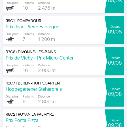
09/08
Discipline
Partants
Distance
10
2 475 m
R9C1
POMPADOUR
|
Prix Jean-Pierre Fabrègue
Départ
09/08
Discipline
Partants
Distance
7
1 200 m
R3C8
DIVONNE-LES-BAINS
|
Prix de Vichy - Prix Micro-Center
Départ
09/08
Discipline
Partants
Distance
16
2 000 m
R2C7
BERLIN-HOPPEGARTEN
|
Hoppegartener Steherpreis
Départ
09/08
Discipline
Partants
Distance
9
2 800 m
R8C2
ROYAN LA PALMYRE
|
Prix Ponta Pizza
Départ
09/08