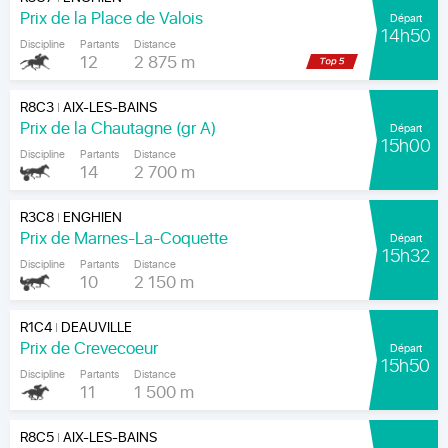
Prix de la Place de Valois
Départ
14h50
Discipline
Partants
Distance
12
2 875 m
R8C3
AIX-LES-BAINS
|
Prix de la Chautagne (gr A)
Départ
15h00
Discipline
Partants
Distance
14
2 700 m
R3C8
ENGHIEN
|
Prix de Marnes-La-Coquette
Départ
15h32
Discipline
Partants
Distance
10
2 150 m
R1C4
DEAUVILLE
|
Prix de Crevecoeur
Départ
15h50
Discipline
Partants
Distance
11
1 500 m
R8C5
AIX-LES-BAINS
|