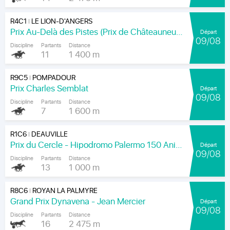
R4C1
LE LION-D'ANGERS
|
Prix Au-Delà des Pistes (Prix de Châteauneuf-sur-Sarthe)
Départ
09/08
Discipline
Partants
Distance
11
1 400 m
R9C5
POMPADOUR
|
Prix Charles Semblat
Départ
09/08
Discipline
Partants
Distance
7
1 600 m
R1C6
DEAUVILLE
|
Prix du Cercle - Hipodromo Palermo 150 Aniversario
Départ
09/08
Discipline
Partants
Distance
13
1 000 m
R8C6
ROYAN LA PALMYRE
|
Grand Prix Dynavena - Jean Mercier
Départ
09/08
Discipline
Partants
Distance
16
2 475 m