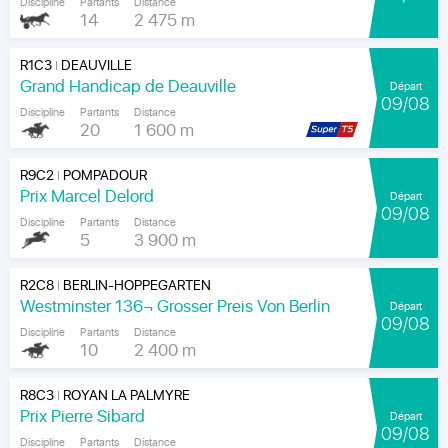
Discipline
Partants
Distance
14
2 475 m
R1C3
DEAUVILLE
|
Grand Handicap de Deauville
Départ
09/08
Discipline
Partants
Distance
20
1 600 m
R9C2
POMPADOUR
|
Prix Marcel Delord
Départ
09/08
Discipline
Partants
Distance
5
3 900 m
R2C8
BERLIN-HOPPEGARTEN
|
Westminster 136¬ Grosser Preis Von Berlin
Départ
09/08
Discipline
Partants
Distance
10
2 400 m
R8C3
ROYAN LA PALMYRE
|
Prix Pierre Sibard
Départ
09/08
Discipline
Partants
Distance