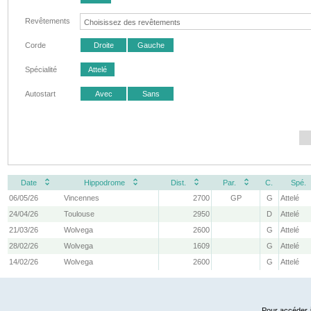
Revêtements
Corde
Droite
Gauche
Spécialité
Attelé
Autostart
Avec
Sans
Date
Hippodrome
Dist.
Par.
C.
Spé.
06/05/26
Vincennes
2700
GP
G
Attelé
24/04/26
Toulouse
2950
D
Attelé
21/03/26
Wolvega
2600
G
Attelé
28/02/26
Wolvega
1609
G
Attelé
14/02/26
Wolvega
2600
G
Attelé
Pour accéder à