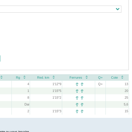
Rg
Red. km
Ferrures
Q+
Cote
4
1'12''9
Q+
13
 
1
1'15''5
20
 
8
1'15''2
25
 
Dai
5,6
 
2
1'15''3
15
 
pte ou vous inscrire.