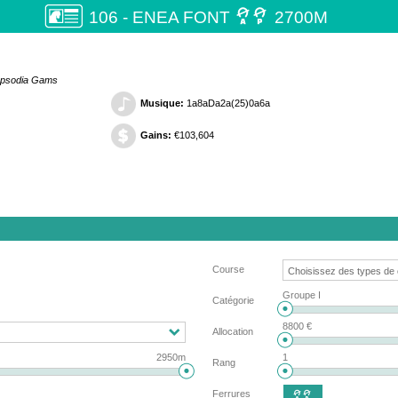

106 - ENEA FONT
2700M
Rapsodia Gams
Musique:
1a8aDa2a(25)0a6a
Gains:
€103,604
Course
Groupe I
Catégorie
8800 €
Allocation
2950m
1
Rang
Ferrures
