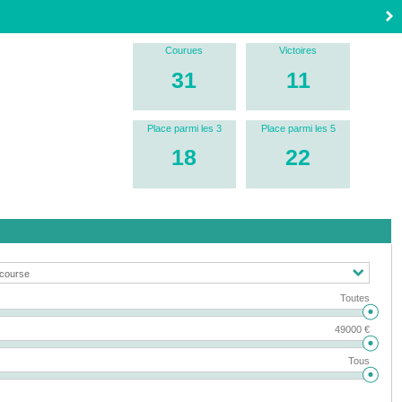
Courues
Victoires
31
11
Place parmi les 3
Place parmi les 5
18
22
Toutes
49000 €
Tous