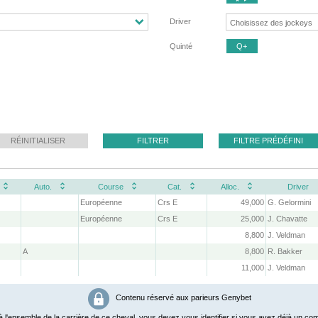
Driver
Quinté
Q+
RÉINITIALISER
FILTRER
FILTRE PRÉDÉFINI
Auto.
Course
Cat.
Alloc.
Driver
Européenne
Crs E
49,000
G. Gelormini
Européenne
Crs E
25,000
J. Chavatte
8,800
J. Veldman
A
8,800
R. Bakker
11,000
J. Veldman
Contenu réservé aux parieurs Genybet
 l'ensemble de la carrière de ce cheval, vous devez vous identifier si vous avez déjà un com