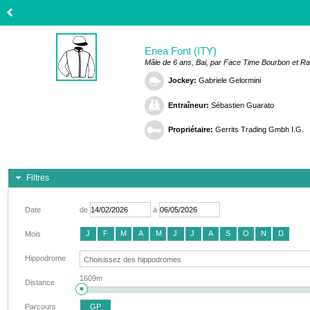
Enea Font (ITY)
Mâle de 6 ans, Bai, par Face Time Bourbon et 
Jockey:
Gabriele Gelormini
Entraîneur:
Sébastien Guarato
Propriétaire:
Gerrits Trading Gmbh I.G.
Filtres
Date
de
à
J
F
M
A
M
J
J
A
S
O
N
D
Mois
Hippodrome
1609m
Distance
Parcours
GP