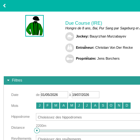
Due Course (IRE)
Hongre de 8 ans, Bai, Pur Sang par Sageburg e
Jockey:
Bauyrzhan Murzabayev
Entraîneur:
Christian Von Der Recke
Propriétaire:
Jens Borchers
Filtres
Date
de
à
J
F
M
A
M
J
J
A
S
O
N
D
Mois
Hippodrome
2200m
Distance
Revêtements