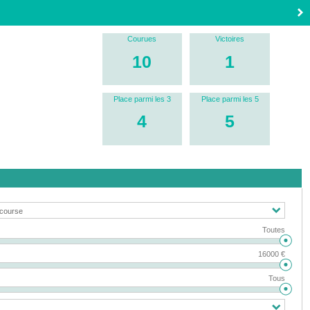
Courues
Victoires
10
1
Place parmi les 3
Place parmi les 5
4
5
Toutes
16000 €
Tous