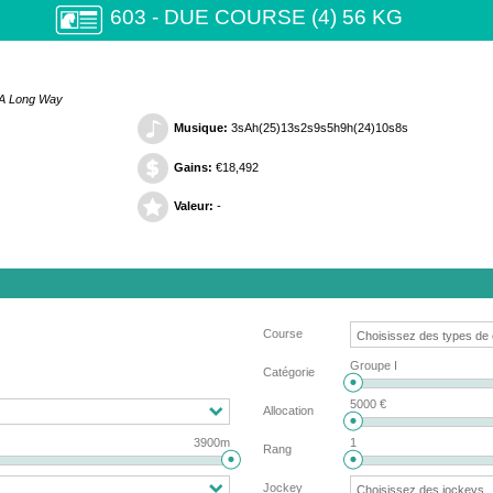
603 - DUE COURSE (4) 56 KG
t A Long Way
Musique:
3sAh(25)13s2s9s5h9h(24)10s8s
Gains:
€18,492
Valeur:
-
Course
Groupe I
Catégorie
5000 €
Allocation
3900m
1
Rang
Jockey