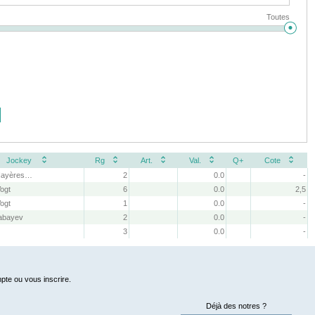
Toutes
Jockey
Rg
Art.
Val.
Q+
Cote
Mlle L. Hayères-Fouchard
2
0.0
-
Vogt
6
0.0
2,5
Vogt
1
0.0
-
abayev
2
0.0
-
t
3
0.0
-
pte ou vous inscrire.
Déjà des notres ?