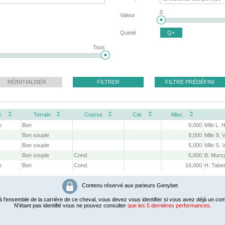
0
Valeur
Quinté
Q+
Tous
RÉINITIALISER
FILTRER
FILTRE PRÉDÉFINI
.
Terrain
Course
Cat.
Alloc.
e
Bon
9,000
Bon souple
8,000
Mlle S. 
Bon souple
5,000
Mlle S. 
Bon souple
Cond.
5,000
B. Murz
e
Bon
Cond.
16,000
H. Tabe
Contenu réservé aux parieurs Genybet
 l'ensemble de la carrière de ce cheval, vous devez vous identifier si vous avez déjà un com
N'étant pas identifié vous ne pouvez consulter
que les 5 dernières performances.