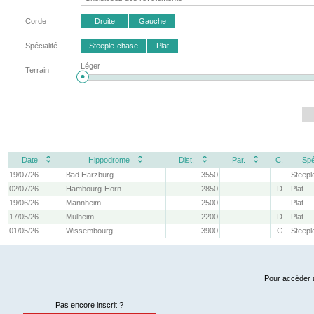
Corde
Droite
Gauche
Spécialité
Steeple-chase
Plat
Léger
Terrain
Date
Hippodrome
Dist.
Par.
C.
Spé
19/07/26
Bad Harzburg
3550
Steepl
02/07/26
Hambourg-Horn
2850
D
Plat
19/06/26
Mannheim
2500
Plat
17/05/26
Mülheim
2200
D
Plat
01/05/26
Wissembourg
3900
G
Steepl
Pour accéder à
Pas encore inscrit ?