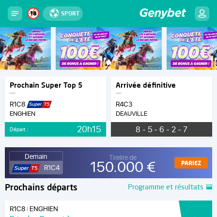
SPORT
Prochain Super Top 5
Arrivée définitive
R1C8
R4C3
ENGHIEN
DEAUVILLE
20h15
8 - 5 - 6 - 2 - 7
Départ :
Demain
Tirelire de
150.000 €
PARIEZ
R1C4
Prochains départs
Programme et résultats
R1C8
ENGHIEN
|