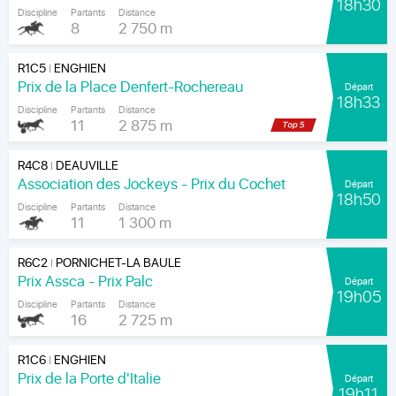
18h30
Discipline
Partants
Distance
8
2 750 m
R1C5
ENGHIEN
|
Prix de la Place Denfert-Rochereau
Départ
18h33
Discipline
Partants
Distance
11
2 875 m
R4C8
DEAUVILLE
|
Association des Jockeys - Prix du Cochet
Départ
18h50
Discipline
Partants
Distance
11
1 300 m
R6C2
PORNICHET-LA BAULE
|
Prix Assca - Prix Palc
Départ
19h05
Discipline
Partants
Distance
16
2 725 m
R1C6
ENGHIEN
|
Prix de la Porte d'Italie
Départ
19h11