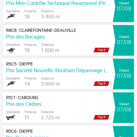
Prix Mon Contrôle Technique Rouxmesnil (Prix Jean de la Rochefoucauld)
Départ
07/08
Discipline
Partants
Distance
16
3 400 m
R4C8
CLAIREFONTAINE-DEAUVILLE
|
Prix des Bocages
Départ
07/08
Discipline
Partants
Distance
16
1 800 m
R5C5
DIEPPE
|
Prix Société Nouvelle Abraham Dépannage (Prix Arenice)
Départ
07/08
Discipline
Partants
Distance
14
3 900 m
R1C1
CABOURG
|
Prix des Cèdres
Départ
07/08
Discipline
Partants
Distance
11
2 725 m
R5C6
DIEPPE
|