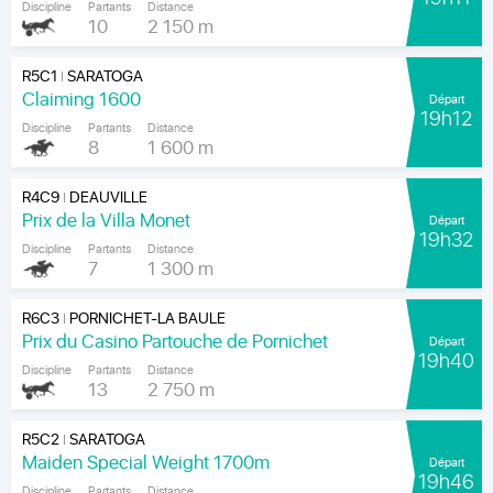
Discipline
Partants
Distance
10
2 150 m
R5C1
SARATOGA
|
Claiming 1600
Départ
19h12
Discipline
Partants
Distance
8
1 600 m
R4C9
DEAUVILLE
|
Prix de la Villa Monet
Départ
19h32
Discipline
Partants
Distance
7
1 300 m
R6C3
PORNICHET-LA BAULE
|
Prix du Casino Partouche de Pornichet
Départ
19h40
Discipline
Partants
Distance
13
2 750 m
R5C2
SARATOGA
|
Maiden Special Weight 1700m
Départ
19h46
Discipline
Partants
Distance