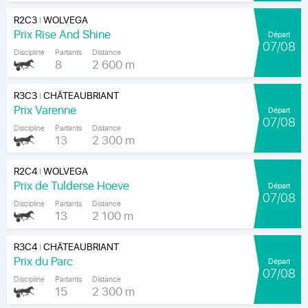
R2C3
WOLVEGA
|
Prix Rise And Shine
Départ
07/08
Discipline
Partants
Distance
8
2 600 m
R3C3
CHÂTEAUBRIANT
|
Prix Varenne
Départ
07/08
Discipline
Partants
Distance
13
2 300 m
R2C4
WOLVEGA
|
Prix de Tulderse Hoeve
Départ
07/08
Discipline
Partants
Distance
13
2 100 m
R3C4
CHÂTEAUBRIANT
|
Prix du Parc
Départ
07/08
Discipline
Partants
Distance
15
2 300 m