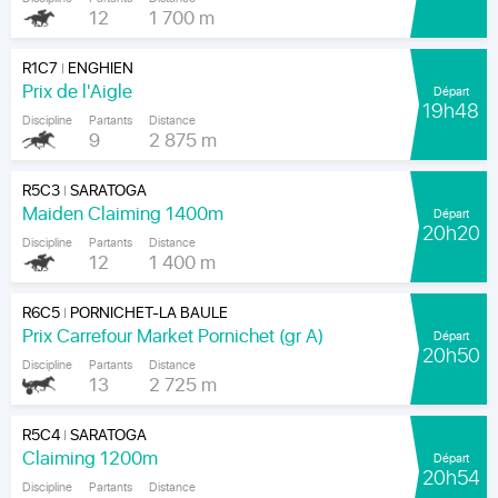
12
1 700 m
R1C7
ENGHIEN
|
Prix de l'Aigle
Départ
19h48
Discipline
Partants
Distance
9
2 875 m
R5C3
SARATOGA
|
Maiden Claiming 1400m
Départ
20h20
Discipline
Partants
Distance
12
1 400 m
R6C5
PORNICHET-LA BAULE
|
Prix Carrefour Market Pornichet (gr A)
Départ
20h50
Discipline
Partants
Distance
13
2 725 m
R5C4
SARATOGA
|
Claiming 1200m
Départ
20h54
Discipline
Partants
Distance