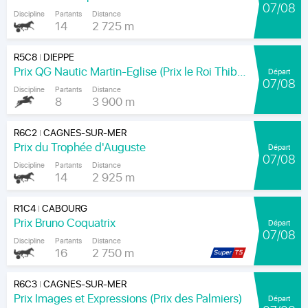
07/08
Discipline
Partants
Distance
14
2 725 m
R5C8
DIEPPE
|
Prix QG Nautic Martin-Eglise (Prix le Roi Thibault)
Départ
07/08
Discipline
Partants
Distance
8
3 900 m
R6C2
CAGNES-SUR-MER
|
Prix du Trophée d'Auguste
Départ
07/08
Discipline
Partants
Distance
14
2 925 m
R1C4
CABOURG
|
Prix Bruno Coquatrix
Départ
07/08
Discipline
Partants
Distance
16
2 750 m
R6C3
CAGNES-SUR-MER
|
Prix Images et Expressions (Prix des Palmiers)
Départ