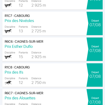
Discipline
Partants
Distance
12
2 925 m
R1C7
CABOURG
|
Prix des Nivéoles
Départ
07/08
Discipline
Partants
Distance
13
2 725 m
R6C6
CAGNES-SUR-MER
|
Prix Esther Duflo
Départ
07/08
Discipline
Partants
Distance
15
2 925 m
R1C8
CABOURG
|
Prix des Ifs
Départ
07/08
Discipline
Partants
Distance
12
2 750 m
R6C7
CAGNES-SUR-MER
|
Prix des Alouettes
Départ
07/08
Discipline
Partants
Distance