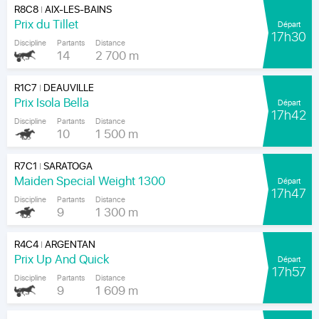
R8C8
AIX-LES-BAINS
|
Prix du Tillet
Départ
17h30
Discipline
Partants
Distance
14
2 700 m
R1C7
DEAUVILLE
|
Prix Isola Bella
Départ
17h42
Discipline
Partants
Distance
10
1 500 m
R7C1
SARATOGA
|
Maiden Special Weight 1300
Départ
17h47
Discipline
Partants
Distance
9
1 300 m
R4C4
ARGENTAN
|
Prix Up And Quick
Départ
17h57
Discipline
Partants
Distance
9
1 609 m