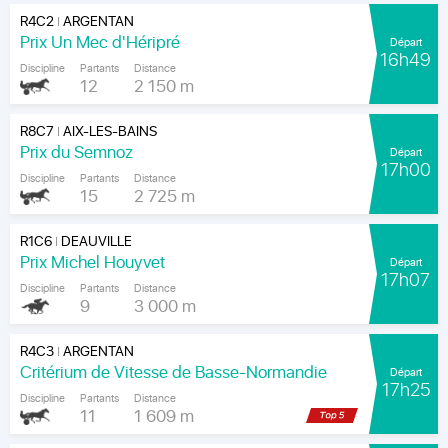
R4C2
ARGENTAN
|
Prix Un Mec d'Héripré
Départ
16h49
Discipline
Partants
Distance
12
2 150 m
R8C7
AIX-LES-BAINS
|
Prix du Semnoz
Départ
17h00
Discipline
Partants
Distance
15
2 725 m
R1C6
DEAUVILLE
|
Prix Michel Houyvet
Départ
17h07
Discipline
Partants
Distance
9
3 000 m
R4C3
ARGENTAN
|
Critérium de Vitesse de Basse-Normandie
Départ
17h25
Discipline
Partants
Distance
11
1 609 m