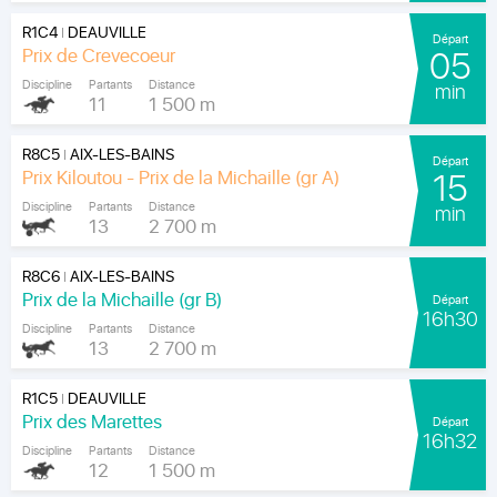
R1C4
DEAUVILLE
|
Départ
Prix de Crevecoeur
05
Discipline
Partants
Distance
min
11
1 500 m
R8C5
AIX-LES-BAINS
|
Départ
Prix Kiloutou - Prix de la Michaille (gr A)
15
Discipline
Partants
Distance
min
13
2 700 m
R8C6
AIX-LES-BAINS
|
Prix de la Michaille (gr B)
Départ
16h30
Discipline
Partants
Distance
13
2 700 m
R1C5
DEAUVILLE
|
Prix des Marettes
Départ
16h32
Discipline
Partants
Distance
12
1 500 m