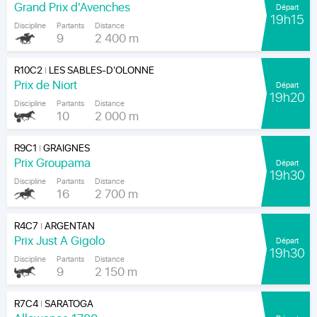
Grand Prix d'Avenches
Départ
19h15
Discipline
Partants
Distance
9
2 400 m
R10C2
LES SABLES-D'OLONNE
|
Prix de Niort
Départ
19h20
Discipline
Partants
Distance
10
2 000 m
R9C1
GRAIGNES
|
Prix Groupama
Départ
19h30
Discipline
Partants
Distance
16
2 700 m
R4C7
ARGENTAN
|
Prix Just A Gigolo
Départ
19h30
Discipline
Partants
Distance
9
2 150 m
R7C4
SARATOGA
|