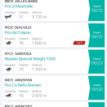
R8C9
AIX-LES-BAINS
|
Prix d'Albertville
Départ
18h10
Discipline
Partants
Distance
11
2 725 m
R1C8
DEAUVILLE
|
Prix de Crépon
Départ
18h15
Discipline
Partants
Distance
16
1 600 m
R7C2
SARATOGA
|
Maiden Special Weight 1300
Départ
18h23
Discipline
Partants
Distance
10
1 300 m
R4C5
ARGENTAN
|
Prix Ce Bello Romain
Départ
18h30
Discipline
Partants
Distance
10
2 875 m
R5C2
AVENCHES
|