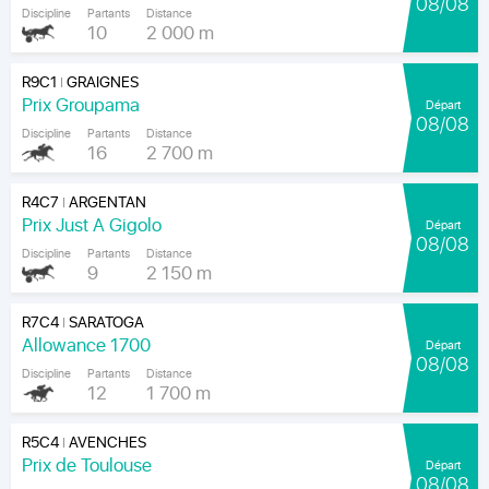
08/08
Discipline
Partants
Distance
10
2 000 m
R9C1
GRAIGNES
|
Prix Groupama
Départ
08/08
Discipline
Partants
Distance
16
2 700 m
R4C7
ARGENTAN
|
Prix Just A Gigolo
Départ
08/08
Discipline
Partants
Distance
9
2 150 m
R7C4
SARATOGA
|
Allowance 1700
Départ
08/08
Discipline
Partants
Distance
12
1 700 m
R5C4
AVENCHES
|
Prix de Toulouse
Départ
08/08