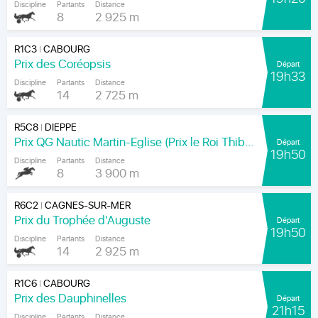
Discipline
Partants
Distance
8
2 925 m
R1C3
CABOURG
|
Prix des Coréopsis
Départ
19h33
Discipline
Partants
Distance
14
2 725 m
R5C8
DIEPPE
|
Prix QG Nautic Martin-Eglise (Prix le Roi Thibault)
Départ
19h50
Discipline
Partants
Distance
8
3 900 m
R6C2
CAGNES-SUR-MER
|
Prix du Trophée d'Auguste
Départ
19h50
Discipline
Partants
Distance
14
2 925 m
R1C6
CABOURG
|
Prix des Dauphinelles
Départ
21h15
Discipline
Partants
Distance