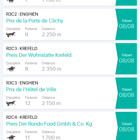
7
1 700 m
R3C2
ENGHIEN
|
Prix de la Porte de Clichy
Départ
08/08
Discipline
Partants
Distance
9
2 250 m
R2C3
KREFELD
|
Preis Der Wohnstätte Krefeld
Départ
08/08
Discipline
Partants
Distance
8
2 350 m
R3C3
ENGHIEN
|
Prix de l'Hôtel de Ville
Départ
08/08
Discipline
Partants
Distance
12
2 150 m
R2C4
KREFELD
|
Preis Der Rondo Food Gmbh & Co. Kg
Départ
08/08
Discipline
Partants
Distance
11
1 700 m