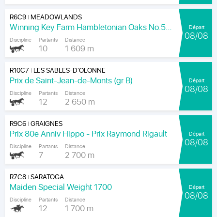
R6C9
MEADOWLANDS
|
Winning Key Farm Hambletonian Oaks No.56 - Final
Départ
08/08
Discipline
Partants
Distance
10
1 609 m
R10C7
LES SABLES-D'OLONNE
|
Prix de Saint-Jean-de-Monts (gr B)
Départ
08/08
Discipline
Partants
Distance
12
2 650 m
R9C6
GRAIGNES
|
Prix 80e Anniv Hippo - Prix Raymond Rigault
Départ
08/08
Discipline
Partants
Distance
7
2 700 m
R7C8
SARATOGA
|
Maiden Special Weight 1700
Départ
08/08
Discipline
Partants
Distance
12
1 700 m