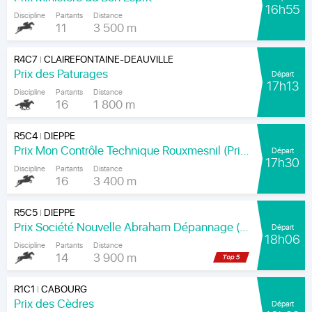
16h55
Discipline
Partants
Distance
11
3 500 m
R4C7
CLAIREFONTAINE-DEAUVILLE
|
Prix des Paturages
Départ
17h13
Discipline
Partants
Distance
16
1 800 m
R5C4
DIEPPE
|
Prix Mon Contrôle Technique Rouxmesnil (Prix Jean de la Rochefoucauld)
Départ
17h30
Discipline
Partants
Distance
16
3 400 m
R5C5
DIEPPE
|
Prix Société Nouvelle Abraham Dépannage (Prix Arenice)
Départ
18h06
Discipline
Partants
Distance
14
3 900 m
R1C1
CABOURG
|
Prix des Cèdres
Départ