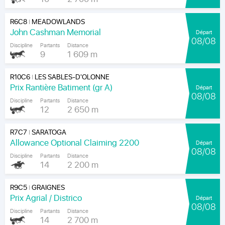
R6C8
MEADOWLANDS
|
John Cashman Memorial
Départ
08/08
Discipline
Partants
Distance
9
1 609 m
R10C6
LES SABLES-D'OLONNE
|
Prix Rantière Batiment (gr A)
Départ
08/08
Discipline
Partants
Distance
12
2 650 m
R7C7
SARATOGA
|
Allowance Optional Claiming 2200
Départ
08/08
Discipline
Partants
Distance
14
2 200 m
R9C5
GRAIGNES
|
Prix Agrial / Districo
Départ
08/08
Discipline
Partants
Distance
14
2 700 m