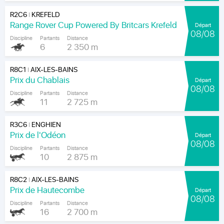
R2C6
KREFELD
|
Range Rover Cup Powered By Britcars Krefeld
Départ
08/08
Discipline
Partants
Distance
6
2 350 m
R8C1
AIX-LES-BAINS
|
Prix du Chablais
Départ
08/08
Discipline
Partants
Distance
11
2 725 m
R3C6
ENGHIEN
|
Prix de l'Odéon
Départ
08/08
Discipline
Partants
Distance
10
2 875 m
R8C2
AIX-LES-BAINS
|
Prix de Hautecombe
Départ
08/08
Discipline
Partants
Distance
16
2 700 m