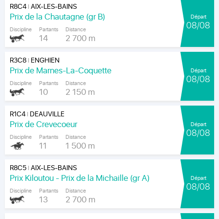
R8C4
AIX-LES-BAINS
|
Prix de la Chautagne (gr B)
Départ
08/08
Discipline
Partants
Distance
14
2 700 m
R3C8
ENGHIEN
|
Prix de Marnes-La-Coquette
Départ
08/08
Discipline
Partants
Distance
10
2 150 m
R1C4
DEAUVILLE
|
Prix de Crevecoeur
Départ
08/08
Discipline
Partants
Distance
11
1 500 m
R8C5
AIX-LES-BAINS
|
Prix Kiloutou - Prix de la Michaille (gr A)
Départ
08/08
Discipline
Partants
Distance
13
2 700 m