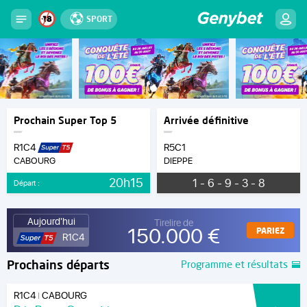
SPORT
Prochain Super Top 5
Arrivée définitive
R1C4
R5C1
CABOURG
DIEPPE
20h15
1 - 6 - 9 - 3 - 8
Départ :
Aujourd'hui
Tirelire de
150.000 €
PARIEZ
R1C4
Prochains départs
Programme et résultats
R1C4
CABOURG
|