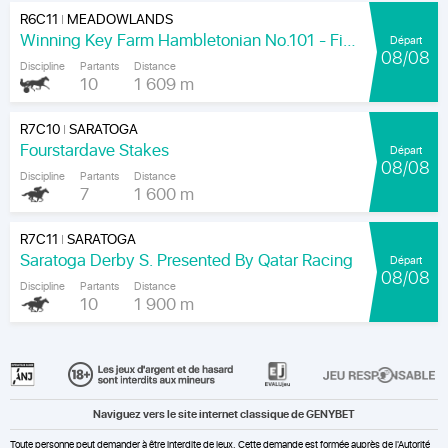
R6C11
MEADOWLANDS
|
Winning Key Farm Hambletonian No.101 - Final
Départ
08/08
Discipline
Partants
Distance
10
1 609 m
R7C10
SARATOGA
|
Fourstardave Stakes
Départ
08/08
Discipline
Partants
Distance
7
1 600 m
R7C11
SARATOGA
|
Saratoga Derby S. Presented By Qatar Racing
Départ
08/08
Discipline
Partants
Distance
10
1 900 m
Naviguez vers le site internet classique de GENYBET
Toute personne peut demander à être interdite de jeux. Cette demande est formée auprès de l'Autorité