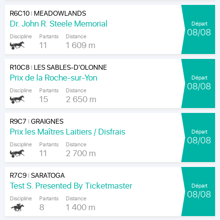
R6C10
MEADOWLANDS
|
Dr. John R. Steele Memorial
Départ
08/08
Discipline
Partants
Distance
11
1 609 m
R10C8
LES SABLES-D'OLONNE
|
Prix de la Roche-sur-Yon
Départ
08/08
Discipline
Partants
Distance
15
2 650 m
R9C7
GRAIGNES
|
Prix les Maîtres Laitiers / Disfrais
Départ
08/08
Discipline
Partants
Distance
11
2 700 m
R7C9
SARATOGA
|
Test S. Presented By Ticketmaster
Départ
08/08
Discipline
Partants
Distance
8
1 400 m