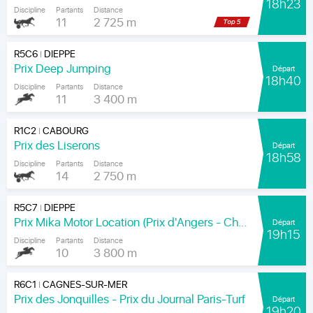
18h23
Discipline
Partants
Distance
11
2 725 m
R5C6
DIEPPE
|
Prix Deep Jumping
Départ
18h40
Discipline
Partants
Distance
11
3 400 m
R1C2
CABOURG
|
Prix des Liserons
Départ
18h58
Discipline
Partants
Distance
14
2 750 m
R5C7
DIEPPE
|
Prix Mika Motor Location (Prix d'Angers - Chamionnat Paris-Turf des Apprentis-Jeunes-Jockeys)
Départ
19h15
Discipline
Partants
Distance
10
3 800 m
R6C1
CAGNES-SUR-MER
|
Prix des Jonquilles - Prix du Journal Paris-Turf
Départ
19h20