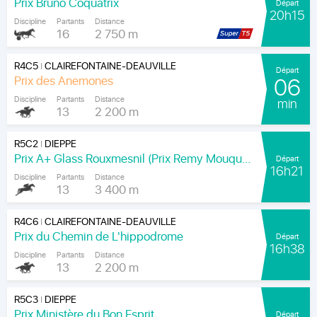
Prix Bruno Coquatrix
Départ
20h15
Discipline
Partants
Distance
16
2 750 m
R4C5
CLAIREFONTAINE-DEAUVILLE
|
Départ
Prix des Anemones
06
Discipline
Partants
Distance
min
13
2 200 m
R5C2
DIEPPE
|
Prix A+ Glass Rouxmesnil (Prix Remy Mouquet)
Départ
16h21
Discipline
Partants
Distance
13
3 400 m
R4C6
CLAIREFONTAINE-DEAUVILLE
|
Prix du Chemin de L'hippodrome
Départ
16h38
Discipline
Partants
Distance
13
2 200 m
R5C3
DIEPPE
|
Prix Ministère du Bon Esprit
Départ