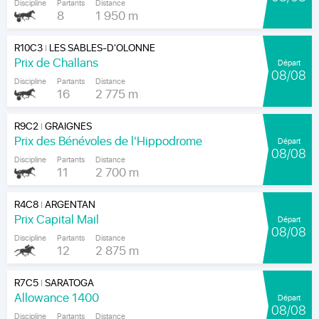
Discipline
Partants
Distance
8
1 950 m
R10C3
LES SABLES-D'OLONNE
|
Prix de Challans
Départ
08/08
Discipline
Partants
Distance
16
2 775 m
R9C2
GRAIGNES
|
Prix des Bénévoles de l'Hippodrome
Départ
08/08
Discipline
Partants
Distance
11
2 700 m
R4C8
ARGENTAN
|
Prix Capital Mail
Départ
08/08
Discipline
Partants
Distance
12
2 875 m
R7C5
SARATOGA
|
Allowance 1400
Départ
08/08
Discipline
Partants
Distance