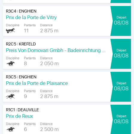
R3C4
ENGHIEN
|
Prix de la Porte de Vitry
Départ
08/08
Discipline
Partants
Distance
11
2 875 m
R2C5
KREFELD
|
Preis Von Domovari Gmbh - Badeinrichtung Auf Mass
Départ
08/08
Discipline
Partants
Distance
8
2 050 m
R3C5
ENGHIEN
|
Prix de la Porte de Plaisance
Départ
08/08
Discipline
Partants
Distance
9
2 875 m
R1C1
DEAUVILLE
|
Prix de Reux
Départ
08/08
Discipline
Partants
Distance
6
2 500 m