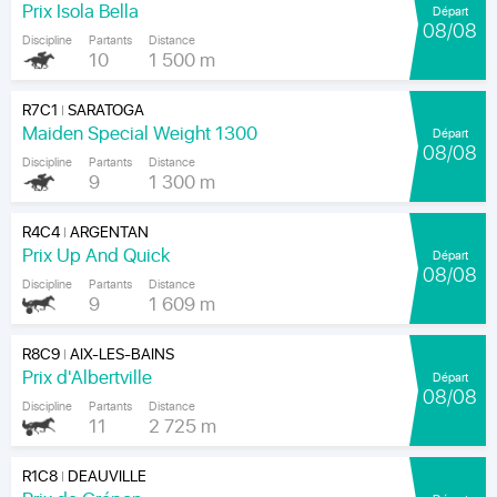
Prix Isola Bella
Départ
08/08
Discipline
Partants
Distance
10
1 500 m
R7C1
SARATOGA
|
Maiden Special Weight 1300
Départ
08/08
Discipline
Partants
Distance
9
1 300 m
R4C4
ARGENTAN
|
Prix Up And Quick
Départ
08/08
Discipline
Partants
Distance
9
1 609 m
R8C9
AIX-LES-BAINS
|
Prix d'Albertville
Départ
08/08
Discipline
Partants
Distance
11
2 725 m
R1C8
DEAUVILLE
|