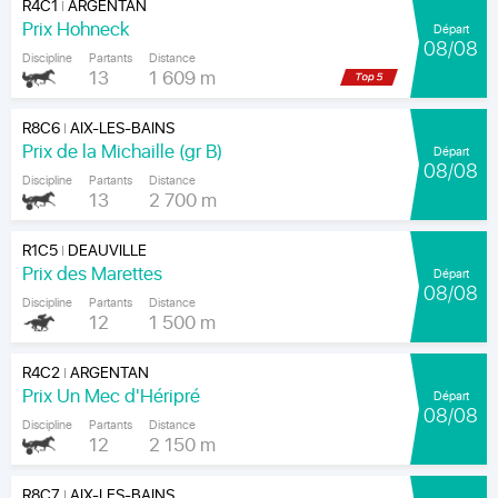
R4C1
ARGENTAN
|
Prix Hohneck
Départ
08/08
Discipline
Partants
Distance
13
1 609 m
R8C6
AIX-LES-BAINS
|
Prix de la Michaille (gr B)
Départ
08/08
Discipline
Partants
Distance
13
2 700 m
R1C5
DEAUVILLE
|
Prix des Marettes
Départ
08/08
Discipline
Partants
Distance
12
1 500 m
R4C2
ARGENTAN
|
Prix Un Mec d'Héripré
Départ
08/08
Discipline
Partants
Distance
12
2 150 m
R8C7
AIX-LES-BAINS
|