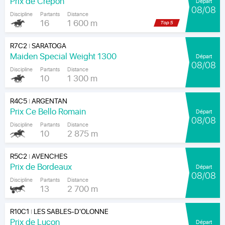
Prix de Crépon
Départ
08/08
Discipline
Partants
Distance
16
1 600 m
R7C2
SARATOGA
|
Maiden Special Weight 1300
Départ
08/08
Discipline
Partants
Distance
10
1 300 m
R4C5
ARGENTAN
|
Prix Ce Bello Romain
Départ
08/08
Discipline
Partants
Distance
10
2 875 m
R5C2
AVENCHES
|
Prix de Bordeaux
Départ
08/08
Discipline
Partants
Distance
13
2 700 m
R10C1
LES SABLES-D'OLONNE
|
Prix de Luçon
Départ