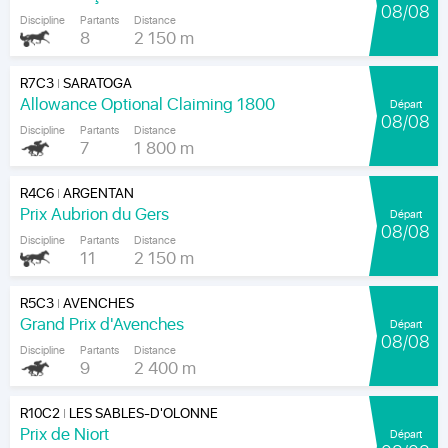
08/08
Discipline
Partants
Distance
8
2 150 m
R7C3
SARATOGA
|
Allowance Optional Claiming 1800
Départ
08/08
Discipline
Partants
Distance
7
1 800 m
R4C6
ARGENTAN
|
Prix Aubrion du Gers
Départ
08/08
Discipline
Partants
Distance
11
2 150 m
R5C3
AVENCHES
|
Grand Prix d'Avenches
Départ
08/08
Discipline
Partants
Distance
9
2 400 m
R10C2
LES SABLES-D'OLONNE
|
Prix de Niort
Départ