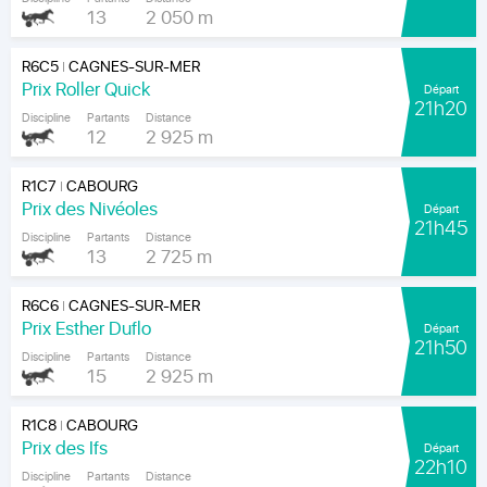
13
2 050 m
R6C5
CAGNES-SUR-MER
|
Prix Roller Quick
Départ
21h20
Discipline
Partants
Distance
12
2 925 m
R1C7
CABOURG
|
Prix des Nivéoles
Départ
21h45
Discipline
Partants
Distance
13
2 725 m
R6C6
CAGNES-SUR-MER
|
Prix Esther Duflo
Départ
21h50
Discipline
Partants
Distance
15
2 925 m
R1C8
CABOURG
|
Prix des Ifs
Départ
22h10
Discipline
Partants
Distance