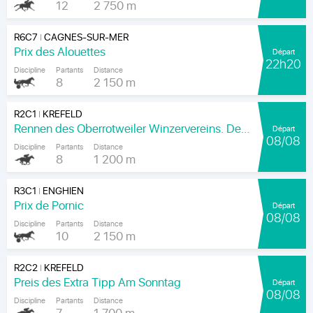
12
2 750 m
R6C7
CAGNES-SUR-MER
|
Prix des Alouettes
Départ
22h20
Discipline
Partants
Distance
8
2 150 m
R2C1
KREFELD
|
Rennen des Oberrotweiler Winzervereins. Der Klassiker Am Kaiser.
Départ
08/08
Discipline
Partants
Distance
8
1 200 m
R3C1
ENGHIEN
|
Prix de Pornic
Départ
08/08
Discipline
Partants
Distance
10
2 150 m
R2C2
KREFELD
|
Preis des Extra Tipp Am Sonntag
Départ
08/08
Discipline
Partants
Distance