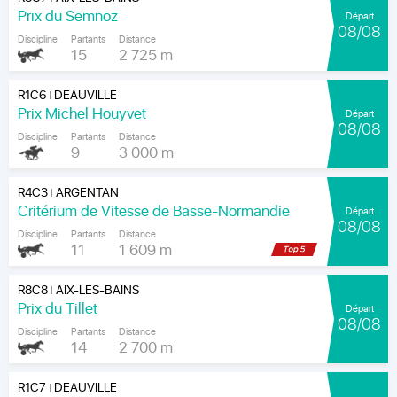
Prix du Semnoz
Départ
08/08
Discipline
Partants
Distance
15
2 725 m
R1C6
DEAUVILLE
|
Prix Michel Houyvet
Départ
08/08
Discipline
Partants
Distance
9
3 000 m
R4C3
ARGENTAN
|
Critérium de Vitesse de Basse-Normandie
Départ
08/08
Discipline
Partants
Distance
11
1 609 m
R8C8
AIX-LES-BAINS
|
Prix du Tillet
Départ
08/08
Discipline
Partants
Distance
14
2 700 m
R1C7
DEAUVILLE
|