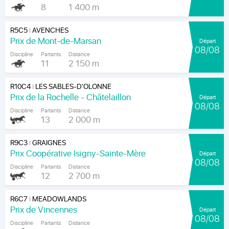
8
1 400 m
R5C5
AVENCHES
|
Prix de Mont-de-Marsan
Départ
08/08
Discipline
Partants
Distance
11
2 150 m
R10C4
LES SABLES-D'OLONNE
|
Prix de la Rochelle - Châtelaillon
Départ
08/08
Discipline
Partants
Distance
13
2 000 m
R9C3
GRAIGNES
|
Prix Coopérative Isigny-Sainte-Mère
Départ
08/08
Discipline
Partants
Distance
12
2 700 m
R6C7
MEADOWLANDS
|
Prix de Vincennes
Départ
08/08
Discipline
Partants
Distance