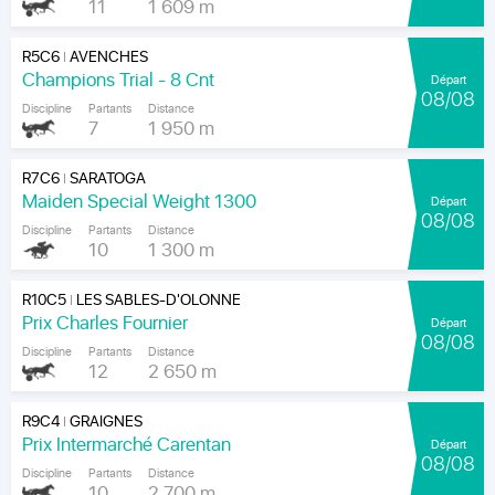
11
1 609 m
R5C6
AVENCHES
|
Champions Trial - 8 Cnt
Départ
08/08
Discipline
Partants
Distance
7
1 950 m
R7C6
SARATOGA
|
Maiden Special Weight 1300
Départ
08/08
Discipline
Partants
Distance
10
1 300 m
R10C5
LES SABLES-D'OLONNE
|
Prix Charles Fournier
Départ
08/08
Discipline
Partants
Distance
12
2 650 m
R9C4
GRAIGNES
|
Prix Intermarché Carentan
Départ
08/08
Discipline
Partants
Distance
10
2 700 m