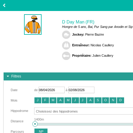
D Day Man (FR)
Hongre de 5 ans, Bai, Pur Sang par Anodin et Si
Jockey:
Pierre Bazire
Entraîneur:
Nicolas Caullery
Propriétaire:
Julien Caullery
Filtres
Date
de
à
J
F
M
A
M
J
J
A
S
O
N
D
Mois
Hippodrome
1400m
Distance
Parcours
NP