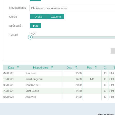
Revêtements
Corde
Droite
Gauche
Spécialité
Plat
Léger
Terrain
Date
Hippodrome
Dist.
Par.
C.
02/08/26
Deauville
1500
D
Plat
18/06/26
ParisLongcha.
1400
NP
D
Plat
08/06/26
Châtillon-su.
2000
G
Plat
29/05/26
Saint-Cloud
1400
G
Plat
08/04/26
Deauville
1400
D
Plat
Pour accéder à