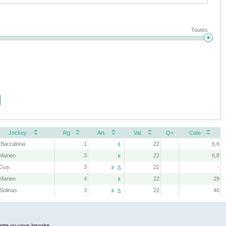
Toutes
Jockey
Rg
Art.
Val.
Q+
Cote
 Barzalona
1
22
6,6

 Marien
3
22
6,8

 Guy
3
22
-


 Marien
4
22
29

 Solinas
3
22
40


pte ou vous inscrire.