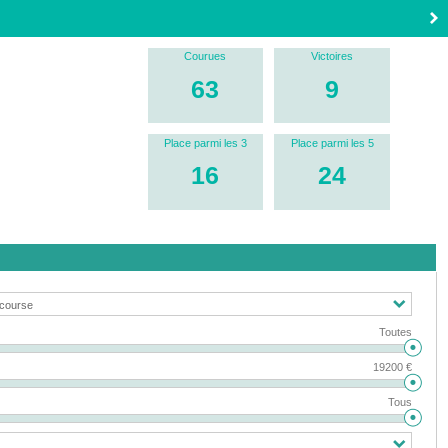
Courues
Victoires
63
9
Place parmi les 3
Place parmi les 5
16
24
Toutes
19200 €
Tous