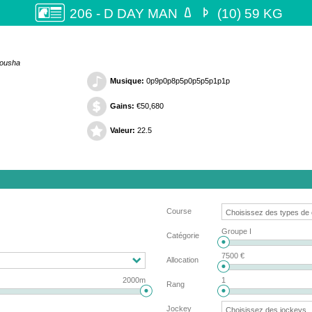


206 - D DAY MAN
(10) 59 KG
yousha
Musique:
0p9p0p8p5p0p5p5p1p1p
Gains:
€50,680
Valeur:
22.5
Course
Groupe I
Catégorie
7500 €
Allocation
2000m
1
Rang
Jockey