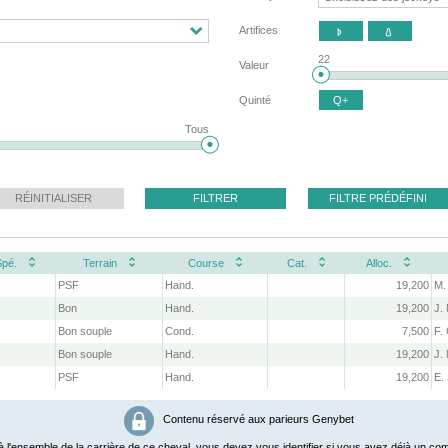
Artifices


22
Valeur
Quinté
Q+
Tous
RÉINITIALISER
FILTRER
FILTRE PRÉDÉFINI
Spé.
Terrain
Course
Cat.
Alloc.
PSF
Hand.
19,200
M.
Bon
Hand.
19,200
J.
Bon souple
Cond.
7,500
F.
Bon souple
Hand.
19,200
J.
PSF
Hand.
19,200
E.
Contenu réservé aux parieurs Genybet
 l'ensemble de la carrière de ce cheval, vous devez vous identifier si vous avez déjà un com