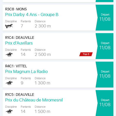
R3C8
MONS
|
Prix Darby 4 Ans - Groupe B
Départ
11/08
Discipline
Partants
Distance
7
2 300 m
R1C4
DEAUVILLE
|
Prix d'Auvillars
Départ
11/08
Discipline
Partants
Distance
14
2 500 m
R4C1
VITTEL
|
Prix Magnum La Radio
Départ
11/08
Discipline
Partants
Distance
9
1 300 m
R1C5
DEAUVILLE
|
Prix du Château de Miromesnil
Départ
11/08
Discipline
Partants
Distance
14
1 500 m