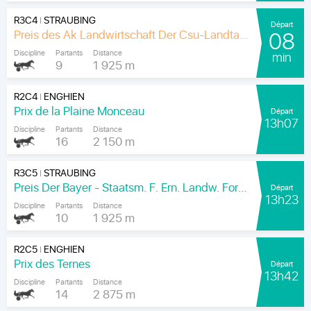
R3C4
STRAUBING
|
Départ
Preis des Ak Landwirtschaft Der Csu-Landtagsfraktion
08
Discipline
Partants
Distance
min
9
1 925 m
R2C4
ENGHIEN
|
Prix de la Plaine Monceau
Départ
13h07
Discipline
Partants
Distance
16
2 150 m
R3C5
STRAUBING
|
Preis Der Bayer - Staatsm. F. Ern. Landw. Forsten Und Tourism
Départ
13h23
Discipline
Partants
Distance
10
1 925 m
R2C5
ENGHIEN
|
Prix des Ternes
Départ
13h42
Discipline
Partants
Distance
14
2 875 m