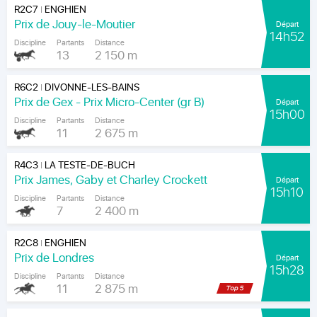
R2C7
ENGHIEN
|
Prix de Jouy-le-Moutier
Départ
14h52
Discipline
Partants
Distance
13
2 150 m
R6C2
DIVONNE-LES-BAINS
|
Prix de Gex - Prix Micro-Center (gr B)
Départ
15h00
Discipline
Partants
Distance
11
2 675 m
R4C3
LA TESTE-DE-BUCH
|
Prix James, Gaby et Charley Crockett
Départ
15h10
Discipline
Partants
Distance
7
2 400 m
R2C8
ENGHIEN
|
Prix de Londres
Départ
15h28
Discipline
Partants
Distance
11
2 875 m