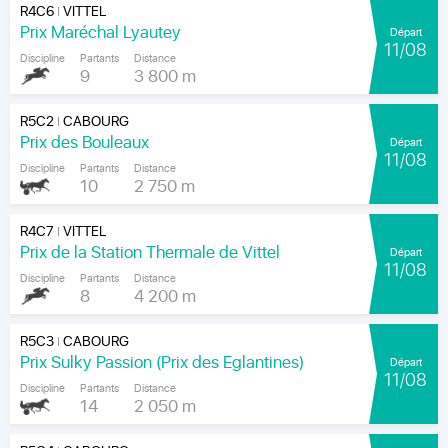
R4C6
VITTEL
|
Prix Maréchal Lyautey
Départ
11/08
Discipline
Partants
Distance
9
3 800 m
R5C2
CABOURG
|
Prix des Bouleaux
Départ
11/08
Discipline
Partants
Distance
10
2 750 m
R4C7
VITTEL
|
Prix de la Station Thermale de Vittel
Départ
11/08
Discipline
Partants
Distance
8
4 200 m
R5C3
CABOURG
|
Prix Sulky Passion (Prix des Eglantines)
Départ
11/08
Discipline
Partants
Distance
14
2 050 m