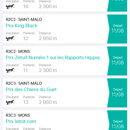
Discipline
Partants
Distance
10
2 300 m
R2C2
SAINT-MALO
|
Prix King Black
Départ
11/08
Discipline
Partants
Distance
12
2 950 m
R3C2
MONS
|
Prix Zeturf Numéro 1 sur les Rapports Hippiques
Départ
11/08
Discipline
Partants
Distance
11
2 300 m
R2C3
SAINT-MALO
|
Prix des Chiens du Guet
Départ
11/08
Discipline
Partants
Distance
13
2 950 m
R3C3
MONS
|
Prix letrot.com
Départ
11/08
Discipline
Partants
Distance