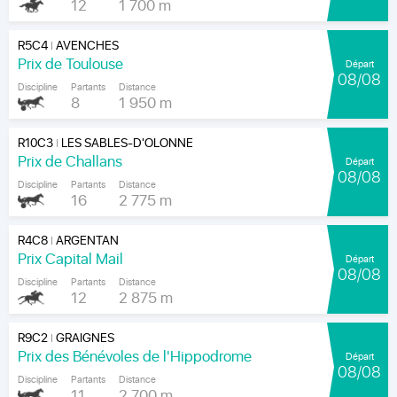
12
1 700 m
R5C4
AVENCHES
|
Prix de Toulouse
Départ
08/08
Discipline
Partants
Distance
8
1 950 m
R10C3
LES SABLES-D'OLONNE
|
Prix de Challans
Départ
08/08
Discipline
Partants
Distance
16
2 775 m
R4C8
ARGENTAN
|
Prix Capital Mail
Départ
08/08
Discipline
Partants
Distance
12
2 875 m
R9C2
GRAIGNES
|
Prix des Bénévoles de l'Hippodrome
Départ
08/08
Discipline
Partants
Distance
11
2 700 m