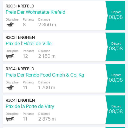
R2C3
KREFELD
|
Preis Der Wohnstätte Krefeld
Départ
08/08
Discipline
Partants
Distance
8
2 350 m
R3C3
ENGHIEN
|
Prix de l'Hôtel de Ville
Départ
08/08
Discipline
Partants
Distance
12
2 150 m
R2C4
KREFELD
|
Preis Der Rondo Food Gmbh & Co. Kg
Départ
08/08
Discipline
Partants
Distance
11
1 700 m
R3C4
ENGHIEN
|
Prix de la Porte de Vitry
Départ
08/08
Discipline
Partants
Distance
11
2 875 m