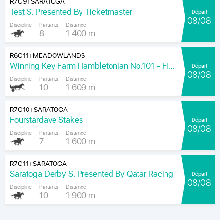
R7C9
SARATOGA
|
Test S. Presented By Ticketmaster
Départ
08/08
Discipline
Partants
Distance
8
1 400 m
R6C11
MEADOWLANDS
|
Winning Key Farm Hambletonian No.101 - Final
Départ
08/08
Discipline
Partants
Distance
10
1 609 m
R7C10
SARATOGA
|
Fourstardave Stakes
Départ
08/08
Discipline
Partants
Distance
7
1 600 m
R7C11
SARATOGA
|
Saratoga Derby S. Presented By Qatar Racing
Départ
08/08
Discipline
Partants
Distance
10
1 900 m