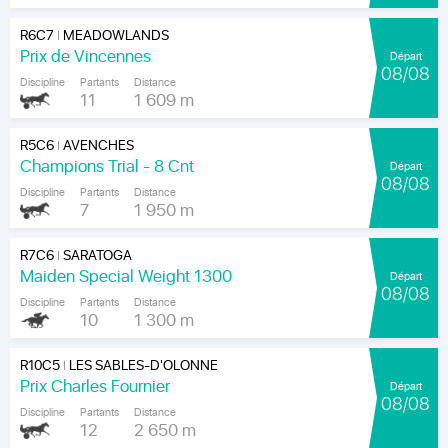
R6C7
MEADOWLANDS
|
Prix de Vincennes
Départ
08/08
Discipline
Partants
Distance
11
1 609 m
R5C6
AVENCHES
|
Champions Trial - 8 Cnt
Départ
08/08
Discipline
Partants
Distance
7
1 950 m
R7C6
SARATOGA
|
Maiden Special Weight 1300
Départ
08/08
Discipline
Partants
Distance
10
1 300 m
R10C5
LES SABLES-D'OLONNE
|
Prix Charles Fournier
Départ
08/08
Discipline
Partants
Distance
12
2 650 m