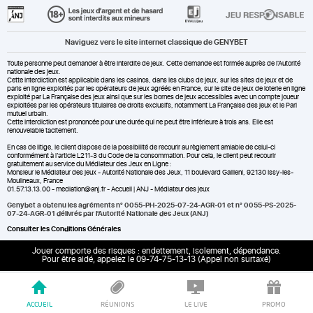
Naviguez vers le site internet classique de GENYBET
Toute personne peut demander à être interdite de jeux. Cette demande est formée auprès de l'Autorité
nationale des jeux.
Cette interdiction est applicable dans les casinos, dans les clubs de jeux, sur les sites de jeux et de
paris en ligne exploités par les opérateurs de jeux agréés en France, sur le site de jeux de loterie en ligne
exploité par La Française des jeux ainsi que sur les bornes de jeux accessibles avec un compte joueur
exploitées par les opérateurs titulaires de droits exclusifs, notamment La Française des jeux et le Pari
mutuel urbain.
Cette interdiction est prononcée pour une durée qui ne peut être inférieure à trois ans. Elle est
renouvelable tacitement.
En cas de litige, le client dispose de la possibilité de recourir au règlement amiable de celui-ci
conformément à l’article L211-3 du Code de la consommation. Pour cela, le client peut recourir
gratuitement au service du Médiateur des Jeux en Ligne :
Monsieur le Médiateur des jeux - Autorité Nationale des Jeux, 11 boulevard Gallieni, 92130 Issy-les-
Moulineaux, France
01.57.13.13.00 - mediation@anj.fr -
Accueil | ANJ - Médiateur des jeux
Genybet a obtenu les agréments n° 0055-PH-2025-07-24-AGR-01 et n° 0055-PS-2025-
07-24-AGR-01 délivrés par l'Autorité Nationale des Jeux (ANJ)
Consulter les Conditions Générales
Jouer comporte des risques : endettement, isolement, dépendance.
Pour être aidé, appelez le 09-74-75-13-13 (Appel non surtaxé)
ACCUEIL
RÉUNIONS
LE LIVE
PROMO