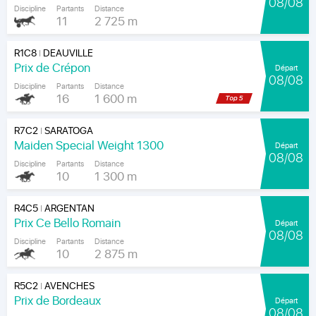
08/08
Discipline
Partants
Distance
11
2 725 m
R1C8
DEAUVILLE
|
Prix de Crépon
Départ
08/08
Discipline
Partants
Distance
16
1 600 m
R7C2
SARATOGA
|
Maiden Special Weight 1300
Départ
08/08
Discipline
Partants
Distance
10
1 300 m
R4C5
ARGENTAN
|
Prix Ce Bello Romain
Départ
08/08
Discipline
Partants
Distance
10
2 875 m
R5C2
AVENCHES
|
Prix de Bordeaux
Départ
08/08