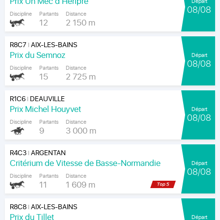
Prix Un Mec d'Héripré
Départ
08/08
Discipline
Partants
Distance
12
2 150 m
R8C7
AIX-LES-BAINS
|
Prix du Semnoz
Départ
08/08
Discipline
Partants
Distance
15
2 725 m
R1C6
DEAUVILLE
|
Prix Michel Houyvet
Départ
08/08
Discipline
Partants
Distance
9
3 000 m
R4C3
ARGENTAN
|
Critérium de Vitesse de Basse-Normandie
Départ
08/08
Discipline
Partants
Distance
11
1 609 m
R8C8
AIX-LES-BAINS
|
Prix du Tillet
Départ