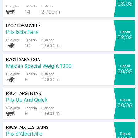
08/08
Discipline
Partants
Distance
14
2 700 m
R1C7
DEAUVILLE
|
Prix Isola Bella
Départ
08/08
Discipline
Partants
Distance
10
1 500 m
R7C1
SARATOGA
|
Maiden Special Weight 1300
Départ
08/08
Discipline
Partants
Distance
9
1 300 m
R4C4
ARGENTAN
|
Prix Up And Quick
Départ
08/08
Discipline
Partants
Distance
9
1 609 m
R8C9
AIX-LES-BAINS
|
Prix d'Albertville
Départ