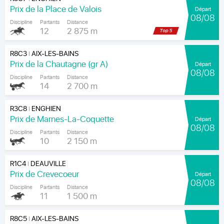
Prix de la Place de Valois
Départ
08/08
Discipline
Partants
Distance
12
2 875 m
R8C3
AIX-LES-BAINS
|
Prix de la Chautagne (gr A)
Départ
08/08
Discipline
Partants
Distance
14
2 700 m
R3C8
ENGHIEN
|
Prix de Marnes-La-Coquette
Départ
08/08
Discipline
Partants
Distance
10
2 150 m
R1C4
DEAUVILLE
|
Prix de Crevecoeur
Départ
08/08
Discipline
Partants
Distance
11
1 500 m
R8C5
AIX-LES-BAINS
|