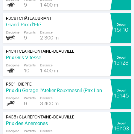
9
1 400 m
R3C8
CHÂTEAUBRIANT
|
Grand Prix d'Eté
Départ
15h10
Discipline
Partants
Distance
9
2 300 m
R4C4
CLAIREFONTAINE-DEAUVILLE
|
Prix Gris Vitesse
Départ
15h28
Discipline
Partants
Distance
10
1 400 m
R5C1
DIEPPE
|
Prix du Garage l'Atelier Rouxmesnil (Prix Lands End)
Départ
15h45
Discipline
Partants
Distance
9
3 400 m
R4C5
CLAIREFONTAINE-DEAUVILLE
|
Prix des Anemones
Départ
16h03
Discipline
Partants
Distance