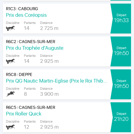
R1C3
CABOURG
|
Prix des Coréopsis
Départ
19h33
Discipline
Partants
Distance
14
2 725 m
R6C2
CAGNES-SUR-MER
|
Prix du Trophée d'Auguste
Départ
19h50
Discipline
Partants
Distance
14
2 925 m
R5C8
DIEPPE
|
Prix QG Nautic Martin-Eglise (Prix le Roi Thibault)
Départ
19h50
Discipline
Partants
Distance
8
3 900 m
R6C5
CAGNES-SUR-MER
|
Prix Roller Quick
Départ
21h20
Discipline
Partants
Distance
12
2 925 m