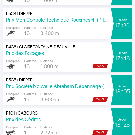
16
1 800 m
R5C4
DIEPPE
|
Prix Mon Contrôle Technique Rouxmesnil (Prix Jean de la Rochefoucauld)
Départ
17h30
Discipline
Partants
Distance
16
3 400 m
R4C8
CLAIREFONTAINE-DEAUVILLE
|
Prix des Bocages
Départ
17h48
Discipline
Partants
Distance
16
1 800 m
R5C5
DIEPPE
|
Prix Société Nouvelle Abraham Dépannage (Prix Arenice)
Départ
18h05
Discipline
Partants
Distance
14
3 900 m
R1C1
CABOURG
|
Prix des Cèdres
Départ
18h23
Discipline
Partants
Distance
11
2 725 m