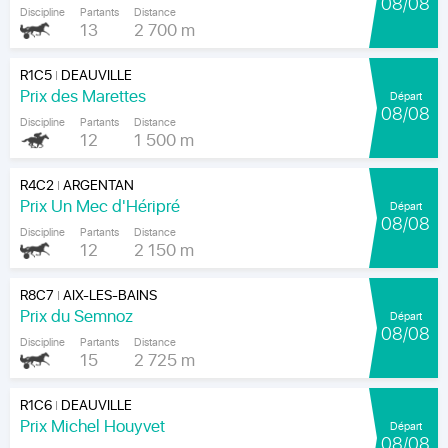
08/08
Discipline
Partants
Distance
13
2 700 m
R1C5
DEAUVILLE
|
Prix des Marettes
Départ
08/08
Discipline
Partants
Distance
12
1 500 m
R4C2
ARGENTAN
|
Prix Un Mec d'Héripré
Départ
08/08
Discipline
Partants
Distance
12
2 150 m
R8C7
AIX-LES-BAINS
|
Prix du Semnoz
Départ
08/08
Discipline
Partants
Distance
15
2 725 m
R1C6
DEAUVILLE
|
Prix Michel Houyvet
Départ
08/08