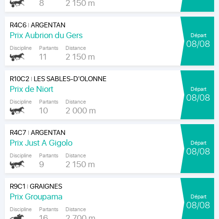
8
2 150 m
R4C6
ARGENTAN
|
Prix Aubrion du Gers
Départ
08/08
Discipline
Partants
Distance
11
2 150 m
R10C2
LES SABLES-D'OLONNE
|
Prix de Niort
Départ
08/08
Discipline
Partants
Distance
10
2 000 m
R4C7
ARGENTAN
|
Prix Just A Gigolo
Départ
08/08
Discipline
Partants
Distance
9
2 150 m
R9C1
GRAIGNES
|
Prix Groupama
Départ
08/08
Discipline
Partants
Distance
16
2 700 m