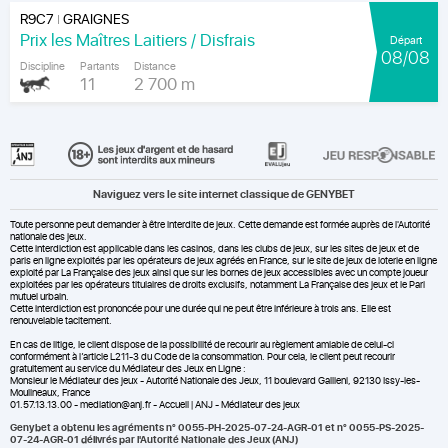
R9C7
GRAIGNES
|
Prix les Maîtres Laitiers / Disfrais
Départ
08/08
Discipline
Partants
Distance
11
2 700 m
Naviguez vers le site internet classique de GENYBET
Toute personne peut demander à être interdite de jeux. Cette demande est formée auprès de l'Autorité
nationale des jeux.
Cette interdiction est applicable dans les casinos, dans les clubs de jeux, sur les sites de jeux et de
paris en ligne exploités par les opérateurs de jeux agréés en France, sur le site de jeux de loterie en ligne
exploité par La Française des jeux ainsi que sur les bornes de jeux accessibles avec un compte joueur
exploitées par les opérateurs titulaires de droits exclusifs, notamment La Française des jeux et le Pari
mutuel urbain.
Cette interdiction est prononcée pour une durée qui ne peut être inférieure à trois ans. Elle est
renouvelable tacitement.
En cas de litige, le client dispose de la possibilité de recourir au règlement amiable de celui-ci
conformément à l’article L211-3 du Code de la consommation. Pour cela, le client peut recourir
gratuitement au service du Médiateur des Jeux en Ligne :
Monsieur le Médiateur des jeux - Autorité Nationale des Jeux, 11 boulevard Gallieni, 92130 Issy-les-
Moulineaux, France
01.57.13.13.00 - mediation@anj.fr -
Accueil | ANJ - Médiateur des jeux
Genybet a obtenu les agréments n° 0055-PH-2025-07-24-AGR-01 et n° 0055-PS-2025-
07-24-AGR-01 délivrés par l'Autorité Nationale des Jeux (ANJ)