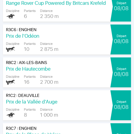
Range Rover Cup Powered By Britcars Krefeld
Départ
08/08
Discipline
Partants
Distance
6
2 350 m
R3C6
ENGHIEN
|
Prix de l'Odéon
Départ
08/08
Discipline
Partants
Distance
10
2 875 m
R8C2
AIX-LES-BAINS
|
Prix de Hautecombe
Départ
08/08
Discipline
Partants
Distance
16
2 700 m
R1C2
DEAUVILLE
|
Prix de la Vallée d'Auge
Départ
08/08
Discipline
Partants
Distance
8
1 000 m
R3C7
ENGHIEN
|