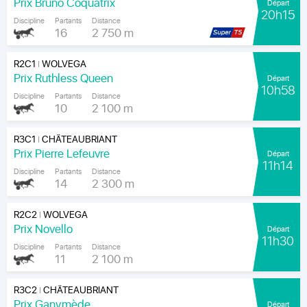
Prix Bruno Coquatrix
Départ
20h15
Discipline
Partants
Distance
16
2 750 m
R2C1
WOLVEGA
|
Prix Ruthless Queen
Départ
10h58
Discipline
Partants
Distance
10
2 100 m
R3C1
CHÂTEAUBRIANT
|
Prix Pierre Lefeuvre
Départ
11h14
Discipline
Partants
Distance
14
2 300 m
R2C2
WOLVEGA
|
Prix Novello
Départ
11h30
Discipline
Partants
Distance
11
2 100 m
R3C2
CHÂTEAUBRIANT
|
Prix Ganymède
Départ