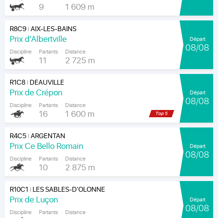
9
1 609 m
R8C9
AIX-LES-BAINS
|
Prix d'Albertville
Départ
08/08
Discipline
Partants
Distance
11
2 725 m
R1C8
DEAUVILLE
|
Prix de Crépon
Départ
08/08
Discipline
Partants
Distance
16
1 600 m
R4C5
ARGENTAN
|
Prix Ce Bello Romain
Départ
08/08
Discipline
Partants
Distance
10
2 875 m
R10C1
LES SABLES-D'OLONNE
|
Prix de Luçon
Départ
08/08
Discipline
Partants
Distance