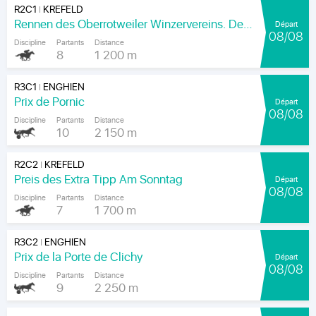
R2C1
KREFELD
|
Rennen des Oberrotweiler Winzervereins. Der Klassiker Am Kaiser.
Départ
08/08
Discipline
Partants
Distance
8
1 200 m
R3C1
ENGHIEN
|
Prix de Pornic
Départ
08/08
Discipline
Partants
Distance
10
2 150 m
R2C2
KREFELD
|
Preis des Extra Tipp Am Sonntag
Départ
08/08
Discipline
Partants
Distance
7
1 700 m
R3C2
ENGHIEN
|
Prix de la Porte de Clichy
Départ
08/08
Discipline
Partants
Distance
9
2 250 m