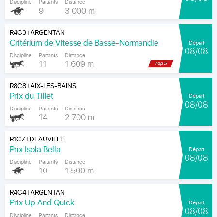
Discipline
Partants
Distance
9
3 000 m
R4C3
ARGENTAN
|
Critérium de Vitesse de Basse-Normandie
Départ
08/08
Discipline
Partants
Distance
11
1 609 m
R8C8
AIX-LES-BAINS
|
Prix du Tillet
Départ
08/08
Discipline
Partants
Distance
14
2 700 m
R1C7
DEAUVILLE
|
Prix Isola Bella
Départ
08/08
Discipline
Partants
Distance
10
1 500 m
R4C4
ARGENTAN
|
Prix Up And Quick
Départ
08/08
Discipline
Partants
Distance