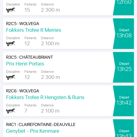
12h50
Discipline
Partants
Distance
15
2 300 m
R2C5
WOLVEGA
|
Fokkers Trofee R Merries
Départ
13h08
Discipline
Partants
Distance
12
2 100 m
R3C5
CHÂTEAUBRIANT
|
Prix Henri Portais
Départ
13h25
Discipline
Partants
Distance
12
2 300 m
R2C6
WOLVEGA
|
Fokkers Trofee R Hengsten & Ruins
Départ
13h42
Discipline
Partants
Distance
7
2 100 m
R4C1
CLAIREFONTAINE-DEAUVILLE
|
Genybet - Prix Kenmare
Départ
13h43