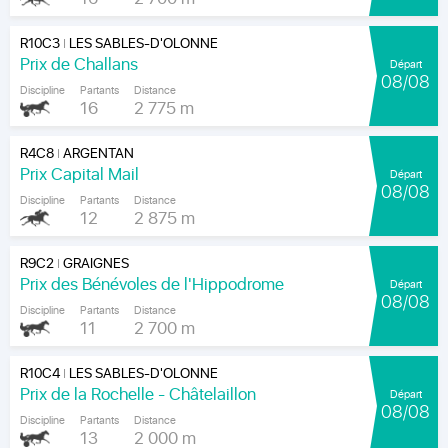
R10C3
LES SABLES-D'OLONNE
|
Prix de Challans
Départ
08/08
Discipline
Partants
Distance
16
2 775 m
R4C8
ARGENTAN
|
Prix Capital Mail
Départ
08/08
Discipline
Partants
Distance
12
2 875 m
R9C2
GRAIGNES
|
Prix des Bénévoles de l'Hippodrome
Départ
08/08
Discipline
Partants
Distance
11
2 700 m
R10C4
LES SABLES-D'OLONNE
|
Prix de la Rochelle - Châtelaillon
Départ
08/08
Discipline
Partants
Distance
13
2 000 m