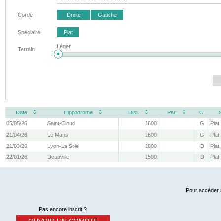
Corde
Droite
Gauche
Spécialité
Plat
Léger
Terrain
Date
Hippodrome
Dist.
Par.
C.
05/05/26
Saint-Cloud
1600
G
Plat
21/04/26
Le Mans
1600
G
Plat
21/03/26
Lyon-La Soie
1800
D
Plat
22/01/26
Deauville
1500
D
Plat
Pour accéder à
Pas encore inscrit ?