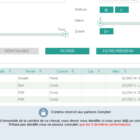
Artifices


0
Valeur
Tous
Quinté
Q+
RÉINITIALISER
FILTRER
FILTRE PRÉDÉFINI
Spé.
Terrain
Course
Cat.
Alloc.
Souple
Hand.
52,800
M. 
Bon
Cond.
19,200
C. 
PSF
Cond.
19,200
H. B
PSF
Cond.
24,700
C. 
Contenu réservé aux parieurs Genybet
 l'ensemble de la carrière de ce cheval, vous devez vous identifier si vous avez déjà un com
N'étant pas identifié vous ne pouvez consulter
que les 5 dernières performances.