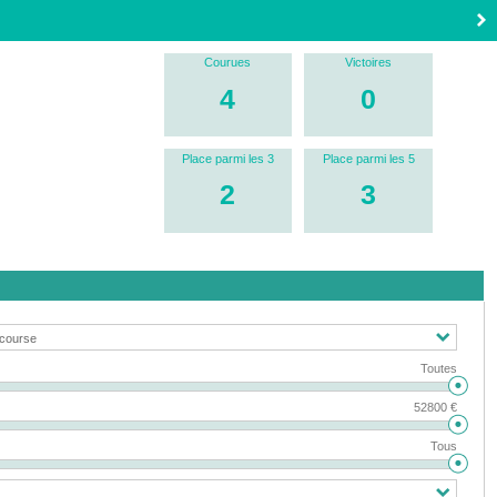
Courues
Victoires
4
0
Place parmi les 3
Place parmi les 5
2
3
Toutes
52800 €
Tous