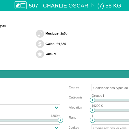

507 - CHARLIE OSCAR
(7) 58 KG
Alpha
Musique:
2p5p
Gains:
€4,636
Valeur:
-
Course
Groupe I
Catégorie
19200 €
Allocation
1800m
1
Rang
Jockey