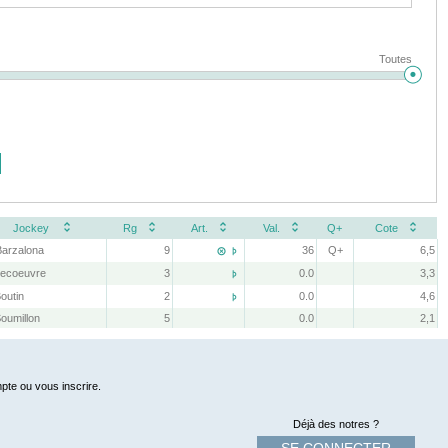
Toutes
Jockey
Rg
Art.
Val.
Q+
Cote
Barzalona
9
36
Q+
6,5


Lecoeuvre
3
0.0
3,3

outin
2
0.0
4,6

Soumillon
5
0.0
2,1
pte ou vous inscrire.
Déjà des notres ?