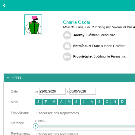
Charlie Oscar
Mâle de 3 ans, Bai, Pur Sang par Siyouni et Kilo 
Jockey:
Clément Lecoeuvre
Entraîneur:
Francis-Henri Graffard
Propriétaire:
Juddmonte Farms Inc
Filtres
Date
de
à
J
F
M
A
M
J
J
A
S
O
N
D
Mois
Hippodrome
1500m
Distance
Revêtements