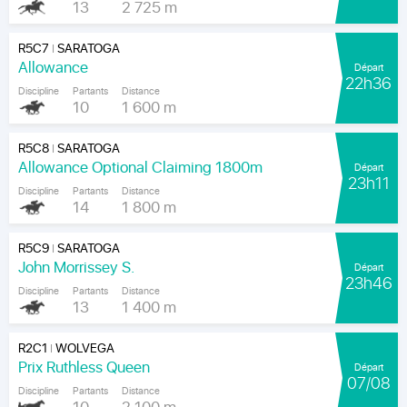
13
2 725 m
R5C7
SARATOGA
|
Allowance
Départ
22h36
Discipline
Partants
Distance
10
1 600 m
R5C8
SARATOGA
|
Allowance Optional Claiming 1800m
Départ
23h11
Discipline
Partants
Distance
14
1 800 m
R5C9
SARATOGA
|
John Morrissey S.
Départ
23h46
Discipline
Partants
Distance
13
1 400 m
R2C1
WOLVEGA
|
Prix Ruthless Queen
Départ
07/08
Discipline
Partants
Distance