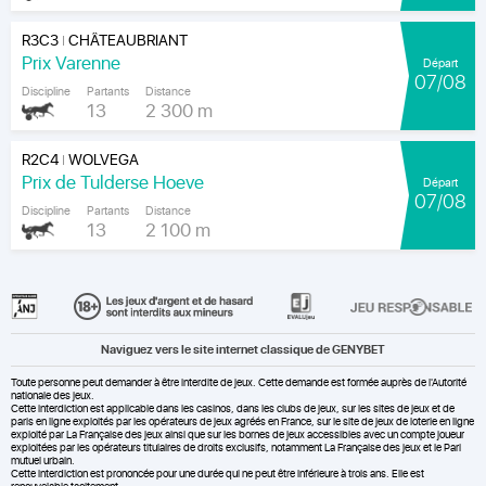
R3C3
CHÂTEAUBRIANT
|
Prix Varenne
Départ
07/08
Discipline
Partants
Distance
13
2 300 m
R2C4
WOLVEGA
|
Prix de Tulderse Hoeve
Départ
07/08
Discipline
Partants
Distance
13
2 100 m
Naviguez vers le site internet classique de GENYBET
Toute personne peut demander à être interdite de jeux. Cette demande est formée auprès de l'Autorité
nationale des jeux.
Cette interdiction est applicable dans les casinos, dans les clubs de jeux, sur les sites de jeux et de
paris en ligne exploités par les opérateurs de jeux agréés en France, sur le site de jeux de loterie en ligne
exploité par La Française des jeux ainsi que sur les bornes de jeux accessibles avec un compte joueur
exploitées par les opérateurs titulaires de droits exclusifs, notamment La Française des jeux et le Pari
mutuel urbain.
Cette interdiction est prononcée pour une durée qui ne peut être inférieure à trois ans. Elle est