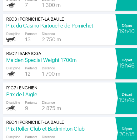
7
1 300 m
R6C3
PORNICHET-LA BAULE
|
Prix du Casino Partouche de Pornichet
Départ
19h40
Discipline
Partants
Distance
13
2 750 m
R5C2
SARATOGA
|
Maiden Special Weight 1700m
Départ
19h46
Discipline
Partants
Distance
12
1 700 m
R1C7
ENGHIEN
|
Prix de l'Aigle
Départ
19h48
Discipline
Partants
Distance
9
2 875 m
R6C4
PORNICHET-LA BAULE
|
Prix Roller Club et Badminton Club
Départ
20h15
Discipline
Partants
Distance