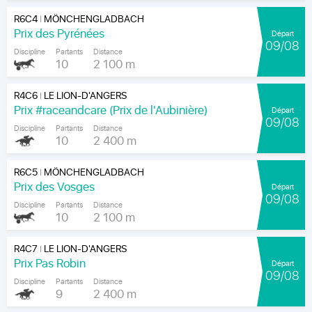
R6C4
MÖNCHENGLADBACH
|
Prix des Pyrénées
Départ
09/08
Discipline
Partants
Distance
10
2 100 m
R4C6
LE LION-D'ANGERS
|
Prix #raceandcare (Prix de l'Aubinière)
Départ
09/08
Discipline
Partants
Distance
10
2 400 m
R6C5
MÖNCHENGLADBACH
|
Prix des Vosges
Départ
09/08
Discipline
Partants
Distance
10
2 100 m
R4C7
LE LION-D'ANGERS
|
Prix Pas Robin
Départ
09/08
Discipline
Partants
Distance
9
2 400 m