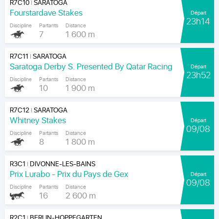
R7C10
SARATOGA
|
Fourstardave Stakes
Départ
23h14
Discipline
Partants
Distance
7
1 600 m
R7C11
SARATOGA
|
Saratoga Derby S. Presented By Qatar Racing
Départ
23h52
Discipline
Partants
Distance
10
1 900 m
R7C12
SARATOGA
|
Whitney Stakes
Départ
09/08
Discipline
Partants
Distance
8
1 800 m
R3C1
DIVONNE-LES-BAINS
|
Prix Lurabo - Prix du Pays de Gex
Départ
09/08
Discipline
Partants
Distance
16
2 600 m
R2C1
BERLIN-HOPPEGARTEN
|