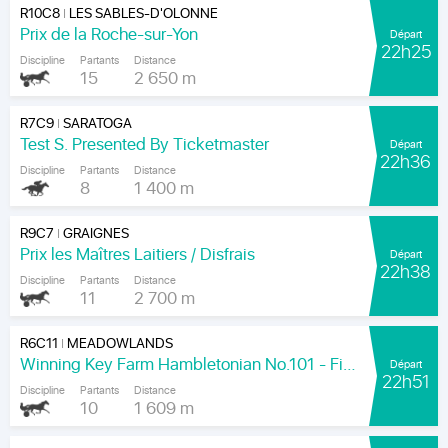
R10C8
LES SABLES-D'OLONNE
|
Prix de la Roche-sur-Yon
Départ
22h25
Discipline
Partants
Distance
15
2 650 m
R7C9
SARATOGA
|
Test S. Presented By Ticketmaster
Départ
22h36
Discipline
Partants
Distance
8
1 400 m
R9C7
GRAIGNES
|
Prix les Maîtres Laitiers / Disfrais
Départ
22h38
Discipline
Partants
Distance
11
2 700 m
R6C11
MEADOWLANDS
|
Winning Key Farm Hambletonian No.101 - Final
Départ
22h51
Discipline
Partants
Distance
10
1 609 m