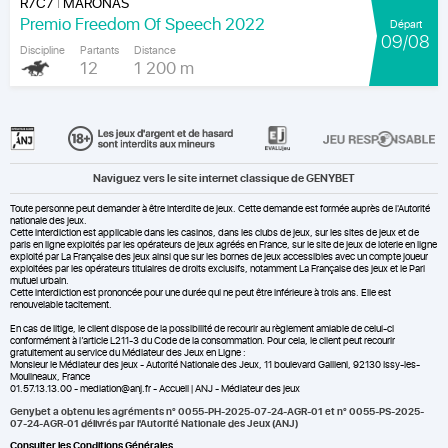
R7C7
MAROÑAS
|
Premio Freedom Of Speech 2022
Départ
09/08
Discipline
Partants
Distance
12
1 200 m
Naviguez vers le site internet classique de GENYBET
Toute personne peut demander à être interdite de jeux. Cette demande est formée auprès de l'Autorité
nationale des jeux.
Cette interdiction est applicable dans les casinos, dans les clubs de jeux, sur les sites de jeux et de
paris en ligne exploités par les opérateurs de jeux agréés en France, sur le site de jeux de loterie en ligne
exploité par La Française des jeux ainsi que sur les bornes de jeux accessibles avec un compte joueur
exploitées par les opérateurs titulaires de droits exclusifs, notamment La Française des jeux et le Pari
mutuel urbain.
Cette interdiction est prononcée pour une durée qui ne peut être inférieure à trois ans. Elle est
renouvelable tacitement.
En cas de litige, le client dispose de la possibilité de recourir au règlement amiable de celui-ci
conformément à l’article L211-3 du Code de la consommation. Pour cela, le client peut recourir
gratuitement au service du Médiateur des Jeux en Ligne :
Monsieur le Médiateur des jeux - Autorité Nationale des Jeux, 11 boulevard Gallieni, 92130 Issy-les-
Moulineaux, France
01.57.13.13.00 - mediation@anj.fr -
Accueil | ANJ - Médiateur des jeux
Genybet a obtenu les agréments n° 0055-PH-2025-07-24-AGR-01 et n° 0055-PS-2025-
07-24-AGR-01 délivrés par l'Autorité Nationale des Jeux (ANJ)
Consulter les Conditions Générales