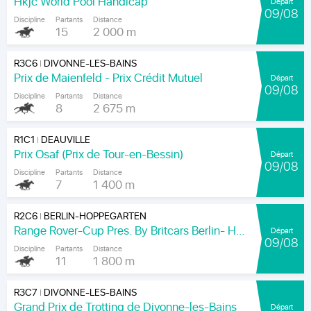
Hkjc World Pool Handicap
Départ
09/08
Discipline
Partants
Distance
15
2 000 m
R3C6
DIVONNE-LES-BAINS
|
Prix de Maienfeld - Prix Crédit Mutuel
Départ
09/08
Discipline
Partants
Distance
8
2 675 m
R1C1
DEAUVILLE
|
Prix Osaf (Prix de Tour-en-Bessin)
Départ
09/08
Discipline
Partants
Distance
7
1 400 m
R2C6
BERLIN-HOPPEGARTEN
|
Range Rover-Cup Pres. By Britcars Berlin- Hoppegartener Stutenp.
Départ
09/08
Discipline
Partants
Distance
11
1 800 m
R3C7
DIVONNE-LES-BAINS
|
Grand Prix de Trotting de Divonne-les-Bains
Départ