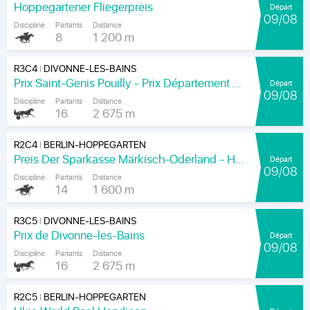
Hoppegartener Fliegerpreis
Départ
09/08
Discipline
Partants
Distance
8
1 200 m
R3C4
DIVONNE-LES-BAINS
|
Prix Saint-Genis Pouilly - Prix Département Ain
Départ
09/08
Discipline
Partants
Distance
16
2 675 m
R2C4
BERLIN-HOPPEGARTEN
|
Preis Der Sparkasse Märkisch-Oderland - Hkjc World Pool Trophy
Départ
09/08
Discipline
Partants
Distance
14
1 600 m
R3C5
DIVONNE-LES-BAINS
|
Prix de Divonne-les-Bains
Départ
09/08
Discipline
Partants
Distance
16
2 675 m
R2C5
BERLIN-HOPPEGARTEN
|