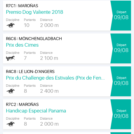
R7C1
MAROÑAS
|
Premio Dog Valiente 2018
Départ
09/08
Discipline
Partants
Distance
10
2 000 m
R6C6
MÖNCHENGLADBACH
|
Prix des Cimes
Départ
09/08
Discipline
Partants
Distance
7
2 100 m
R4C8
LE LION-D'ANGERS
|
Prix du Challenge des Estivales (Prix de Feneu)
Départ
09/08
Discipline
Partants
Distance
8
2 400 m
R7C2
MAROÑAS
|
Handicap Especial Panama
Départ
09/08
Discipline
Partants
Distance
8
2 000 m