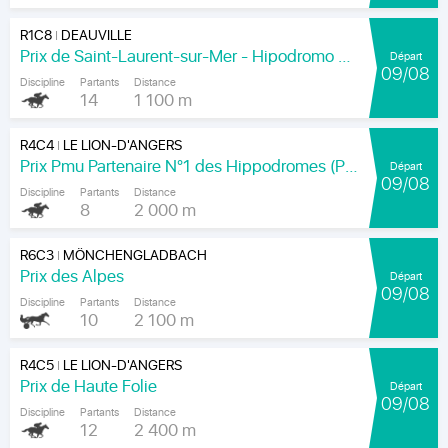
R1C8
DEAUVILLE
|
Prix de Saint-Laurent-sur-Mer - Hipodromo de Maronas
Départ
09/08
Discipline
Partants
Distance
14
1 100 m
R4C4
LE LION-D'ANGERS
|
Prix Pmu Partenaire N°1 des Hippodromes (Prix du Moulin de Varennes)
Départ
09/08
Discipline
Partants
Distance
8
2 000 m
R6C3
MÖNCHENGLADBACH
|
Prix des Alpes
Départ
09/08
Discipline
Partants
Distance
10
2 100 m
R4C5
LE LION-D'ANGERS
|
Prix de Haute Folie
Départ
09/08
Discipline
Partants
Distance
12
2 400 m