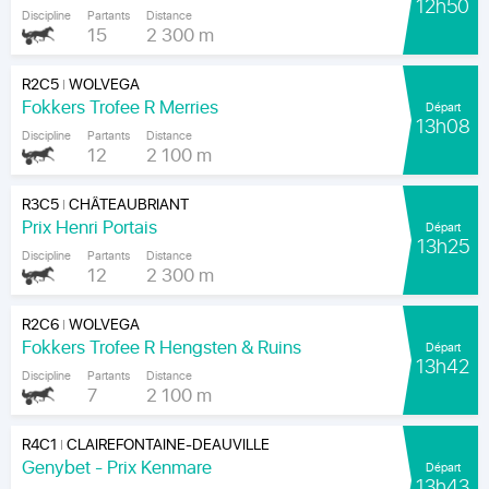
12h50
Discipline
Partants
Distance
15
2 300 m
R2C5
WOLVEGA
|
Fokkers Trofee R Merries
Départ
13h08
Discipline
Partants
Distance
12
2 100 m
R3C5
CHÂTEAUBRIANT
|
Prix Henri Portais
Départ
13h25
Discipline
Partants
Distance
12
2 300 m
R2C6
WOLVEGA
|
Fokkers Trofee R Hengsten & Ruins
Départ
13h42
Discipline
Partants
Distance
7
2 100 m
R4C1
CLAIREFONTAINE-DEAUVILLE
|
Genybet - Prix Kenmare
Départ
13h43