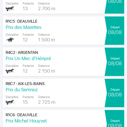
08/08
Discipline
Partants
Distance
13
2 700 m
R1C5
DEAUVILLE
|
Prix des Marettes
Départ
08/08
Discipline
Partants
Distance
12
1 500 m
R4C2
ARGENTAN
|
Prix Un Mec d'Héripré
Départ
08/08
Discipline
Partants
Distance
12
2 150 m
R8C7
AIX-LES-BAINS
|
Prix du Semnoz
Départ
08/08
Discipline
Partants
Distance
15
2 725 m
R1C6
DEAUVILLE
|
Prix Michel Houyvet
Départ
08/08