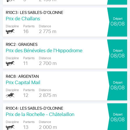
R10C3
LES SABLES-D'OLONNE
|
Prix de Challans
Départ
08/08
Discipline
Partants
Distance
16
2 775 m
R9C2
GRAIGNES
|
Prix des Bénévoles de l'Hippodrome
Départ
08/08
Discipline
Partants
Distance
11
2 700 m
R4C8
ARGENTAN
|
Prix Capital Mail
Départ
08/08
Discipline
Partants
Distance
12
2 875 m
R10C4
LES SABLES-D'OLONNE
|
Prix de la Rochelle - Châtelaillon
Départ
08/08
Discipline
Partants
Distance
13
2 000 m