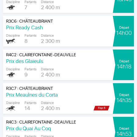
Discipline
Partants
Distance
7
2 400 m
R3C6
CHÂTEAUBRIANT
|
Prix Ready Cash
Départ
14h00
Discipline
Partants
Distance
8
2 300 m
R4C2
CLAIREFONTAINE-DEAUVILLE
|
Prix des Glaieuls
Départ
14h18
Discipline
Partants
Distance
9
2 400 m
R3C7
CHÂTEAUBRIANT
|
Prix Meaulnes du Corta
Départ
14h35
Discipline
Partants
Distance
14
2 400 m
R4C3
CLAIREFONTAINE-DEAUVILLE
|
Prix du Quai Au Coq
Départ
14h53
Discipline
Partants
Distance