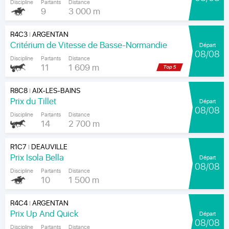
Discipline
Partants
Distance
9
3 000 m
R4C3
ARGENTAN
|
Critérium de Vitesse de Basse-Normandie
Départ
08/08
Discipline
Partants
Distance
11
1 609 m
R8C8
AIX-LES-BAINS
|
Prix du Tillet
Départ
08/08
Discipline
Partants
Distance
14
2 700 m
R1C7
DEAUVILLE
|
Prix Isola Bella
Départ
08/08
Discipline
Partants
Distance
10
1 500 m
R4C4
ARGENTAN
|
Prix Up And Quick
Départ
08/08
Discipline
Partants
Distance