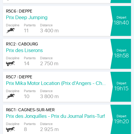
R5C6
DIEPPE
|
Prix Deep Jumping
Départ
18h40
Discipline
Partants
Distance
11
3 400 m
R1C2
CABOURG
|
Prix des Liserons
Départ
18h58
Discipline
Partants
Distance
14
2 750 m
R5C7
DIEPPE
|
Prix Mika Motor Location (Prix d'Angers - Chamionnat Paris-Turf des Apprentis-Jeunes-Jockeys)
Départ
19h15
Discipline
Partants
Distance
10
3 800 m
R6C1
CAGNES-SUR-MER
|
Prix des Jonquilles - Prix du Journal Paris-Turf
Départ
19h20
Discipline
Partants
Distance
8
2 925 m