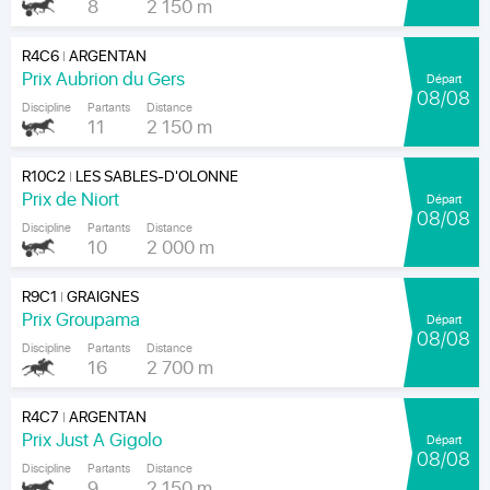
8
2 150 m
R4C6
ARGENTAN
|
Prix Aubrion du Gers
Départ
08/08
Discipline
Partants
Distance
11
2 150 m
R10C2
LES SABLES-D'OLONNE
|
Prix de Niort
Départ
08/08
Discipline
Partants
Distance
10
2 000 m
R9C1
GRAIGNES
|
Prix Groupama
Départ
08/08
Discipline
Partants
Distance
16
2 700 m
R4C7
ARGENTAN
|
Prix Just A Gigolo
Départ
08/08
Discipline
Partants
Distance
9
2 150 m