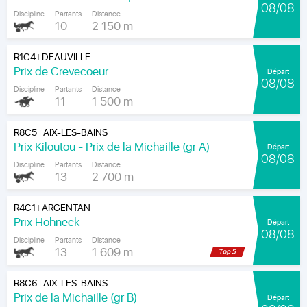
08/08
Discipline
Partants
Distance
10
2 150 m
R1C4
DEAUVILLE
|
Prix de Crevecoeur
Départ
08/08
Discipline
Partants
Distance
11
1 500 m
R8C5
AIX-LES-BAINS
|
Prix Kiloutou - Prix de la Michaille (gr A)
Départ
08/08
Discipline
Partants
Distance
13
2 700 m
R4C1
ARGENTAN
|
Prix Hohneck
Départ
08/08
Discipline
Partants
Distance
13
1 609 m
R8C6
AIX-LES-BAINS
|
Prix de la Michaille (gr B)
Départ