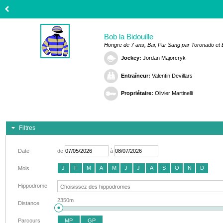
Bob la Bidouille
Hongre de 7 ans, Bai, Pur Sang par Toronado et
Jockey:
Jordan Majorcryk
Entraîneur:
Valentin Devillars
Propriétaire:
Olivier Martinelli
Filtres
Date
de
à
J
F
M
A
M
J
J
A
S
O
N
D
Mois
Hippodrome
2350m
Distance
Parcours
MP
GP