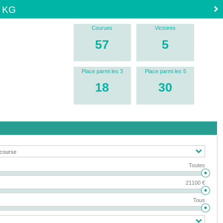
5 KG
Courues
Victoires
57
5
Place parmi les 3
Place parmi les 5
18
30
Toutes
21100 €
Tous