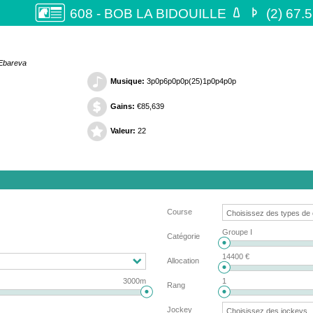


608 - BOB LA BIDOUILLE
(2) 67.
 Ebareva
Musique:
3p0p6p0p0p(25)1p0p4p0p
Gains:
€85,639
Valeur:
22
Course
Groupe I
Catégorie
14400 €
Allocation
3000m
1
Rang
Jockey