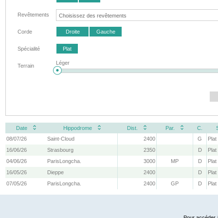
Revêtements
Corde
Droite
Gauche
Spécialité
Plat
Léger
Terrain
Date
Hippodrome
Dist.
Par.
C.
08/07/26
Saint-Cloud
2400
G
Plat
16/06/26
Strasbourg
2350
D
Plat
04/06/26
ParisLongcha.
3000
MP
D
Plat
16/05/26
Dieppe
2400
D
Plat
07/05/26
ParisLongcha.
2400
GP
D
Plat
Pour accéder à