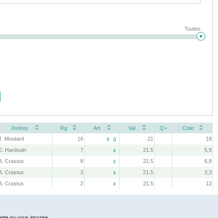
Toutes
Jockey
Rg
Art.
Val.
Q+
Cote
J. Moutard
16
21
18


E. Hardouin
7
21.5
5,9

A. Crastus
8
21.5
6,8

A. Crastus
3
21.5
3,3

A. Crastus
2
21.5
12

pte ou vous inscrire.