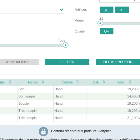
Artifices


21
Valeur
Quinté
Q+
Tous
RÉINITIALISER
FILTRER
FILTRE PRÉDÉFINI
Spé.
Terrain
Course
Cat.
Alloc.
Bon
Hand.
19,200
Bon souple
Hand.
14,400
Souple
Hand.
19,200
Très souple
Hand.
19,200
Très souple
Hand.
21,100
Contenu réservé aux parieurs Genybet
 l'ensemble de la carrière de ce cheval, vous devez vous identifier si vous avez déjà un com