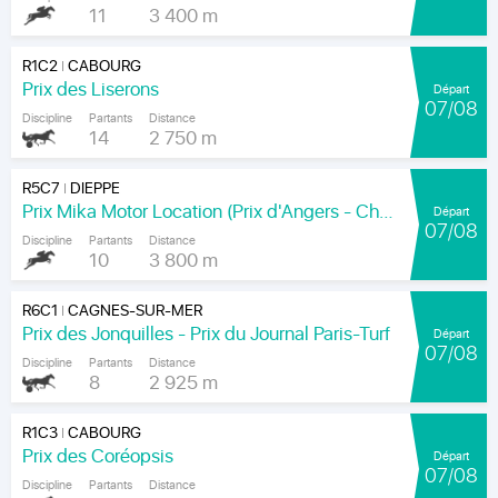
11
3 400 m
R1C2
CABOURG
|
Prix des Liserons
Départ
07/08
Discipline
Partants
Distance
14
2 750 m
R5C7
DIEPPE
|
Prix Mika Motor Location (Prix d'Angers - Chamionnat Paris-Turf des Apprentis-Jeunes-Jockeys)
Départ
07/08
Discipline
Partants
Distance
10
3 800 m
R6C1
CAGNES-SUR-MER
|
Prix des Jonquilles - Prix du Journal Paris-Turf
Départ
07/08
Discipline
Partants
Distance
8
2 925 m
R1C3
CABOURG
|
Prix des Coréopsis
Départ
07/08
Discipline
Partants
Distance