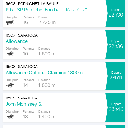
R6C8
PORNICHET-LA BAULE
|
Prix ESP Pornichet Football - Karaté Taï
Départ
22h30
Discipline
Partants
Distance
16
2 725 m
R5C7
SARATOGA
|
Allowance
Départ
22h36
Discipline
Partants
Distance
10
1 600 m
R5C8
SARATOGA
|
Allowance Optional Claiming 1800m
Départ
23h11
Discipline
Partants
Distance
14
1 800 m
R5C9
SARATOGA
|
John Morrissey S.
Départ
23h46
Discipline
Partants
Distance
13
1 400 m