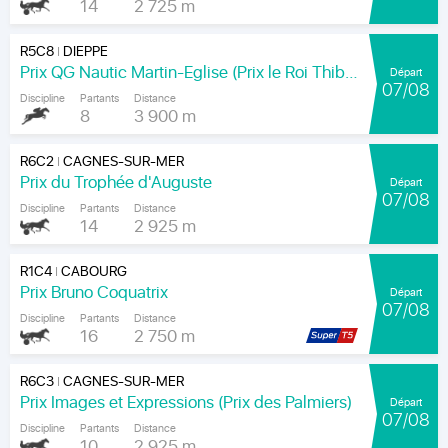
14
2 725 m
R5C8
DIEPPE
|
Prix QG Nautic Martin-Eglise (Prix le Roi Thibault)
Départ
07/08
Discipline
Partants
Distance
8
3 900 m
R6C2
CAGNES-SUR-MER
|
Prix du Trophée d'Auguste
Départ
07/08
Discipline
Partants
Distance
14
2 925 m
R1C4
CABOURG
|
Prix Bruno Coquatrix
Départ
07/08
Discipline
Partants
Distance
16
2 750 m
R6C3
CAGNES-SUR-MER
|
Prix Images et Expressions (Prix des Palmiers)
Départ
07/08
Discipline
Partants
Distance
10
2 925 m