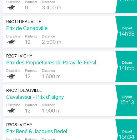
Discipline
Partants
Distance
9
3 400 m
R4C1
DEAUVILLE
|
Prix de Canapville
Départ
14h38
Discipline
Partants
Distance
12
2 500 m
R3C7
VICHY
|
Prix des Propriétaires de Paray-le-Fresil
Départ
14h55
Discipline
Partants
Distance
12
1 600 m
R4C2
DEAUVILLE
|
Cavalassur - Prix d'Isigny
Départ
15h13
Discipline
Partants
Distance
12
1 900 m
R3C8
VICHY
|
Prix René & Jacques Bedel
Départ
15h34
Discipline
Partants
Distance