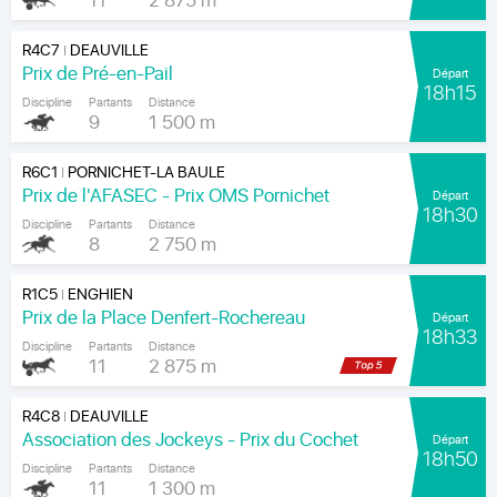
11
2 875 m
R4C7
DEAUVILLE
|
Prix de Pré-en-Pail
Départ
18h15
Discipline
Partants
Distance
9
1 500 m
R6C1
PORNICHET-LA BAULE
|
Prix de l'AFASEC - Prix OMS Pornichet
Départ
18h30
Discipline
Partants
Distance
8
2 750 m
R1C5
ENGHIEN
|
Prix de la Place Denfert-Rochereau
Départ
18h33
Discipline
Partants
Distance
11
2 875 m
R4C8
DEAUVILLE
|
Association des Jockeys - Prix du Cochet
Départ
18h50
Discipline
Partants
Distance
11
1 300 m