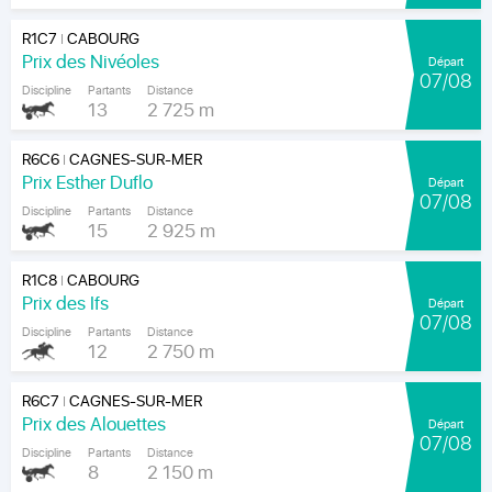
R1C7
CABOURG
|
Prix des Nivéoles
Départ
07/08
Discipline
Partants
Distance
13
2 725 m
R6C6
CAGNES-SUR-MER
|
Prix Esther Duflo
Départ
07/08
Discipline
Partants
Distance
15
2 925 m
R1C8
CABOURG
|
Prix des Ifs
Départ
07/08
Discipline
Partants
Distance
12
2 750 m
R6C7
CAGNES-SUR-MER
|
Prix des Alouettes
Départ
07/08
Discipline
Partants
Distance
8
2 150 m