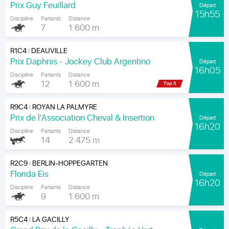
Prix Guy Feuillard
Départ
15h55
Discipline
Partants
Distance
7
1 600 m
R1C4
DEAUVILLE
|
Prix Daphnis - Jockey Club Argentino
Départ
16h05
Discipline
Partants
Distance
12
1 600 m
R9C4
ROYAN LA PALMYRE
|
Prix de l'Association Cheval & Insertion
Départ
16h20
Discipline
Partants
Distance
14
2 475 m
R2C9
BERLIN-HOPPEGARTEN
|
Florida Eis
Départ
16h20
Discipline
Partants
Distance
9
1 600 m
R5C4
LA GACILLY
|