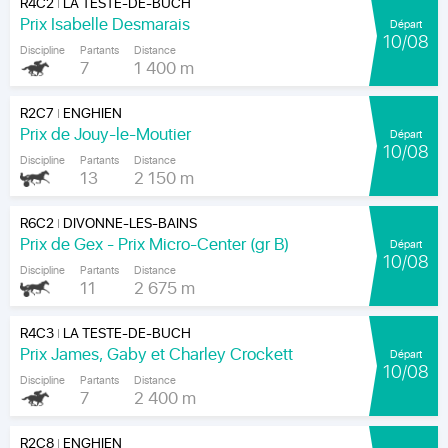
R4C2
LA TESTE-DE-BUCH
|
Prix Isabelle Desmarais
Départ
10/08
Discipline
Partants
Distance
7
1 400 m
R2C7
ENGHIEN
|
Prix de Jouy-le-Moutier
Départ
10/08
Discipline
Partants
Distance
13
2 150 m
R6C2
DIVONNE-LES-BAINS
|
Prix de Gex - Prix Micro-Center (gr B)
Départ
10/08
Discipline
Partants
Distance
11
2 675 m
R4C3
LA TESTE-DE-BUCH
|
Prix James, Gaby et Charley Crockett
Départ
10/08
Discipline
Partants
Distance
7
2 400 m
R2C8
ENGHIEN
|