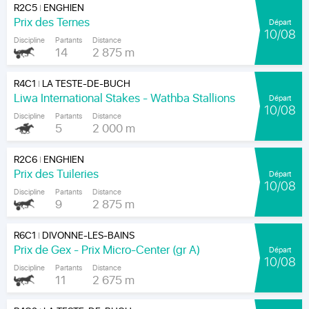
R2C5
ENGHIEN
|
Prix des Ternes
Départ
10/08
Discipline
Partants
Distance
14
2 875 m
R4C1
LA TESTE-DE-BUCH
|
Liwa International Stakes - Wathba Stallions
Départ
10/08
Discipline
Partants
Distance
5
2 000 m
R2C6
ENGHIEN
|
Prix des Tuileries
Départ
10/08
Discipline
Partants
Distance
9
2 875 m
R6C1
DIVONNE-LES-BAINS
|
Prix de Gex - Prix Micro-Center (gr A)
Départ
10/08
Discipline
Partants
Distance
11
2 675 m