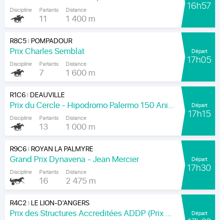
16h57
Discipline
Partants
Distance
11
1 400 m
R8C5
POMPADOUR
|
Prix Charles Semblat
Départ
17h05
Discipline
Partants
Distance
7
1 600 m
R1C6
DEAUVILLE
|
Prix du Cercle - Hipodromo Palermo 150 Aniversario
Départ
17h15
Discipline
Partants
Distance
13
1 000 m
R9C6
ROYAN LA PALMYRE
|
Grand Prix Dynavena - Jean Mercier
Départ
17h30
Discipline
Partants
Distance
16
2 475 m
R4C2
LE LION-D'ANGERS
|
Prix des Structures Accreditées ADDP (Prix Léon Carabin)
Départ