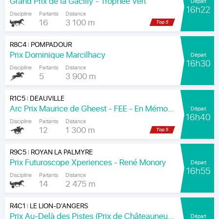
Grand Prix de la Gacilly - Trophée Vert
Départ
16h22
Discipline
Partants
Distance
16
3 100 m
R8C4
POMPADOUR
|
Prix Dominique Marcilhacy
Départ
16h30
Discipline
Partants
Distance
5
3 900 m
R1C5
DEAUVILLE
|
Arc Prix Maurice de Gheest - FEE - En Mémoire de Louis Romanet
Départ
16h40
Discipline
Partants
Distance
12
1 300 m
R9C5
ROYAN LA PALMYRE
|
Prix Futuroscope Xperiences - René Monory
Départ
16h55
Discipline
Partants
Distance
14
2 475 m
R4C1
LE LION-D'ANGERS
|
Prix Au-Delà des Pistes (Prix de Châteauneuf-sur-Sarthe)
Départ