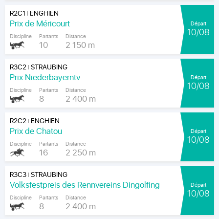
R2C1
ENGHIEN
|
Prix de Méricourt
Départ
10/08
Discipline
Partants
Distance
10
2 150 m
R3C2
STRAUBING
|
Prix Niederbayerntv
Départ
10/08
Discipline
Partants
Distance
8
2 400 m
R2C2
ENGHIEN
|
Prix de Chatou
Départ
10/08
Discipline
Partants
Distance
16
2 250 m
R3C3
STRAUBING
|
Volksfestpreis des Rennvereins Dingolfing
Départ
10/08
Discipline
Partants
Distance
8
2 400 m