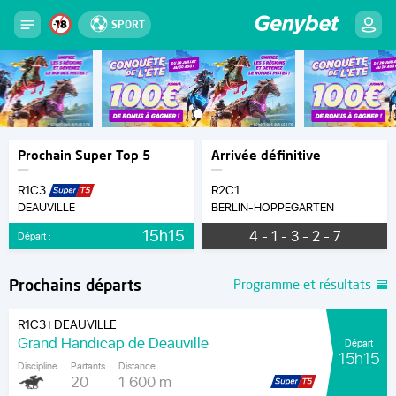
SPORT
Prochain Super Top 5
Arrivée définitive
R1C3
R2C1
DEAUVILLE
BERLIN-HOPPEGARTEN
15h15
4 - 1 - 3 - 2 - 7
Départ :
Prochains départs
Programme et résultats
R1C3
DEAUVILLE
|
Grand Handicap de Deauville
Départ
15h15
Discipline
Partants
Distance
20
1 600 m