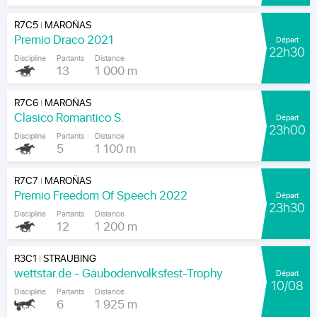
R7C5
MAROÑAS
|
Premio Draco 2021
Départ
22h30
Discipline
Partants
Distance
13
1 000 m
R7C6
MAROÑAS
|
Clasico Romantico S.
Départ
23h00
Discipline
Partants
Distance
5
1 100 m
R7C7
MAROÑAS
|
Premio Freedom Of Speech 2022
Départ
23h30
Discipline
Partants
Distance
12
1 200 m
R3C1
STRAUBING
|
wettstar.de - Gäubodenvolksfest-Trophy
Départ
10/08
Discipline
Partants
Distance
6
1 925 m