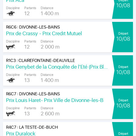
Prix Aca
Départ
10/08
Discipline
Partants
Distance
12
1 400 m
R6C6
DIVONNE-LES-BAINS
|
Prix de Crassy - Prix Credit Mutuel
Départ
10/08
Discipline
Partants
Distance
12
2 000 m
R1C3
CLAIREFONTAINE-DEAUVILLE
|
Prix Genybet de la Conquête de l'Eté (Prix Blangy-le-Château)
Départ
10/08
Discipline
Partants
Distance
13
1 400 m
R6C7
DIVONNE-LES-BAINS
|
Prix Louis Haret- Prix Ville de Divonne-les-B
Départ
10/08
Discipline
Partants
Distance
13
2 600 m
R4C7
LA TESTE-DE-BUCH
|
Prix Duralock
Départ