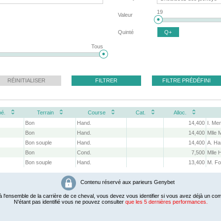
19
Valeur
Quinté
Q+
Tous
RÉINITIALISER
FILTRER
FILTRE PRÉDÉFINI
é.
Terrain
Course
Cat.
Alloc.
Bon
Hand.
14,400
I. Me
Bon
Hand.
14,400
Mlle 
Bon souple
Hand.
14,400
A. Ha
Bon
Cond.
7,500
Mlle 
Bon souple
Hand.
13,400
M. Fo
Contenu réservé aux parieurs Genybet
 l'ensemble de la carrière de ce cheval, vous devez vous identifier si vous avez déjà un com
N'étant pas identifié vous ne pouvez consulter
que les 5 dernières performances.