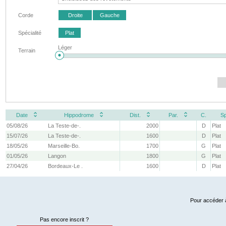
Corde
Droite
Gauche
Spécialité
Plat
Léger
Terrain
Date
Hippodrome
Dist.
Par.
C.
Sp
05/08/26
La Teste-de-.
2000
D
Plat
15/07/26
La Teste-de-.
1600
D
Plat
18/05/26
Marseille-Bo.
1700
G
Plat
01/05/26
Langon
1800
G
Plat
27/04/26
Bordeaux-Le .
1600
D
Plat
Pour accéder à
Pas encore inscrit ?