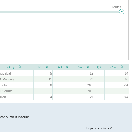
Toutes
Jockey
Rg
Art.
Val.
Q+
Cote
ndizabal
5
19
14
M. Romary
11
20
16
melin
6
20.5
7,4
H. Sourbé
1
20.5
-
ulon
14
21
8,4
pte ou vous inscrire.
Déjà des notres ?