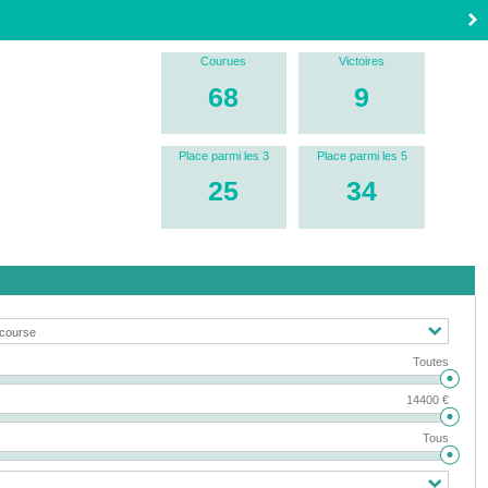
Courues
Victoires
68
9
Place parmi les 3
Place parmi les 5
25
34
Toutes
14400 €
Tous