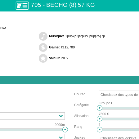
705 - BECHO (8) 57 KG
anuka
Musique:
1p0p7p2p2p0p0p0p(25)7p
Gains:
€112,789
Valeur:
20.5
Course
Groupe I
Catégorie
7500 €
Allocation
2000m
1
Rang
Jockey