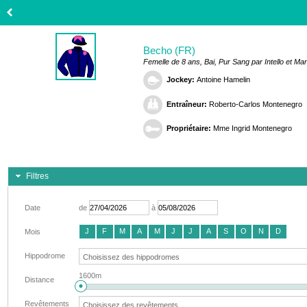
Becho (FR)
Femelle de 8 ans, Bai, Pur Sang par Intello et M
Jockey:
Antoine Hamelin
Entraîneur:
Roberto-Carlos Montenegro
Propriétaire:
Mme Ingrid Montenegro
Filtres
Date
de
à
J
F
M
A
M
J
J
A
S
O
N
D
Mois
Hippodrome
1600m
Distance
Revêtements