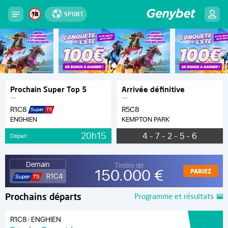
SPORT
Prochain Super Top 5
Arrivée définitive
R1C8
R5C8
ENGHIEN
KEMPTON PARK
20h15
4 - 7 - 2 - 5 - 6
Départ :
Demain
Tirelire de
150.000 €
PARIEZ
R1C4
Prochains départs
Programme et résultats
R1C8
ENGHIEN
|