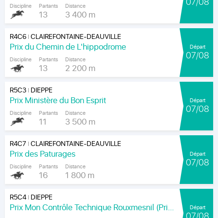
07/08
Discipline
Partants
Distance
13
3 400 m
R4C6
CLAIREFONTAINE-DEAUVILLE
|
Prix du Chemin de L'hippodrome
Départ
07/08
Discipline
Partants
Distance
13
2 200 m
R5C3
DIEPPE
|
Prix Ministère du Bon Esprit
Départ
07/08
Discipline
Partants
Distance
11
3 500 m
R4C7
CLAIREFONTAINE-DEAUVILLE
|
Prix des Paturages
Départ
07/08
Discipline
Partants
Distance
16
1 800 m
R5C4
DIEPPE
|
Prix Mon Contrôle Technique Rouxmesnil (Prix Jean de la Rochefoucauld)
Départ
07/08