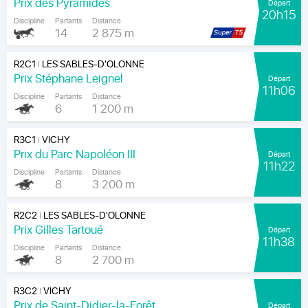
Prix des Pyramides
Départ
20h15
Discipline
Partants
Distance
14
2 875 m
R2C1
LES SABLES-D'OLONNE
|
Prix Stéphane Leignel
Départ
11h06
Discipline
Partants
Distance
6
1 200 m
R3C1
VICHY
|
Prix du Parc Napoléon III
Départ
11h22
Discipline
Partants
Distance
8
3 200 m
R2C2
LES SABLES-D'OLONNE
|
Prix Gilles Tartoué
Départ
11h38
Discipline
Partants
Distance
8
2 700 m
R3C2
VICHY
|
Prix de Saint-Didier-la-Forêt
Départ