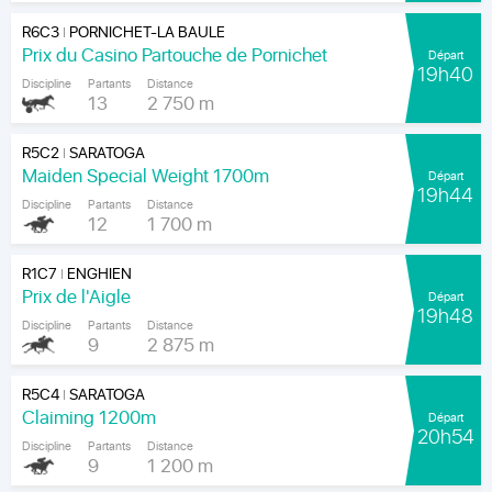
R6C3
PORNICHET-LA BAULE
|
Prix du Casino Partouche de Pornichet
Départ
19h40
Discipline
Partants
Distance
13
2 750 m
R5C2
SARATOGA
|
Maiden Special Weight 1700m
Départ
19h44
Discipline
Partants
Distance
12
1 700 m
R1C7
ENGHIEN
|
Prix de l'Aigle
Départ
19h48
Discipline
Partants
Distance
9
2 875 m
R5C4
SARATOGA
|
Claiming 1200m
Départ
20h54
Discipline
Partants
Distance
9
1 200 m