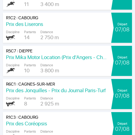
11
3 400 m
R1C2
CABOURG
|
Prix des Liserons
Départ
07/08
Discipline
Partants
Distance
14
2 750 m
R5C7
DIEPPE
|
Prix Mika Motor Location (Prix d'Angers - Chamionnat Paris-Turf des Apprentis-Jeunes-Jockeys)
Départ
07/08
Discipline
Partants
Distance
10
3 800 m
R6C1
CAGNES-SUR-MER
|
Prix des Jonquilles - Prix du Journal Paris-Turf
Départ
07/08
Discipline
Partants
Distance
8
2 925 m
R1C3
CABOURG
|
Prix des Coréopsis
Départ
07/08
Discipline
Partants
Distance