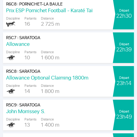
R6C8
PORNICHET-LA BAULE
|
Prix ESP Pornichet Football - Karaté Taï
Départ
22h30
Discipline
Partants
Distance
16
2 725 m
R5C7
SARATOGA
|
Allowance
Départ
22h39
Discipline
Partants
Distance
10
1 600 m
R5C8
SARATOGA
|
Allowance Optional Claiming 1800m
Départ
23h14
Discipline
Partants
Distance
14
1 800 m
R5C9
SARATOGA
|
John Morrissey S.
Départ
23h49
Discipline
Partants
Distance
13
1 400 m