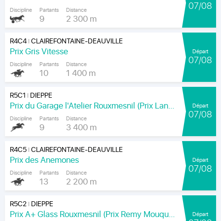
07/08
Discipline
Partants
Distance
9
2 300 m
R4C4
CLAIREFONTAINE-DEAUVILLE
|
Prix Gris Vitesse
Départ
07/08
Discipline
Partants
Distance
10
1 400 m
R5C1
DIEPPE
|
Prix du Garage l'Atelier Rouxmesnil (Prix Lands End)
Départ
07/08
Discipline
Partants
Distance
9
3 400 m
R4C5
CLAIREFONTAINE-DEAUVILLE
|
Prix des Anemones
Départ
07/08
Discipline
Partants
Distance
13
2 200 m
R5C2
DIEPPE
|
Prix A+ Glass Rouxmesnil (Prix Remy Mouquet)
Départ