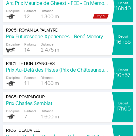
Arc Prix Maurice de Gheest - FEE - En Mémoire de Louis Romanet
Départ
16h40
Discipline
Partants
Distance
12
1 300 m
R9C5
ROYAN LA PALMYRE
|
Prix Futuroscope Xperiences - René Monory
Départ
16h55
Discipline
Partants
Distance
14
2 475 m
R4C1
LE LION-D'ANGERS
|
Prix Au-Delà des Pistes (Prix de Châteauneuf-sur-Sarthe)
Départ
16h57
Discipline
Partants
Distance
11
1 400 m
R8C5
POMPADOUR
|
Prix Charles Semblat
Départ
17h05
Discipline
Partants
Distance
7
1 600 m
R1C6
DEAUVILLE
|