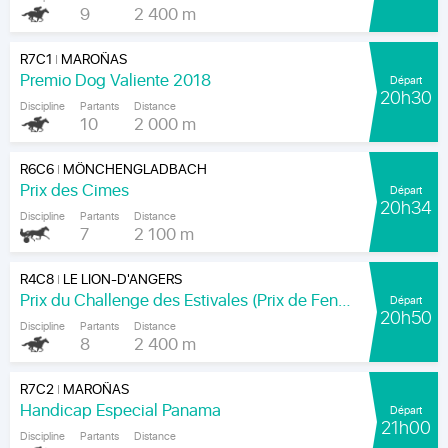
9
2 400 m
R7C1
MAROÑAS
|
Premio Dog Valiente 2018
Départ
20h30
Discipline
Partants
Distance
10
2 000 m
R6C6
MÖNCHENGLADBACH
|
Prix des Cimes
Départ
20h34
Discipline
Partants
Distance
7
2 100 m
R4C8
LE LION-D'ANGERS
|
Prix du Challenge des Estivales (Prix de Feneu)
Départ
20h50
Discipline
Partants
Distance
8
2 400 m
R7C2
MAROÑAS
|
Handicap Especial Panama
Départ
21h00
Discipline
Partants
Distance