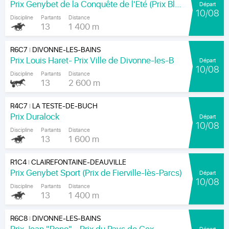
Prix Genybet de la Conquête de l'Eté (Prix Blangy-le-Château)
Départ
10/08
Discipline
Partants
Distance
13
1 400 m
R6C7
DIVONNE-LES-BAINS
|
Prix Louis Haret- Prix Ville de Divonne-les-B
Départ
10/08
Discipline
Partants
Distance
13
2 600 m
R4C7
LA TESTE-DE-BUCH
|
Prix Duralock
Départ
10/08
Discipline
Partants
Distance
13
1 600 m
R1C4
CLAIREFONTAINE-DEAUVILLE
|
Prix Genybet Sport (Prix de Fierville-lès-Parcs)
Départ
10/08
Discipline
Partants
Distance
13
1 400 m
R6C8
DIVONNE-LES-BAINS
|