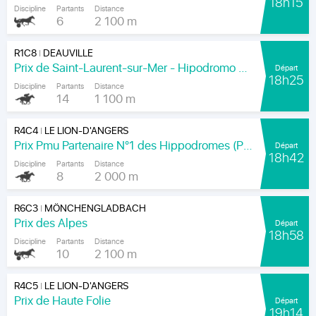
18h15
Discipline
Partants
Distance
6
2 100 m
R1C8
DEAUVILLE
|
Prix de Saint-Laurent-sur-Mer - Hipodromo de Maronas
Départ
18h25
Discipline
Partants
Distance
14
1 100 m
R4C4
LE LION-D'ANGERS
|
Prix Pmu Partenaire N°1 des Hippodromes (Prix du Moulin de Varennes)
Départ
18h42
Discipline
Partants
Distance
8
2 000 m
R6C3
MÖNCHENGLADBACH
|
Prix des Alpes
Départ
18h58
Discipline
Partants
Distance
10
2 100 m
R4C5
LE LION-D'ANGERS
|
Prix de Haute Folie
Départ
19h14