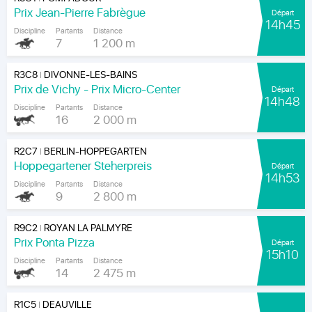
Prix Jean-Pierre Fabrègue
Départ
14h45
Discipline
Partants
Distance
7
1 200 m
R3C8
DIVONNE-LES-BAINS
|
Prix de Vichy - Prix Micro-Center
Départ
14h48
Discipline
Partants
Distance
16
2 000 m
R2C7
BERLIN-HOPPEGARTEN
|
Hoppegartener Steherpreis
Départ
14h53
Discipline
Partants
Distance
9
2 800 m
R9C2
ROYAN LA PALMYRE
|
Prix Ponta Pizza
Départ
15h10
Discipline
Partants
Distance
14
2 475 m
R1C5
DEAUVILLE
|