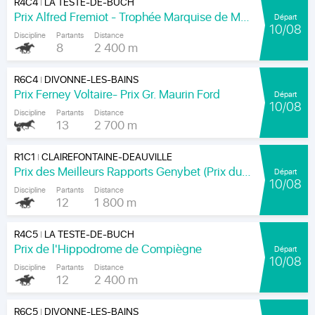
R4C4
LA TESTE-DE-BUCH
|
Prix Alfred Fremiot - Trophée Marquise de Moratalla
Départ
10/08
Discipline
Partants
Distance
8
2 400 m
R6C4
DIVONNE-LES-BAINS
|
Prix Ferney Voltaire- Prix Gr. Maurin Ford
Départ
10/08
Discipline
Partants
Distance
13
2 700 m
R1C1
CLAIREFONTAINE-DEAUVILLE
|
Prix des Meilleurs Rapports Genybet (Prix du Haut-Bois)
Départ
10/08
Discipline
Partants
Distance
12
1 800 m
R4C5
LA TESTE-DE-BUCH
|
Prix de l'Hippodrome de Compiègne
Départ
10/08
Discipline
Partants
Distance
12
2 400 m
R6C5
DIVONNE-LES-BAINS
|