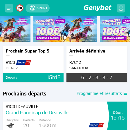
SPORT
Prochain Super Top 5
Arrivée définitive
R1C3
R7C12
DEAUVILLE
SARATOGA
15h15
6 - 2 - 3 - 8 - 7
Départ :
Prochains départs
Programme et résultats
R1C3
DEAUVILLE
|
Grand Handicap de Deauville
Départ
15h15
Discipline
Partants
Distance
20
1 600 m