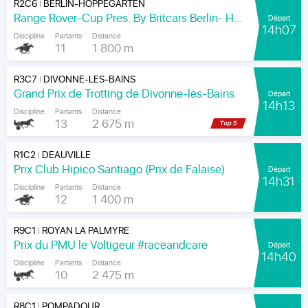
R2C6
BERLIN-HOPPEGARTEN
|
Range Rover-Cup Pres. By Britcars Berlin- Hoppegartener Stutenp.
Départ
14h07
Discipline
Partants
Distance
11
1 800 m
R3C7
DIVONNE-LES-BAINS
|
Grand Prix de Trotting de Divonne-les-Bains
Départ
14h13
Discipline
Partants
Distance
13
2 675 m
R1C2
DEAUVILLE
|
Prix Club Hipico Santiago (Prix de Falaise)
Départ
14h31
Discipline
Partants
Distance
12
1 400 m
R9C1
ROYAN LA PALMYRE
|
Prix du PMU le Voltigeur #raceandcare
Départ
14h40
Discipline
Partants
Distance
10
2 475 m
R8C1
POMPADOUR
|