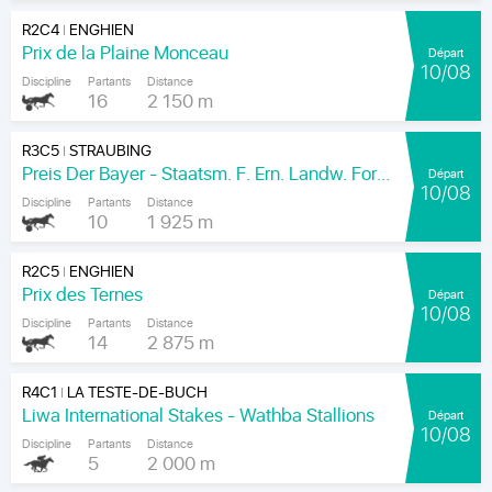
R2C4
ENGHIEN
|
Prix de la Plaine Monceau
Départ
10/08
Discipline
Partants
Distance
16
2 150 m
R3C5
STRAUBING
|
Preis Der Bayer - Staatsm. F. Ern. Landw. Forsten Und Tourism
Départ
10/08
Discipline
Partants
Distance
10
1 925 m
R2C5
ENGHIEN
|
Prix des Ternes
Départ
10/08
Discipline
Partants
Distance
14
2 875 m
R4C1
LA TESTE-DE-BUCH
|
Liwa International Stakes - Wathba Stallions
Départ
10/08
Discipline
Partants
Distance
5
2 000 m