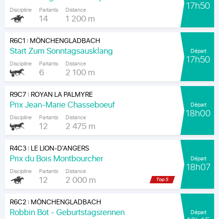
17h50
Discipline
Partants
Distance
14
1 200 m
R6C1
MÖNCHENGLADBACH
|
Start Zum Sonntagsausklang
Départ
17h50
Discipline
Partants
Distance
6
2 100 m
R9C7
ROYAN LA PALMYRE
|
Prix Jean-Marie Chasseboeuf
Départ
18h00
Discipline
Partants
Distance
12
2 475 m
R4C3
LE LION-D'ANGERS
|
Prix du Bois Montbourcher
Départ
18h07
Discipline
Partants
Distance
12
2 000 m
R6C2
MÖNCHENGLADBACH
|
Robbin Bot - Geburtstagsrennen
Départ