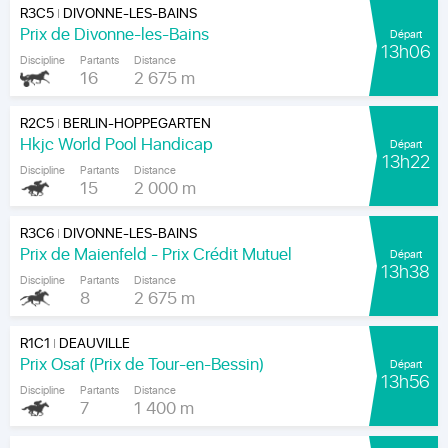
R3C5
DIVONNE-LES-BAINS
|
Prix de Divonne-les-Bains
Départ
13h06
Discipline
Partants
Distance
16
2 675 m
R2C5
BERLIN-HOPPEGARTEN
|
Hkjc World Pool Handicap
Départ
13h22
Discipline
Partants
Distance
15
2 000 m
R3C6
DIVONNE-LES-BAINS
|
Prix de Maienfeld - Prix Crédit Mutuel
Départ
13h38
Discipline
Partants
Distance
8
2 675 m
R1C1
DEAUVILLE
|
Prix Osaf (Prix de Tour-en-Bessin)
Départ
13h56
Discipline
Partants
Distance
7
1 400 m