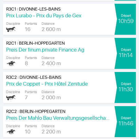
R3C1
DIVONNE-LES-BAINS
|
Prix Lurabo - Prix du Pays de Gex
Départ
10h59
Discipline
Partants
Distance
16
2 600 m
R2C1
BERLIN-HOPPEGARTEN
|
Preis Der finum.private Finance Ag
Départ
11h14
Discipline
Partants
Distance
8
2 400 m
R3C2
DIVONNE-LES-BAINS
|
Prix de Coppet - Prix Hôtel Zenitude
Départ
11h30
Discipline
Partants
Distance
7
2 000 m
R2C2
BERLIN-HOPPEGARTEN
|
Preis Der Mahlo Bau Verwaltungsgesellschaft Mbh
Départ
11h46
Discipline
Partants
Distance
10
2 200 m