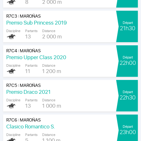
8
2 000 m
R7C3
MAROÑAS
|
Premio Sub Princess 2019
Départ
21h30
Discipline
Partants
Distance
13
2 000 m
R7C4
MAROÑAS
|
Premio Upper Class 2020
Départ
22h00
Discipline
Partants
Distance
11
1 200 m
R7C5
MAROÑAS
|
Premio Draco 2021
Départ
22h30
Discipline
Partants
Distance
13
1 000 m
R7C6
MAROÑAS
|
Clasico Romantico S.
Départ
23h00
Discipline
Partants
Distance
5
1 100 m