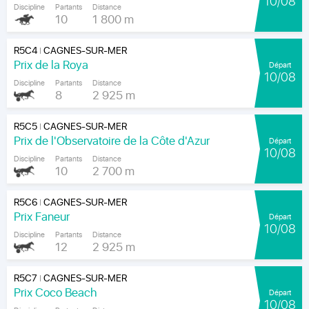
10/08
Discipline
Partants
Distance
10
1 800 m
R5C4
CAGNES-SUR-MER
|
Prix de la Roya
Départ
10/08
Discipline
Partants
Distance
8
2 925 m
R5C5
CAGNES-SUR-MER
|
Prix de l'Observatoire de la Côte d'Azur
Départ
10/08
Discipline
Partants
Distance
10
2 700 m
R5C6
CAGNES-SUR-MER
|
Prix Faneur
Départ
10/08
Discipline
Partants
Distance
12
2 925 m
R5C7
CAGNES-SUR-MER
|
Prix Coco Beach
Départ
10/08