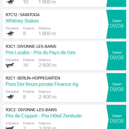
10
1 900 m
R7C12
SARATOGA
|
Whitney Stakes
Départ
09/08
Discipline
Partants
Distance
8
1 800 m
R3C1
DIVONNE-LES-BAINS
|
Prix Lurabo - Prix du Pays de Gex
Départ
09/08
Discipline
Partants
Distance
16
2 600 m
R2C1
BERLIN-HOPPEGARTEN
|
Preis Der finum.private Finance Ag
Départ
09/08
Discipline
Partants
Distance
8
2 400 m
R3C2
DIVONNE-LES-BAINS
|
Prix de Coppet - Prix Hôtel Zenitude
Départ
09/08
Discipline
Partants
Distance
7
2 000 m