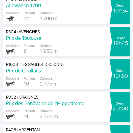
Allowance 1700
Départ
19h34
Discipline
Partants
Distance
12
1 700 m
R5C4
AVENCHES
|
Prix de Toulouse
Départ
19h45
Discipline
Partants
Distance
8
1 950 m
R10C3
LES SABLES-D'OLONNE
|
Prix de Challans
Départ
19h50
Discipline
Partants
Distance
16
2 775 m
R9C2
GRAIGNES
|
Prix des Bénévoles de l'Hippodrome
Départ
20h00
Discipline
Partants
Distance
11
2 700 m
R4C8
ARGENTAN
|