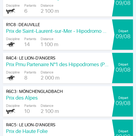
09/08
Discipline
Partants
Distance
6
2 100 m
R1C8
DEAUVILLE
|
Prix de Saint-Laurent-sur-Mer - Hipodromo de Maronas
Départ
09/08
Discipline
Partants
Distance
14
1 100 m
R4C4
LE LION-D'ANGERS
|
Prix Pmu Partenaire N°1 des Hippodromes (Prix du Moulin de Varennes)
Départ
09/08
Discipline
Partants
Distance
8
2 000 m
R6C3
MÖNCHENGLADBACH
|
Prix des Alpes
Départ
09/08
Discipline
Partants
Distance
10
2 100 m
R4C5
LE LION-D'ANGERS
|
Prix de Haute Folie
Départ