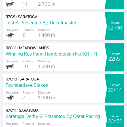
11
2 700 m
R7C9
SARATOGA
|
Test S. Presented By Ticketmaster
Départ
22h36
Discipline
Partants
Distance
8
1 400 m
R6C11
MEADOWLANDS
|
Winning Key Farm Hambletonian No.101 - Final
Départ
22h51
Discipline
Partants
Distance
10
1 609 m
R7C10
SARATOGA
|
Fourstardave Stakes
Départ
23h14
Discipline
Partants
Distance
7
1 600 m
R7C11
SARATOGA
|
Saratoga Derby S. Presented By Qatar Racing
Départ
23h52
Discipline
Partants
Distance