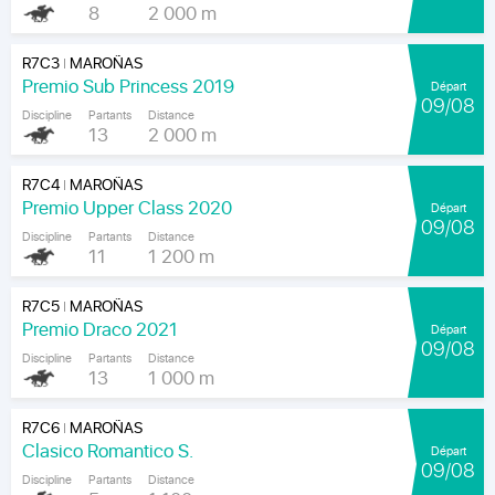
8
2 000 m
R7C3
MAROÑAS
|
Premio Sub Princess 2019
Départ
09/08
Discipline
Partants
Distance
13
2 000 m
R7C4
MAROÑAS
|
Premio Upper Class 2020
Départ
09/08
Discipline
Partants
Distance
11
1 200 m
R7C5
MAROÑAS
|
Premio Draco 2021
Départ
09/08
Discipline
Partants
Distance
13
1 000 m
R7C6
MAROÑAS
|
Clasico Romantico S.
Départ
09/08
Discipline
Partants
Distance