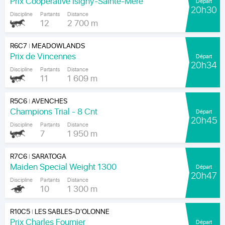
Prix Coopérative Isigny-Sainte-Mère
Départ
20h30
Discipline
Partants
Distance
12
2 700 m
R6C7
MEADOWLANDS
|
Prix de Vincennes
Départ
20h34
Discipline
Partants
Distance
11
1 609 m
R5C6
AVENCHES
|
Champions Trial - 8 Cnt
Départ
20h45
Discipline
Partants
Distance
7
1 950 m
R7C6
SARATOGA
|
Maiden Special Weight 1300
Départ
20h47
Discipline
Partants
Distance
10
1 300 m
R10C5
LES SABLES-D'OLONNE
|
Prix Charles Fournier
Départ