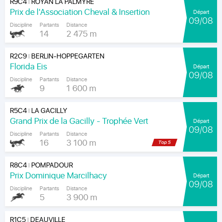
R9C4
ROYAN LA PALMYRE
|
Prix de l'Association Cheval & Insertion
Départ
09/08
Discipline
Partants
Distance
14
2 475 m
R2C9
BERLIN-HOPPEGARTEN
|
Florida Eis
Départ
09/08
Discipline
Partants
Distance
9
1 600 m
R5C4
LA GACILLY
|
Grand Prix de la Gacilly - Trophée Vert
Départ
09/08
Discipline
Partants
Distance
16
3 100 m
R8C4
POMPADOUR
|
Prix Dominique Marcilhacy
Départ
09/08
Discipline
Partants
Distance
5
3 900 m
R1C5
DEAUVILLE
|