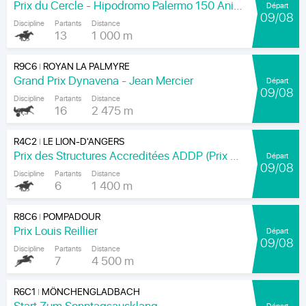
Prix du Cercle - Hipodromo Palermo 150 Aniversario
Départ
09/08
Discipline
Partants
Distance
13
1 000 m
R9C6
ROYAN LA PALMYRE
|
Grand Prix Dynavena - Jean Mercier
Départ
09/08
Discipline
Partants
Distance
16
2 475 m
R4C2
LE LION-D'ANGERS
|
Prix des Structures Accreditées ADDP (Prix Léon Carabin)
Départ
09/08
Discipline
Partants
Distance
6
1 400 m
R8C6
POMPADOUR
|
Prix Louis Reillier
Départ
09/08
Discipline
Partants
Distance
7
4 500 m
R6C1
MÖNCHENGLADBACH
|