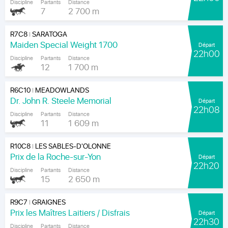
Discipline
Partants
Distance
7
2 700 m
R7C8
SARATOGA
|
Maiden Special Weight 1700
Départ
22h00
Discipline
Partants
Distance
12
1 700 m
R6C10
MEADOWLANDS
|
Dr. John R. Steele Memorial
Départ
22h08
Discipline
Partants
Distance
11
1 609 m
R10C8
LES SABLES-D'OLONNE
|
Prix de la Roche-sur-Yon
Départ
22h20
Discipline
Partants
Distance
15
2 650 m
R9C7
GRAIGNES
|
Prix les Maîtres Laitiers / Disfrais
Départ
22h30
Discipline
Partants
Distance