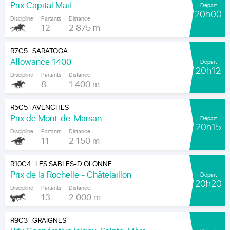
Prix Capital Mail
Départ
20h00
Discipline
Partants
Distance
12
2 875 m
R7C5
SARATOGA
|
Allowance 1400
Départ
20h12
Discipline
Partants
Distance
8
1 400 m
R5C5
AVENCHES
|
Prix de Mont-de-Marsan
Départ
20h15
Discipline
Partants
Distance
11
2 150 m
R10C4
LES SABLES-D'OLONNE
|
Prix de la Rochelle - Châtelaillon
Départ
20h20
Discipline
Partants
Distance
13
2 000 m
R9C3
GRAIGNES
|