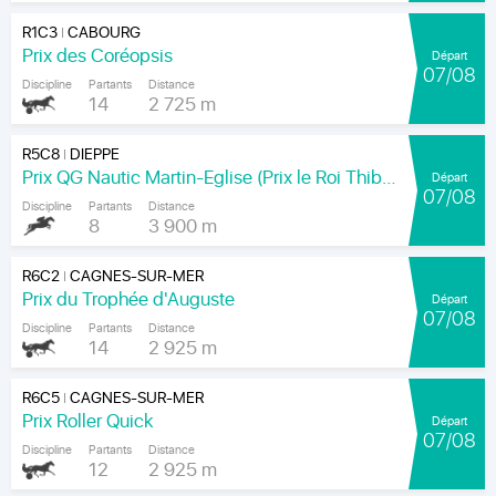
R1C3
CABOURG
|
Prix des Coréopsis
Départ
07/08
Discipline
Partants
Distance
14
2 725 m
R5C8
DIEPPE
|
Prix QG Nautic Martin-Eglise (Prix le Roi Thibault)
Départ
07/08
Discipline
Partants
Distance
8
3 900 m
R6C2
CAGNES-SUR-MER
|
Prix du Trophée d'Auguste
Départ
07/08
Discipline
Partants
Distance
14
2 925 m
R6C5
CAGNES-SUR-MER
|
Prix Roller Quick
Départ
07/08
Discipline
Partants
Distance
12
2 925 m