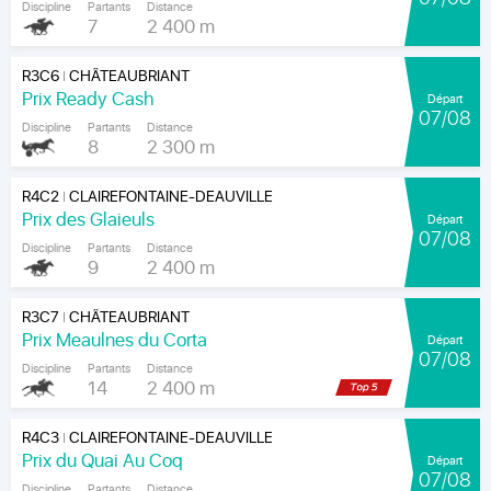
Discipline
Partants
Distance
7
2 400 m
R3C6
CHÂTEAUBRIANT
|
Prix Ready Cash
Départ
07/08
Discipline
Partants
Distance
8
2 300 m
R4C2
CLAIREFONTAINE-DEAUVILLE
|
Prix des Glaieuls
Départ
07/08
Discipline
Partants
Distance
9
2 400 m
R3C7
CHÂTEAUBRIANT
|
Prix Meaulnes du Corta
Départ
07/08
Discipline
Partants
Distance
14
2 400 m
R4C3
CLAIREFONTAINE-DEAUVILLE
|
Prix du Quai Au Coq
Départ
07/08
Discipline
Partants
Distance