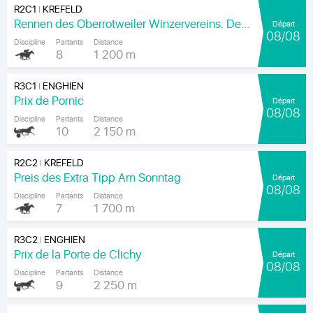
R2C1
KREFELD
|
Rennen des Oberrotweiler Winzervereins. Der Klassiker Am Kaiser.
Départ
08/08
Discipline
Partants
Distance
8
1 200 m
R3C1
ENGHIEN
|
Prix de Pornic
Départ
08/08
Discipline
Partants
Distance
10
2 150 m
R2C2
KREFELD
|
Preis des Extra Tipp Am Sonntag
Départ
08/08
Discipline
Partants
Distance
7
1 700 m
R3C2
ENGHIEN
|
Prix de la Porte de Clichy
Départ
08/08
Discipline
Partants
Distance
9
2 250 m