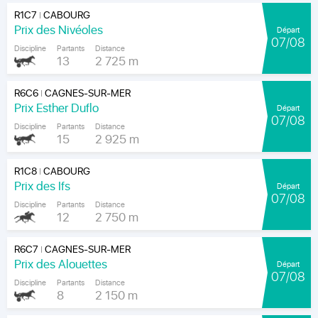
R1C7
CABOURG
|
Prix des Nivéoles
Départ
07/08
Discipline
Partants
Distance
13
2 725 m
R6C6
CAGNES-SUR-MER
|
Prix Esther Duflo
Départ
07/08
Discipline
Partants
Distance
15
2 925 m
R1C8
CABOURG
|
Prix des Ifs
Départ
07/08
Discipline
Partants
Distance
12
2 750 m
R6C7
CAGNES-SUR-MER
|
Prix des Alouettes
Départ
07/08
Discipline
Partants
Distance
8
2 150 m