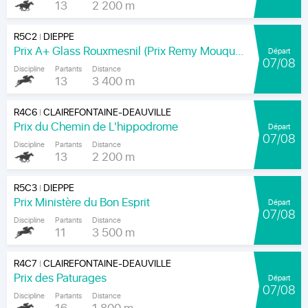
13
2 200 m
R5C2
DIEPPE
|
Prix A+ Glass Rouxmesnil (Prix Remy Mouquet)
Départ
07/08
Discipline
Partants
Distance
13
3 400 m
R4C6
CLAIREFONTAINE-DEAUVILLE
|
Prix du Chemin de L'hippodrome
Départ
07/08
Discipline
Partants
Distance
13
2 200 m
R5C3
DIEPPE
|
Prix Ministère du Bon Esprit
Départ
07/08
Discipline
Partants
Distance
11
3 500 m
R4C7
CLAIREFONTAINE-DEAUVILLE
|
Prix des Paturages
Départ
07/08
Discipline
Partants
Distance