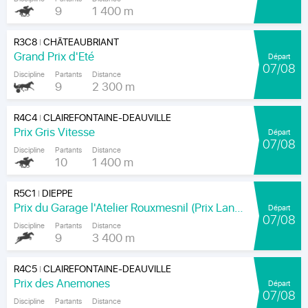
9
1 400 m
R3C8
CHÂTEAUBRIANT
|
Grand Prix d'Eté
Départ
07/08
Discipline
Partants
Distance
9
2 300 m
R4C4
CLAIREFONTAINE-DEAUVILLE
|
Prix Gris Vitesse
Départ
07/08
Discipline
Partants
Distance
10
1 400 m
R5C1
DIEPPE
|
Prix du Garage l'Atelier Rouxmesnil (Prix Lands End)
Départ
07/08
Discipline
Partants
Distance
9
3 400 m
R4C5
CLAIREFONTAINE-DEAUVILLE
|
Prix des Anemones
Départ
07/08
Discipline
Partants
Distance