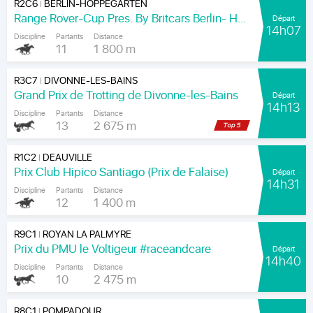
R2C6
BERLIN-HOPPEGARTEN
|
Range Rover-Cup Pres. By Britcars Berlin- Hoppegartener Stutenp.
Départ
14h07
Discipline
Partants
Distance
11
1 800 m
R3C7
DIVONNE-LES-BAINS
|
Grand Prix de Trotting de Divonne-les-Bains
Départ
14h13
Discipline
Partants
Distance
13
2 675 m
R1C2
DEAUVILLE
|
Prix Club Hipico Santiago (Prix de Falaise)
Départ
14h31
Discipline
Partants
Distance
12
1 400 m
R9C1
ROYAN LA PALMYRE
|
Prix du PMU le Voltigeur #raceandcare
Départ
14h40
Discipline
Partants
Distance
10
2 475 m
R8C1
POMPADOUR
|