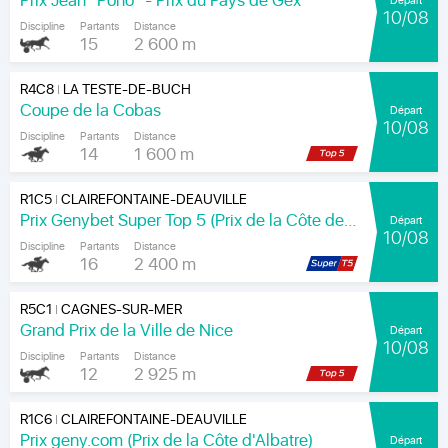
Prix Jean "Pono" - Prix du Pays de Gex
Départ
10/08
Discipline
Partants
Distance
15
2 600 m
R4C8
LA TESTE-DE-BUCH
|
Coupe de la Cobas
Départ
10/08
Discipline
Partants
Distance
14
1 600 m
R1C5
CLAIREFONTAINE-DEAUVILLE
|
Prix Genybet Super Top 5 (Prix de la Côte de Nacre)
Départ
10/08
Discipline
Partants
Distance
16
2 400 m
R5C1
CAGNES-SUR-MER
|
Grand Prix de la Ville de Nice
Départ
10/08
Discipline
Partants
Distance
12
2 925 m
R1C6
CLAIREFONTAINE-DEAUVILLE
|
Prix geny.com (Prix de la Côte d'Albatre)
Départ