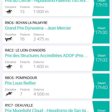
Prix du Cercle - Hipodromo Palermo 150 Aniversario
Départ
17h15
Discipline
Partants
Distance
13
1 000 m
R9C6
ROYAN LA PALMYRE
|
Grand Prix Dynavena - Jean Mercier
Départ
17h30
Discipline
Partants
Distance
16
2 475 m
R4C2
LE LION-D'ANGERS
|
Prix des Structures Accreditées ADDP (Prix Léon Carabin)
Départ
17h32
Discipline
Partants
Distance
6
1 400 m
R8C6
POMPADOUR
|
Prix Louis Reillier
Départ
17h40
Discipline
Partants
Distance
7
4 500 m
R1C7
DEAUVILLE
|
Prix Moonlight Cloud - Hipodromo de San Isidro
Départ