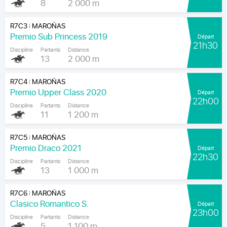
8
2 000 m
R7C3
MAROÑAS
|
Premio Sub Princess 2019
Départ
21h30
Discipline
Partants
Distance
13
2 000 m
R7C4
MAROÑAS
|
Premio Upper Class 2020
Départ
22h00
Discipline
Partants
Distance
11
1 200 m
R7C5
MAROÑAS
|
Premio Draco 2021
Départ
22h30
Discipline
Partants
Distance
13
1 000 m
R7C6
MAROÑAS
|
Clasico Romantico S.
Départ
23h00
Discipline
Partants
Distance
5
1 100 m