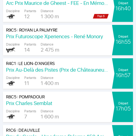
Arc Prix Maurice de Gheest - FEE - En Mémoire de Louis Romanet
Départ
16h40
Discipline
Partants
Distance
12
1 300 m
R9C5
ROYAN LA PALMYRE
|
Prix Futuroscope Xperiences - René Monory
Départ
16h55
Discipline
Partants
Distance
14
2 475 m
R4C1
LE LION-D'ANGERS
|
Prix Au-Delà des Pistes (Prix de Châteauneuf-sur-Sarthe)
Départ
16h57
Discipline
Partants
Distance
11
1 400 m
R8C5
POMPADOUR
|
Prix Charles Semblat
Départ
17h05
Discipline
Partants
Distance
7
1 600 m
R1C6
DEAUVILLE
|