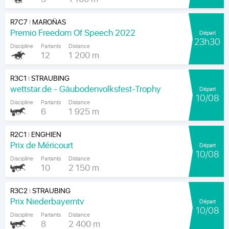
R7C7
MAROÑAS
|
Premio Freedom Of Speech 2022
Départ
23h30
Discipline
Partants
Distance
12
1 200 m
R3C1
STRAUBING
|
wettstar.de - Gäubodenvolksfest-Trophy
Départ
10/08
Discipline
Partants
Distance
6
1 925 m
R2C1
ENGHIEN
|
Prix de Méricourt
Départ
10/08
Discipline
Partants
Distance
10
2 150 m
R3C2
STRAUBING
|
Prix Niederbayerntv
Départ
10/08
Discipline
Partants
Distance
8
2 400 m