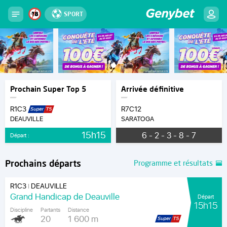
SPORT
Prochain Super Top 5
Arrivée définitive
R1C3
R7C12
DEAUVILLE
SARATOGA
15h15
6 - 2 - 3 - 8 - 7
Départ :
Prochains départs
Programme et résultats
R1C3
DEAUVILLE
|
Grand Handicap de Deauville
Départ
15h15
Discipline
Partants
Distance
20
1 600 m