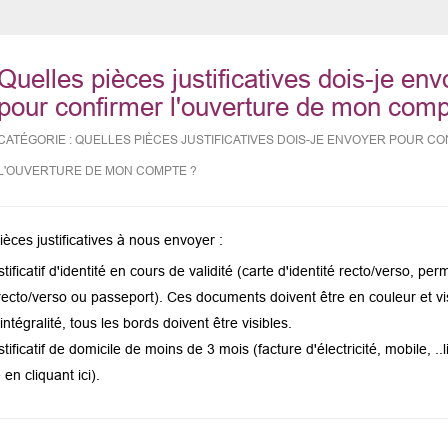
la
ba
de
Quelles pièces justificatives dois-je env
re
pour confirmer l'ouverture de mon comp
de
QUELLES PIÈCES JUSTIFICATIVES DOIS-JE ENVOYER POUR C
su
L'OUVERTURE DE MON COMPTE ?
s'a
au
po
pièces justificatives à nous envoyer :
fac
stificatif d'identité en cours de validité (carte d'identité recto/verso, per
la
recto/verso ou passeport). Ces documents doivent être en couleur et vi
sél
intégralité, tous les bords doivent être visibles.
stificatif de domicile de moins de 3 mois (facture d'électricité, mobile, ..l
 en cliquant ici).