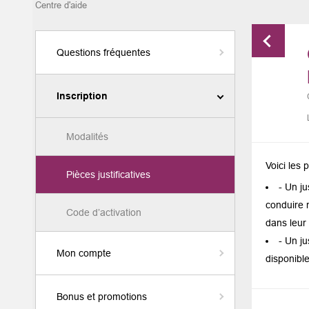
Centre d'aide
la
question.
Questions fréquentes
Appuyez
Inscription
pour
afficher
Modalités
les
sous-
Voici les 
Pièces justificatives
catégories
- Un ju
conduire 
Code d’activation
dans leur 
Appuyez
- Un ju
Mon compte
pour
disponible
afficher
Appuyez
Bonus et promotions
les
pour