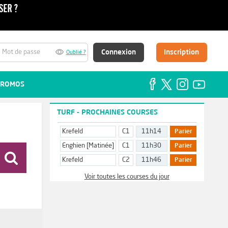
Connexion
Inscription
Oublié ?
ROMOS
TURF - PROCHAINES COURSES
Krefeld
C1
11h14
Parier
Enghien [Matinée]
C1
11h30
Parier
rsque
Krefeld
C2
11h46
Parier
n
sit
Voir toutes les courses du jour
s
leurs
ns