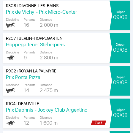
R3C8
DIVONNE-LES-BAINS
|
Prix de Vichy - Prix Micro-Center
Départ
09/08
Discipline
Partants
Distance
16
2 000 m
R2C7
BERLIN-HOPPEGARTEN
|
Hoppegartener Steherpreis
Départ
09/08
Discipline
Partants
Distance
9
2 800 m
R9C2
ROYAN LA PALMYRE
|
Prix Ponta Pizza
Départ
09/08
Discipline
Partants
Distance
14
2 475 m
R1C4
DEAUVILLE
|
Prix Daphnis - Jockey Club Argentino
Départ
09/08
Discipline
Partants
Distance
12
1 600 m