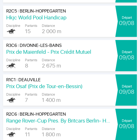
R2C5
BERLIN-HOPPEGARTEN
|
Hkjc World Pool Handicap
Départ
09/08
Discipline
Partants
Distance
15
2 000 m
R3C6
DIVONNE-LES-BAINS
|
Prix de Maienfeld - Prix Crédit Mutuel
Départ
09/08
Discipline
Partants
Distance
8
2 675 m
R1C1
DEAUVILLE
|
Prix Osaf (Prix de Tour-en-Bessin)
Départ
09/08
Discipline
Partants
Distance
7
1 400 m
R2C6
BERLIN-HOPPEGARTEN
|
Range Rover-Cup Pres. By Britcars Berlin- Hoppegartener Stutenp.
Départ
09/08
Discipline
Partants
Distance
11
1 800 m