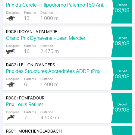
Prix du Cercle - Hipodromo Palermo 150 Aniversario
Départ
09/08
Discipline
Partants
Distance
13
1 000 m
R9C6
ROYAN LA PALMYRE
|
Grand Prix Dynavena - Jean Mercier
Départ
09/08
Discipline
Partants
Distance
16
2 475 m
R4C2
LE LION-D'ANGERS
|
Prix des Structures Accreditées ADDP (Prix Léon Carabin)
Départ
09/08
Discipline
Partants
Distance
6
1 400 m
R8C6
POMPADOUR
|
Prix Louis Reillier
Départ
09/08
Discipline
Partants
Distance
7
4 500 m
R6C1
MÖNCHENGLADBACH
|