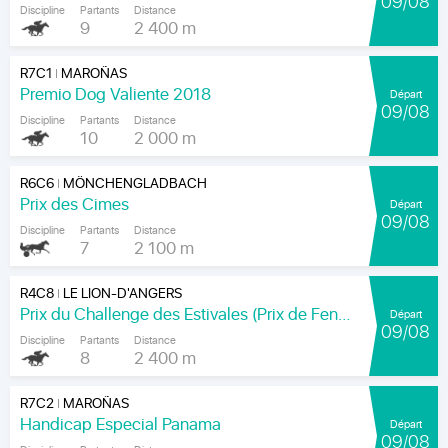
09/08
Discipline
Partants
Distance
9
2 400 m
R7C1
MAROÑAS
|
Premio Dog Valiente 2018
Départ
09/08
Discipline
Partants
Distance
10
2 000 m
R6C6
MÖNCHENGLADBACH
|
Prix des Cimes
Départ
09/08
Discipline
Partants
Distance
7
2 100 m
R4C8
LE LION-D'ANGERS
|
Prix du Challenge des Estivales (Prix de Feneu)
Départ
09/08
Discipline
Partants
Distance
8
2 400 m
R7C2
MAROÑAS
|
Handicap Especial Panama
Départ
09/08