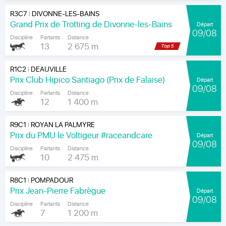
R3C7
DIVONNE-LES-BAINS
|
Grand Prix de Trotting de Divonne-les-Bains
Départ
09/08
Discipline
Partants
Distance
13
2 675 m
R1C2
DEAUVILLE
|
Prix Club Hipico Santiago (Prix de Falaise)
Départ
09/08
Discipline
Partants
Distance
12
1 400 m
R9C1
ROYAN LA PALMYRE
|
Prix du PMU le Voltigeur #raceandcare
Départ
09/08
Discipline
Partants
Distance
10
2 475 m
R8C1
POMPADOUR
|
Prix Jean-Pierre Fabrègue
Départ
09/08
Discipline
Partants
Distance
7
1 200 m