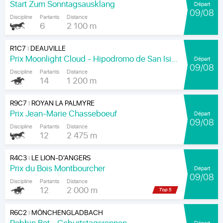
Start Zum Sonntagsausklang
Départ
09/08
Discipline
Partants
Distance
6
2 100 m
R1C7
DEAUVILLE
|
Prix Moonlight Cloud - Hipodromo de San Isidro
Départ
09/08
Discipline
Partants
Distance
14
1 200 m
R9C7
ROYAN LA PALMYRE
|
Prix Jean-Marie Chasseboeuf
Départ
09/08
Discipline
Partants
Distance
12
2 475 m
R4C3
LE LION-D'ANGERS
|
Prix du Bois Montbourcher
Départ
09/08
Discipline
Partants
Distance
12
2 000 m
R6C2
MÖNCHENGLADBACH
|