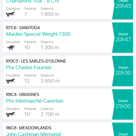
Champions Trial - 8 Cnt
Départ
20h45
Discipline
Partants
Distance
7
1 950 m
R7C6
SARATOGA
|
Maiden Special Weight 1300
Départ
20h47
Discipline
Partants
Distance
10
1 300 m
R10C5
LES SABLES-D'OLONNE
|
Prix Charles Fournier
Départ
20h50
Discipline
Partants
Distance
12
2 650 m
R9C4
GRAIGNES
|
Prix Intermarché Carentan
Départ
21h00
Discipline
Partants
Distance
10
2 700 m
R6C8
MEADOWLANDS
|
John Cashman Memorial
Départ