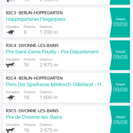
R2C3
BERLIN-HOPPEGARTEN
|
Hoppegartener Fliegerpreis
Départ
09/08
Discipline
Partants
Distance
8
1 200 m
R3C4
DIVONNE-LES-BAINS
|
Prix Saint-Genis Pouilly - Prix Département Ain
Départ
09/08
Discipline
Partants
Distance
16
2 675 m
R2C4
BERLIN-HOPPEGARTEN
|
Preis Der Sparkasse Märkisch-Oderland - Hkjc World Pool Trophy
Départ
09/08
Discipline
Partants
Distance
14
1 600 m
R3C5
DIVONNE-LES-BAINS
|
Prix de Divonne-les-Bains
Départ
09/08
Discipline
Partants
Distance
16
2 675 m