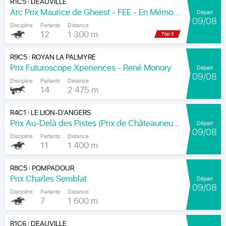
R1C5
DEAUVILLE
|
Arc Prix Maurice de Gheest - FEE - En Mémoire de Louis Romanet
Départ
09/08
Discipline
Partants
Distance
12
1 300 m
R9C5
ROYAN LA PALMYRE
|
Prix Futuroscope Xperiences - René Monory
Départ
09/08
Discipline
Partants
Distance
14
2 475 m
R4C1
LE LION-D'ANGERS
|
Prix Au-Delà des Pistes (Prix de Châteauneuf-sur-Sarthe)
Départ
09/08
Discipline
Partants
Distance
11
1 400 m
R8C5
POMPADOUR
|
Prix Charles Semblat
Départ
09/08
Discipline
Partants
Distance
7
1 600 m
R1C6
DEAUVILLE
|