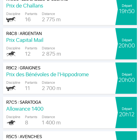
Prix de Challans
Départ
19h50
Discipline
Partants
Distance
16
2 775 m
R4C8
ARGENTAN
|
Prix Capital Mail
Départ
20h00
Discipline
Partants
Distance
12
2 875 m
R9C2
GRAIGNES
|
Prix des Bénévoles de l'Hippodrome
Départ
20h00
Discipline
Partants
Distance
11
2 700 m
R7C5
SARATOGA
|
Allowance 1400
Départ
20h12
Discipline
Partants
Distance
8
1 400 m
R5C5
AVENCHES
|