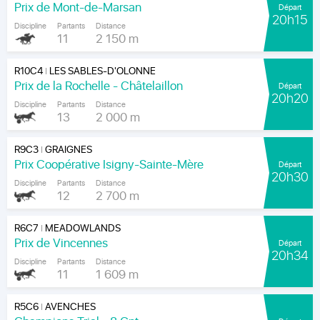
Prix de Mont-de-Marsan
Départ
20h15
Discipline
Partants
Distance
11
2 150 m
R10C4
LES SABLES-D'OLONNE
|
Prix de la Rochelle - Châtelaillon
Départ
20h20
Discipline
Partants
Distance
13
2 000 m
R9C3
GRAIGNES
|
Prix Coopérative Isigny-Sainte-Mère
Départ
20h30
Discipline
Partants
Distance
12
2 700 m
R6C7
MEADOWLANDS
|
Prix de Vincennes
Départ
20h34
Discipline
Partants
Distance
11
1 609 m
R5C6
AVENCHES
|