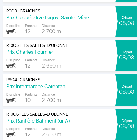
R9C3
GRAIGNES
|
Prix Coopérative Isigny-Sainte-Mère
Départ
08/08
Discipline
Partants
Distance
12
2 700 m
R10C5
LES SABLES-D'OLONNE
|
Prix Charles Fournier
Départ
08/08
Discipline
Partants
Distance
12
2 650 m
R9C4
GRAIGNES
|
Prix Intermarché Carentan
Départ
08/08
Discipline
Partants
Distance
10
2 700 m
R10C6
LES SABLES-D'OLONNE
|
Prix Rantière Batiment (gr A)
Départ
08/08
Discipline
Partants
Distance
12
2 650 m