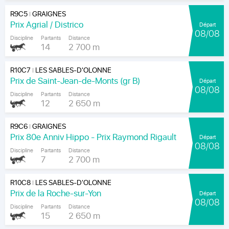
R9C5
GRAIGNES
|
Prix Agrial / Districo
Départ
08/08
Discipline
Partants
Distance
14
2 700 m
R10C7
LES SABLES-D'OLONNE
|
Prix de Saint-Jean-de-Monts (gr B)
Départ
08/08
Discipline
Partants
Distance
12
2 650 m
R9C6
GRAIGNES
|
Prix 80e Anniv Hippo - Prix Raymond Rigault
Départ
08/08
Discipline
Partants
Distance
7
2 700 m
R10C8
LES SABLES-D'OLONNE
|
Prix de la Roche-sur-Yon
Départ
08/08
Discipline
Partants
Distance
15
2 650 m