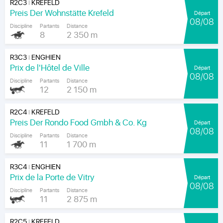
R2C3
KREFELD
|
Preis Der Wohnstätte Krefeld
Départ
08/08
Discipline
Partants
Distance
8
2 350 m
R3C3
ENGHIEN
|
Prix de l'Hôtel de Ville
Départ
08/08
Discipline
Partants
Distance
12
2 150 m
R2C4
KREFELD
|
Preis Der Rondo Food Gmbh & Co. Kg
Départ
08/08
Discipline
Partants
Distance
11
1 700 m
R3C4
ENGHIEN
|
Prix de la Porte de Vitry
Départ
08/08
Discipline
Partants
Distance
11
2 875 m
R2C5
KREFELD
|