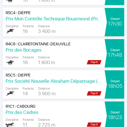
16
1 800 m
R5C4
DIEPPE
|
Prix Mon Contrôle Technique Rouxmesnil (Prix Jean de la Rochefoucauld)
Départ
17h30
Discipline
Partants
Distance
16
3 400 m
R4C8
CLAIREFONTAINE-DEAUVILLE
|
Prix des Bocages
Départ
17h48
Discipline
Partants
Distance
16
1 800 m
R5C5
DIEPPE
|
Prix Société Nouvelle Abraham Dépannage (Prix Arenice)
Départ
18h05
Discipline
Partants
Distance
14
3 900 m
R1C1
CABOURG
|
Prix des Cèdres
Départ
18h23
Discipline
Partants
Distance
11
2 725 m