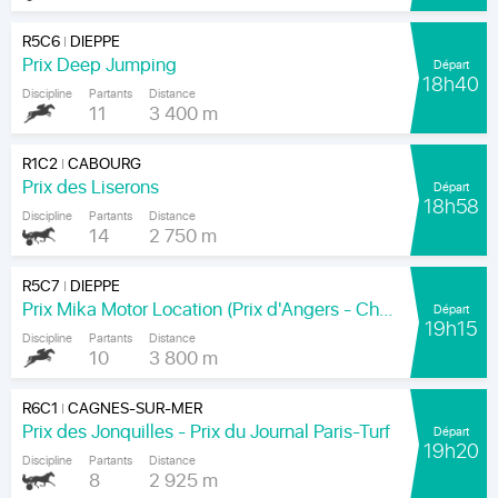
R5C6
DIEPPE
|
Prix Deep Jumping
Départ
18h40
Discipline
Partants
Distance
11
3 400 m
R1C2
CABOURG
|
Prix des Liserons
Départ
18h58
Discipline
Partants
Distance
14
2 750 m
R5C7
DIEPPE
|
Prix Mika Motor Location (Prix d'Angers - Chamionnat Paris-Turf des Apprentis-Jeunes-Jockeys)
Départ
19h15
Discipline
Partants
Distance
10
3 800 m
R6C1
CAGNES-SUR-MER
|
Prix des Jonquilles - Prix du Journal Paris-Turf
Départ
19h20
Discipline
Partants
Distance
8
2 925 m