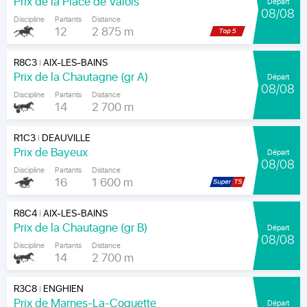
Prix de la Place de Valois
Départ
08/08
Discipline
Partants
Distance
12
2 875 m
R8C3
AIX-LES-BAINS
|
Prix de la Chautagne (gr A)
Départ
08/08
Discipline
Partants
Distance
14
2 700 m
R1C3
DEAUVILLE
|
Prix de Bayeux
Départ
08/08
Discipline
Partants
Distance
16
1 600 m
R8C4
AIX-LES-BAINS
|
Prix de la Chautagne (gr B)
Départ
08/08
Discipline
Partants
Distance
14
2 700 m
R3C8
ENGHIEN
|
Prix de Marnes-La-Coquette
Départ