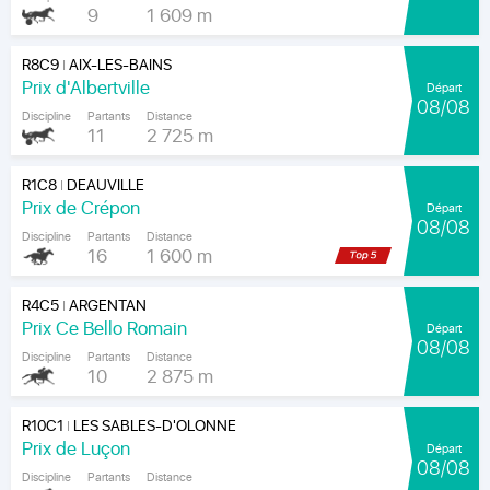
9
1 609 m
R8C9
AIX-LES-BAINS
|
Prix d'Albertville
Départ
08/08
Discipline
Partants
Distance
11
2 725 m
R1C8
DEAUVILLE
|
Prix de Crépon
Départ
08/08
Discipline
Partants
Distance
16
1 600 m
R4C5
ARGENTAN
|
Prix Ce Bello Romain
Départ
08/08
Discipline
Partants
Distance
10
2 875 m
R10C1
LES SABLES-D'OLONNE
|
Prix de Luçon
Départ
08/08
Discipline
Partants
Distance