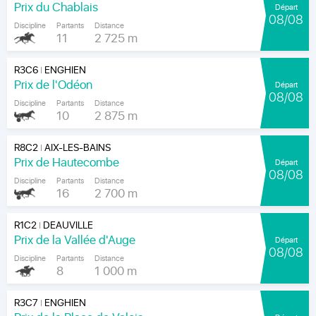
Prix du Chablais
Départ
08/08
Discipline
Partants
Distance
11
2 725 m
R3C6
ENGHIEN
|
Prix de l'Odéon
Départ
08/08
Discipline
Partants
Distance
10
2 875 m
R8C2
AIX-LES-BAINS
|
Prix de Hautecombe
Départ
08/08
Discipline
Partants
Distance
16
2 700 m
R1C2
DEAUVILLE
|
Prix de la Vallée d'Auge
Départ
08/08
Discipline
Partants
Distance
8
1 000 m
R3C7
ENGHIEN
|