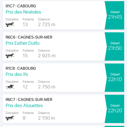
R1C7
CABOURG
|
Prix des Nivéoles
Départ
21h45
Discipline
Partants
Distance
13
2 725 m
R6C6
CAGNES-SUR-MER
|
Prix Esther Duflo
Départ
21h50
Discipline
Partants
Distance
15
2 925 m
R1C8
CABOURG
|
Prix des Ifs
Départ
22h10
Discipline
Partants
Distance
12
2 750 m
R6C7
CAGNES-SUR-MER
|
Prix des Alouettes
Départ
22h20
Discipline
Partants
Distance
8
2 150 m