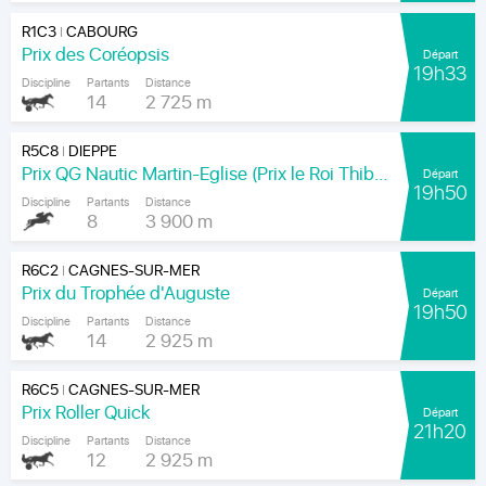
R1C3
CABOURG
|
Prix des Coréopsis
Départ
19h33
Discipline
Partants
Distance
14
2 725 m
R5C8
DIEPPE
|
Prix QG Nautic Martin-Eglise (Prix le Roi Thibault)
Départ
19h50
Discipline
Partants
Distance
8
3 900 m
R6C2
CAGNES-SUR-MER
|
Prix du Trophée d'Auguste
Départ
19h50
Discipline
Partants
Distance
14
2 925 m
R6C5
CAGNES-SUR-MER
|
Prix Roller Quick
Départ
21h20
Discipline
Partants
Distance
12
2 925 m