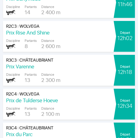
11h46
Discipline
Partants
Distance
14
2 400 m
R2C3
WOLVEGA
|
Prix Rise And Shine
Départ
12h02
Discipline
Partants
Distance
8
2 600 m
R3C3
CHÂTEAUBRIANT
|
Prix Varenne
Départ
12h18
Discipline
Partants
Distance
13
2 300 m
R2C4
WOLVEGA
|
Prix de Tulderse Hoeve
Départ
12h34
Discipline
Partants
Distance
13
2 100 m
R3C4
CHÂTEAUBRIANT
|
Prix du Parc
Départ