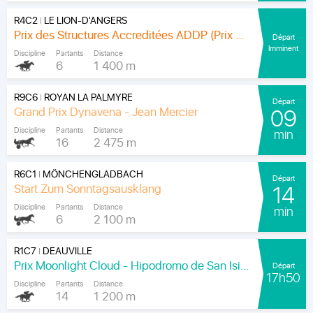
R4C2
LE LION-D'ANGERS
|
Prix des Structures Accreditées ADDP (Prix Léon Carabin)
Départ
Imminent
Discipline
Partants
Distance
6
1 400 m
R9C6
ROYAN LA PALMYRE
|
Départ
Grand Prix Dynavena - Jean Mercier
09
Discipline
Partants
Distance
min
16
2 475 m
R6C1
MÖNCHENGLADBACH
|
Départ
Start Zum Sonntagsausklang
14
Discipline
Partants
Distance
min
6
2 100 m
R1C7
DEAUVILLE
|
Prix Moonlight Cloud - Hipodromo de San Isidro
Départ
17h50
Discipline
Partants
Distance
14
1 200 m