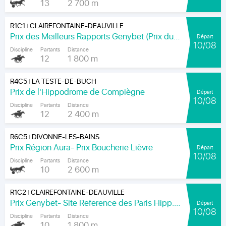
13
2 700 m
R1C1
CLAIREFONTAINE-DEAUVILLE
|
Prix des Meilleurs Rapports Genybet (Prix du Haut-Bois)
Départ
10/08
Discipline
Partants
Distance
12
1 800 m
R4C5
LA TESTE-DE-BUCH
|
Prix de l'Hippodrome de Compiègne
Départ
10/08
Discipline
Partants
Distance
12
2 400 m
R6C5
DIVONNE-LES-BAINS
|
Prix Région Aura- Prix Boucherie Lièvre
Départ
10/08
Discipline
Partants
Distance
10
2 600 m
R1C2
CLAIREFONTAINE-DEAUVILLE
|
Prix Genybet- Site Reference des Paris Hipp.(px du Domaine du H. Bois)
Départ
10/08
Discipline
Partants
Distance
10
1 800 m