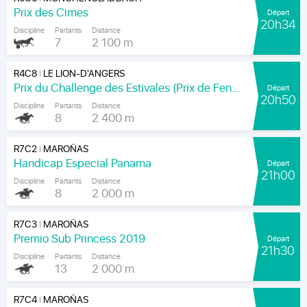
Prix des Cimes
Départ
20h34
Discipline
Partants
Distance
7
2 100 m
R4C8
LE LION-D'ANGERS
|
Prix du Challenge des Estivales (Prix de Feneu)
Départ
20h50
Discipline
Partants
Distance
8
2 400 m
R7C2
MAROÑAS
|
Handicap Especial Panama
Départ
21h00
Discipline
Partants
Distance
8
2 000 m
R7C3
MAROÑAS
|
Premio Sub Princess 2019
Départ
21h30
Discipline
Partants
Distance
13
2 000 m
R7C4
MAROÑAS
|