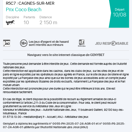
R5C7
CAGNES-SUR-MER
|
Prix Coco Beach
Départ
10/08
Discipline
Partants
Distance
10
2 150 m
Naviguez vers le site internet classique de GENYBET
Toute personne peut demander à être interdite de jeux. Cette demande est formée auprès de l'Autorité
nationale des jeux.
Cette interdiction est applicable dans les casinos, dans les clubs de jeux, sur les sites de jeux et de
paris en ligne exploités par les opérateurs de jeux agréés en France, sur le site de jeux de loterie en ligne
exploité par La Française des jeux ainsi que sur les bornes de jeux accessibles avec un compte joueur
exploitées par les opérateurs titulaires de droits exclusifs, notamment La Française des jeux et le Pari
mutuel urbain.
Cette interdiction est prononcée pour une durée qui ne peut être inférieure à trois ans. Elle est
renouvelable tacitement.
En cas de litige, le client dispose de la possibilité de recourir au règlement amiable de celui-ci
conformément à l’article L211-3 du Code de la consommation. Pour cela, le client peut recourir
gratuitement au service du Médiateur des Jeux en Ligne :
Monsieur le Médiateur des jeux - Autorité Nationale des Jeux, 11 boulevard Gallieni, 92130 Issy-les-
Moulineaux, France
01.57.13.13.00 - mediation@anj.fr -
Accueil | ANJ - Médiateur des jeux
Genybet a obtenu les agréments n° 0055-PH-2025-07-24-AGR-01 et n° 0055-PS-2025-
07-24-AGR-01 délivrés par l'Autorité Nationale des Jeux (ANJ)