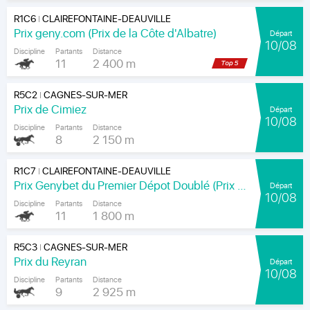
R1C6
CLAIREFONTAINE-DEAUVILLE
|
Prix geny.com (Prix de la Côte d'Albatre)
Départ
10/08
Discipline
Partants
Distance
11
2 400 m
R5C2
CAGNES-SUR-MER
|
Prix de Cimiez
Départ
10/08
Discipline
Partants
Distance
8
2 150 m
R1C7
CLAIREFONTAINE-DEAUVILLE
|
Prix Genybet du Premier Dépot Doublé (Prix The Wonder)
Départ
10/08
Discipline
Partants
Distance
11
1 800 m
R5C3
CAGNES-SUR-MER
|
Prix du Reyran
Départ
10/08
Discipline
Partants
Distance
9
2 925 m