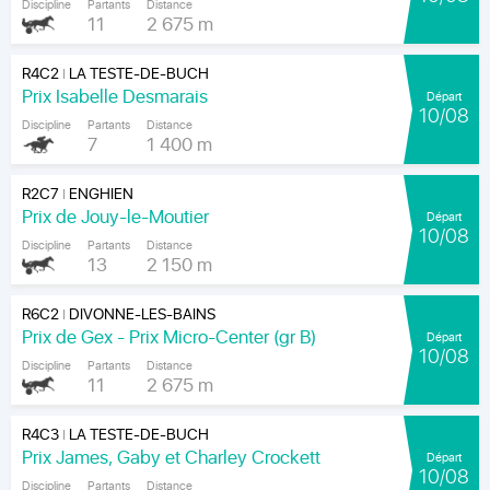
Discipline
Partants
Distance
11
2 675 m
R4C2
LA TESTE-DE-BUCH
|
Prix Isabelle Desmarais
Départ
10/08
Discipline
Partants
Distance
7
1 400 m
R2C7
ENGHIEN
|
Prix de Jouy-le-Moutier
Départ
10/08
Discipline
Partants
Distance
13
2 150 m
R6C2
DIVONNE-LES-BAINS
|
Prix de Gex - Prix Micro-Center (gr B)
Départ
10/08
Discipline
Partants
Distance
11
2 675 m
R4C3
LA TESTE-DE-BUCH
|
Prix James, Gaby et Charley Crockett
Départ
10/08
Discipline
Partants
Distance