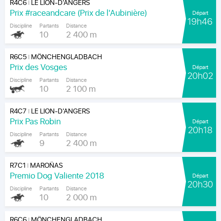
R4C6
LE LION-D'ANGERS
|
Prix #raceandcare (Prix de l'Aubinière)
Départ
19h46
Discipline
Partants
Distance
10
2 400 m
R6C5
MÖNCHENGLADBACH
|
Prix des Vosges
Départ
20h02
Discipline
Partants
Distance
10
2 100 m
R4C7
LE LION-D'ANGERS
|
Prix Pas Robin
Départ
20h18
Discipline
Partants
Distance
9
2 400 m
R7C1
MAROÑAS
|
Premio Dog Valiente 2018
Départ
20h30
Discipline
Partants
Distance
10
2 000 m
R6C6
MÖNCHENGLADBACH
|