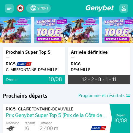
SPORT
Prochain Super Top 5
Arrivée définitive
R1C5
R1C6
CLAIREFONTAINE-DEAUVILLE
DEAUVILLE
10/08
12 - 2 - 8 - 1 - 11
Départ :
Prochains départs
Programme et résultats
R1C5
CLAIREFONTAINE-DEAUVILLE
|
Prix Genybet Super Top 5 (Prix de la Côte de Nacre)
Départ
10/08
Discipline
Partants
Distance
16
2 400 m