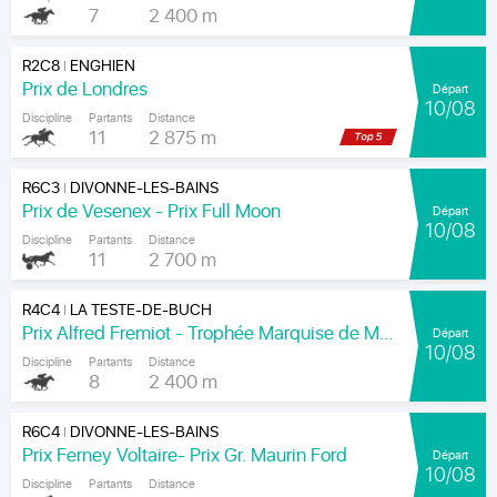
7
2 400 m
R2C8
ENGHIEN
|
Prix de Londres
Départ
10/08
Discipline
Partants
Distance
11
2 875 m
R6C3
DIVONNE-LES-BAINS
|
Prix de Vesenex - Prix Full Moon
Départ
10/08
Discipline
Partants
Distance
11
2 700 m
R4C4
LA TESTE-DE-BUCH
|
Prix Alfred Fremiot - Trophée Marquise de Moratalla
Départ
10/08
Discipline
Partants
Distance
8
2 400 m
R6C4
DIVONNE-LES-BAINS
|
Prix Ferney Voltaire- Prix Gr. Maurin Ford
Départ
10/08
Discipline
Partants
Distance