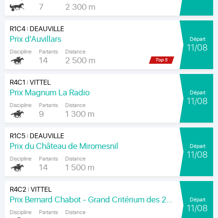
7
2 300 m
R1C4
DEAUVILLE
|
Prix d'Auvillars
Départ
11/08
Discipline
Partants
Distance
14
2 500 m
R4C1
VITTEL
|
Prix Magnum La Radio
Départ
11/08
Discipline
Partants
Distance
9
1 300 m
R1C5
DEAUVILLE
|
Prix du Château de Miromesnil
Départ
11/08
Discipline
Partants
Distance
14
1 500 m
R4C2
VITTEL
|
Prix Bernard Chabot - Grand Critérium des 2 Ans de Vittel
Départ
11/08
Discipline
Partants
Distance