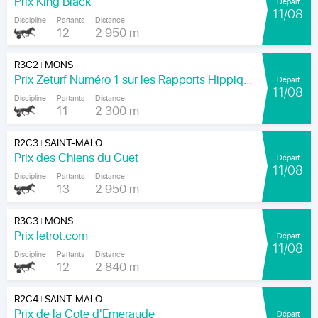
Prix King Black
Départ
11/08
Discipline
Partants
Distance
12
2 950 m
R3C2
MONS
|
Prix Zeturf Numéro 1 sur les Rapports Hippiques
Départ
11/08
Discipline
Partants
Distance
11
2 300 m
R2C3
SAINT-MALO
|
Prix des Chiens du Guet
Départ
11/08
Discipline
Partants
Distance
13
2 950 m
R3C3
MONS
|
Prix letrot.com
Départ
11/08
Discipline
Partants
Distance
12
2 840 m
R2C4
SAINT-MALO
|
Prix de la Cote d'Emeraude
Départ