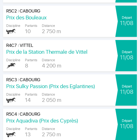
R5C2
CABOURG
|
Prix des Bouleaux
Départ
11/08
Discipline
Partants
Distance
10
2 750 m
R4C7
VITTEL
|
Prix de la Station Thermale de Vittel
Départ
11/08
Discipline
Partants
Distance
8
4 200 m
R5C3
CABOURG
|
Prix Sulky Passion (Prix des Eglantines)
Départ
11/08
Discipline
Partants
Distance
14
2 050 m
R5C4
CABOURG
|
Prix Aquadiva (Prix des Cyprès)
Départ
11/08
Discipline
Partants
Distance
13
2 750 m