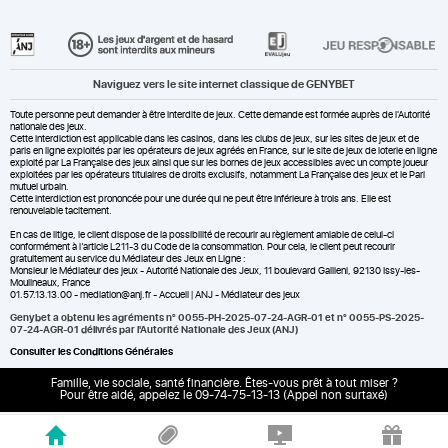
Naviguez vers le site internet classique de GENYBET
Toute personne peut demander à être interdite de jeux. Cette demande est formée auprès de l'Autorité
nationale des jeux.
Cette interdiction est applicable dans les casinos, dans les clubs de jeux, sur les sites de jeux et de
paris en ligne exploités par les opérateurs de jeux agréés en France, sur le site de jeux de loterie en ligne
exploité par La Française des jeux ainsi que sur les bornes de jeux accessibles avec un compte joueur
exploitées par les opérateurs titulaires de droits exclusifs, notamment La Française des jeux et le Pari
mutuel urbain.
Cette interdiction est prononcée pour une durée qui ne peut être inférieure à trois ans. Elle est
renouvelable tacitement.
En cas de litige, le client dispose de la possibilité de recourir au règlement amiable de celui-ci
conformément à l’article L211-3 du Code de la consommation. Pour cela, le client peut recourir
gratuitement au service du Médiateur des Jeux en Ligne :
Monsieur le Médiateur des jeux - Autorité Nationale des Jeux, 11 boulevard Gallieni, 92130 Issy-les-
Moulineaux, France
01.57.13.13.00 - mediation@anj.fr -
Accueil | ANJ - Médiateur des jeux
Genybet a obtenu les agréments n° 0055-PH-2025-07-24-AGR-01 et n° 0055-PS-2025-
07-24-AGR-01 délivrés par l'Autorité Nationale des Jeux (ANJ)
Consulter les Conditions Générales
Famille, vie sociale, santé financière. Êtes-vous prêt à tout miser ?
Pour être aidé, appelez le 09-74-75-13-13 (Appel non surtaxé)