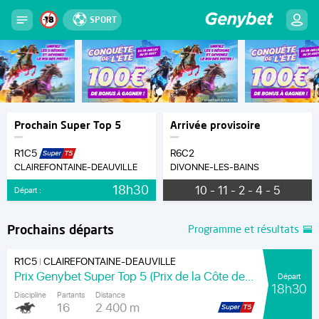
SPORT
Prochain Super Top 5
Arrivée provisoire
R1C5
R6C2
CLAIREFONTAINE-DEAUVILLE
DIVONNE-LES-BAINS
18h30
10 - 11 - 2 - 4 - 5
Départ :
Prochains départs
Programme et résultats
R1C5
CLAIREFONTAINE-DEAUVILLE
|
Prix Genybet Super Top 5 (Prix de la Côte de Nacre)
Départ
18h30
Discipline
Partants
Distance
16
2 400 m