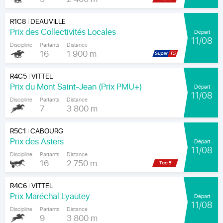
R1C8
DEAUVILLE
|
Prix des Collectivités Locales
Départ
11/08
Discipline
Partants
Distance
16
1 900 m
R4C5
VITTEL
|
Prix du Mont Saint-Jean (Prix PMU+)
Départ
11/08
Discipline
Partants
Distance
7
3 800 m
R5C1
CABOURG
|
Prix des Asters
Départ
11/08
Discipline
Partants
Distance
16
2 750 m
R4C6
VITTEL
|
Prix Maréchal Lyautey
Départ
11/08
Discipline
Partants
Distance
9
3 800 m