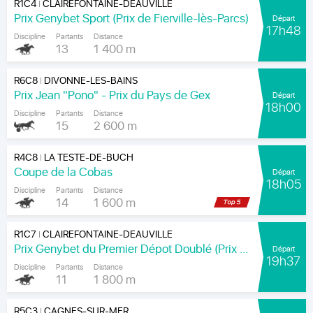
R1C4
CLAIREFONTAINE-DEAUVILLE
|
Prix Genybet Sport (Prix de Fierville-lès-Parcs)
Départ
17h48
Discipline
Partants
Distance
13
1 400 m
R6C8
DIVONNE-LES-BAINS
|
Prix Jean "Pono" - Prix du Pays de Gex
Départ
18h00
Discipline
Partants
Distance
15
2 600 m
R4C8
LA TESTE-DE-BUCH
|
Coupe de la Cobas
Départ
18h05
Discipline
Partants
Distance
14
1 600 m
R1C7
CLAIREFONTAINE-DEAUVILLE
|
Prix Genybet du Premier Dépot Doublé (Prix The Wonder)
Départ
19h37
Discipline
Partants
Distance
11
1 800 m
R5C3
CAGNES-SUR-MER
|