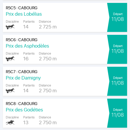
R5C5
CABOURG
|
Prix des Lobélias
Départ
11/08
Discipline
Partants
Distance
14
2 725 m
R5C6
CABOURG
|
Prix des Asphodèles
Départ
11/08
Discipline
Partants
Distance
16
2 750 m
R5C7
CABOURG
|
Prix de Damigny
Départ
11/08
Discipline
Partants
Distance
14
2 750 m
R5C8
CABOURG
|
Prix des Godéties
Départ
11/08
Discipline
Partants
Distance
13
2 750 m