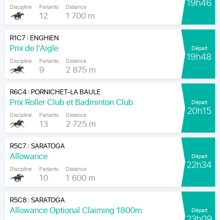
19h46
Discipline
Partants
Distance
12
1 700 m
R1C7
ENGHIEN
|
Prix de l'Aigle
Départ
19h48
Discipline
Partants
Distance
9
2 875 m
R6C4
PORNICHET-LA BAULE
|
Prix Roller Club et Badminton Club
Départ
20h15
Discipline
Partants
Distance
13
2 725 m
R5C7
SARATOGA
|
Allowance
Départ
22h34
Discipline
Partants
Distance
10
1 600 m
R5C8
SARATOGA
|
Allowance Optional Claiming 1800m
Départ
23h09