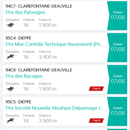
R4C7
CLAIREFONTAINE-DEAUVILLE
|
Prix des Paturages
Départ
07/08
Discipline
Partants
Distance
16
1 800 m
R5C4
DIEPPE
|
Prix Mon Contrôle Technique Rouxmesnil (Prix Jean de la Rochefoucauld)
Départ
07/08
Discipline
Partants
Distance
16
3 400 m
R4C8
CLAIREFONTAINE-DEAUVILLE
|
Prix des Bocages
Départ
07/08
Discipline
Partants
Distance
16
1 800 m
R5C5
DIEPPE
|
Prix Société Nouvelle Abraham Dépannage (Prix Arenice)
Départ
07/08
Discipline
Partants
Distance
14
3 900 m