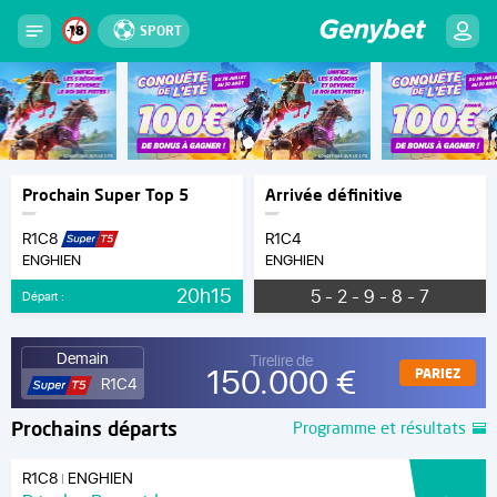
SPORT
Prochain Super Top 5
Arrivée définitive
R1C8
R1C4
ENGHIEN
ENGHIEN
20h15
5 - 2 - 9 - 8 - 7
Départ :
Demain
Tirelire de
150.000 €
PARIEZ
R1C4
Prochains départs
Programme et résultats
R1C8
ENGHIEN
|