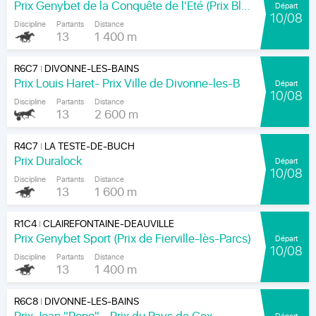
Prix Genybet de la Conquête de l'Eté (Prix Blangy-le-Château)
Départ
10/08
Discipline
Partants
Distance
13
1 400 m
R6C7
DIVONNE-LES-BAINS
|
Prix Louis Haret- Prix Ville de Divonne-les-B
Départ
10/08
Discipline
Partants
Distance
13
2 600 m
R4C7
LA TESTE-DE-BUCH
|
Prix Duralock
Départ
10/08
Discipline
Partants
Distance
13
1 600 m
R1C4
CLAIREFONTAINE-DEAUVILLE
|
Prix Genybet Sport (Prix de Fierville-lès-Parcs)
Départ
10/08
Discipline
Partants
Distance
13
1 400 m
R6C8
DIVONNE-LES-BAINS
|