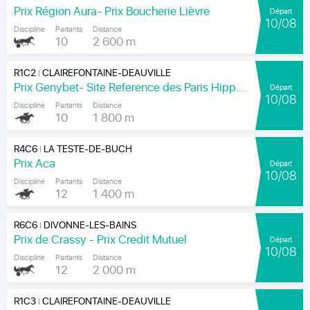
Prix Région Aura- Prix Boucherie Lièvre
Départ
10/08
Discipline
Partants
Distance
10
2 600 m
R1C2
CLAIREFONTAINE-DEAUVILLE
|
Prix Genybet- Site Reference des Paris Hipp.(px du Domaine du H. Bois)
Départ
10/08
Discipline
Partants
Distance
10
1 800 m
R4C6
LA TESTE-DE-BUCH
|
Prix Aca
Départ
10/08
Discipline
Partants
Distance
12
1 400 m
R6C6
DIVONNE-LES-BAINS
|
Prix de Crassy - Prix Credit Mutuel
Départ
10/08
Discipline
Partants
Distance
12
2 000 m
R1C3
CLAIREFONTAINE-DEAUVILLE
|