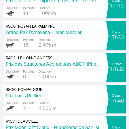
Prix du Cercle - Hipodromo Palermo 150 Aniversario
Départ
17h15
Discipline
Partants
Distance
13
1 000 m
R9C6
ROYAN LA PALMYRE
|
Grand Prix Dynavena - Jean Mercier
Départ
17h30
Discipline
Partants
Distance
16
2 475 m
R4C2
LE LION-D'ANGERS
|
Prix des Structures Accreditées ADDP (Prix Léon Carabin)
Départ
17h32
Discipline
Partants
Distance
6
1 400 m
R8C6
POMPADOUR
|
Prix Louis Reillier
Départ
17h40
Discipline
Partants
Distance
7
4 500 m
R1C7
DEAUVILLE
|
Prix Moonlight Cloud - Hipodromo de San Isidro
Départ