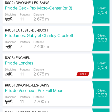
R6C2
DIVONNE-LES-BAINS
|
Prix de Gex - Prix Micro-Center (gr B)
Départ
10/08
Discipline
Partants
Distance
11
2 675 m
R4C3
LA TESTE-DE-BUCH
|
Prix James, Gaby et Charley Crockett
Départ
10/08
Discipline
Partants
Distance
7
2 400 m
R2C8
ENGHIEN
|
Prix de Londres
Départ
10/08
Discipline
Partants
Distance
11
2 875 m
R6C3
DIVONNE-LES-BAINS
|
Prix de Vesenex - Prix Full Moon
Départ
10/08
Discipline
Partants
Distance
11
2 700 m