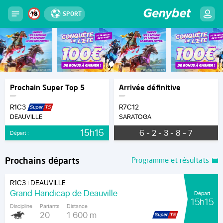
SPORT
Prochain Super Top 5
Arrivée définitive
R1C3
R7C12
DEAUVILLE
SARATOGA
15h15
6 - 2 - 3 - 8 - 7
Départ :
Prochains départs
Programme et résultats
R1C3
DEAUVILLE
|
Grand Handicap de Deauville
Départ
15h15
Discipline
Partants
Distance
20
1 600 m