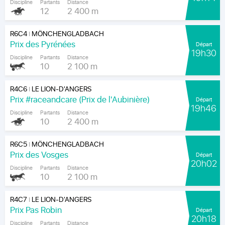
Discipline
Partants
Distance
12
2 400 m
R6C4
MÖNCHENGLADBACH
|
Prix des Pyrénées
Départ
19h30
Discipline
Partants
Distance
10
2 100 m
R4C6
LE LION-D'ANGERS
|
Prix #raceandcare (Prix de l'Aubinière)
Départ
19h46
Discipline
Partants
Distance
10
2 400 m
R6C5
MÖNCHENGLADBACH
|
Prix des Vosges
Départ
20h02
Discipline
Partants
Distance
10
2 100 m
R4C7
LE LION-D'ANGERS
|
Prix Pas Robin
Départ
20h18
Discipline
Partants
Distance