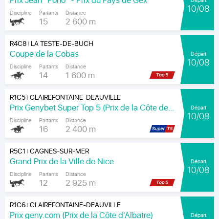
Prix Jean "Pono" - Prix du Pays de Gex
Départ
10/08
Discipline
Partants
Distance
15
2 600 m
R4C8
LA TESTE-DE-BUCH
|
Coupe de la Cobas
Départ
10/08
Discipline
Partants
Distance
14
1 600 m
R1C5
CLAIREFONTAINE-DEAUVILLE
|
Prix Genybet Super Top 5 (Prix de la Côte de Nacre)
Départ
10/08
Discipline
Partants
Distance
16
2 400 m
R5C1
CAGNES-SUR-MER
|
Grand Prix de la Ville de Nice
Départ
10/08
Discipline
Partants
Distance
12
2 925 m
R1C6
CLAIREFONTAINE-DEAUVILLE
|
Prix geny.com (Prix de la Côte d'Albatre)
Départ