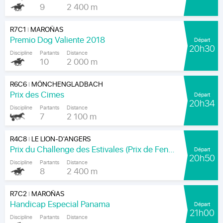
9
2 400 m
R7C1
MAROÑAS
|
Premio Dog Valiente 2018
Départ
20h30
Discipline
Partants
Distance
10
2 000 m
R6C6
MÖNCHENGLADBACH
|
Prix des Cimes
Départ
20h34
Discipline
Partants
Distance
7
2 100 m
R4C8
LE LION-D'ANGERS
|
Prix du Challenge des Estivales (Prix de Feneu)
Départ
20h50
Discipline
Partants
Distance
8
2 400 m
R7C2
MAROÑAS
|
Handicap Especial Panama
Départ
21h00
Discipline
Partants
Distance