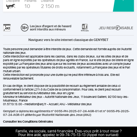
Discipline
Partants
Distance
10
2 150 m
Naviguez vers le site internet classique de GENYBET
Toute personne peut demander à être interdite de jeux. Cette demande est formée auprès de l'Autorité
nationale des jeux.
Cette interdiction est applicable dans les casinos, dans les clubs de jeux, sur les sites de jeux et de
paris en ligne exploités par les opérateurs de jeux agréés en France, sur le site de jeux de loterie en ligne
exploité par La Française des jeux ainsi que sur les bornes de jeux accessibles avec un compte joueur
exploitées par les opérateurs titulaires de droits exclusifs, notamment La Française des jeux et le Pari
mutuel urbain.
Cette interdiction est prononcée pour une durée qui ne peut être inférieure à trois ans. Elle est
renouvelable tacitement.
En cas de litige, le client dispose de la possibilité de recourir au règlement amiable de celui-ci
conformément à l’article L211-3 du Code de la consommation. Pour cela, le client peut recourir
gratuitement au service du Médiateur des Jeux en Ligne :
Monsieur le Médiateur des jeux - Autorité Nationale des Jeux, 11 boulevard Gallieni, 92130 Issy-les-
Moulineaux, France
01.57.13.13.00 - mediation@anj.fr -
Accueil | ANJ - Médiateur des jeux
Genybet a obtenu les agréments n° 0055-PH-2025-07-24-AGR-01 et n° 0055-PS-2025-
07-24-AGR-01 délivrés par l'Autorité Nationale des Jeux (ANJ)
Consulter les Conditions Générales
Famille, vie sociale, santé financière. Êtes-vous prêt à tout miser ?
Pour être aidé, appelez le 09-74-75-13-13 (Appel non surtaxé)