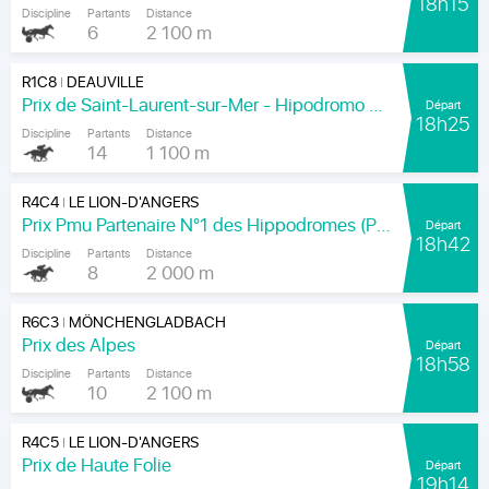
18h15
Discipline
Partants
Distance
6
2 100 m
R1C8
DEAUVILLE
|
Prix de Saint-Laurent-sur-Mer - Hipodromo de Maronas
Départ
18h25
Discipline
Partants
Distance
14
1 100 m
R4C4
LE LION-D'ANGERS
|
Prix Pmu Partenaire N°1 des Hippodromes (Prix du Moulin de Varennes)
Départ
18h42
Discipline
Partants
Distance
8
2 000 m
R6C3
MÖNCHENGLADBACH
|
Prix des Alpes
Départ
18h58
Discipline
Partants
Distance
10
2 100 m
R4C5
LE LION-D'ANGERS
|
Prix de Haute Folie
Départ
19h14