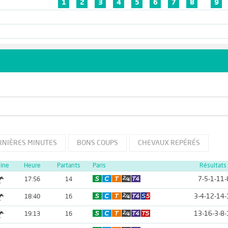
1
2
3
4
5
6
7
8
9
RNIÈRES MINUTES
BONS COUPS
CHEVAUX REPÉRÉS
line
Heure
Partants
Paris
Résultats
7-5-1-11-
17:56
14
3-4-12-14-
18:40
16
13-16-3-8-
19:13
16