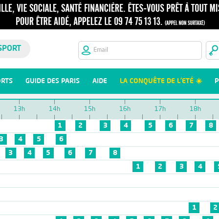
SPORT
ORTS
GUIDE DES PARIS
AIDE
LA CONQUÊTE DE L'ETÉ ☀️
P
13h
14h
15h
16h
17h
18h
1
2
3
4
5
6
7
8
3
4
5
6
3
4
5
6
7
8
1
2
3
4
1
2