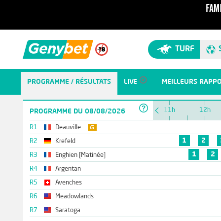
TURF
PROGRAMME / RÉSULTATS
LIVE
MEILLEURS RAPP
11h
12h
PROGRAMME DU 08/08/2026
R1
Deauville
1
2
R2
Krefeld
1
2
R3
Enghien [Matinée]
R4
Argentan
R5
Avenches
R6
Meadowlands
R7
Saratoga