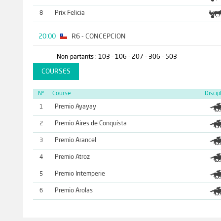
Prix Felicia
8
20:00
R6 - CONCEPCION
Non-partants : 103 - 106 - 207 - 306 - 503
COURSES
N°
Course
Discip
Premio Ayayay
1
Premio Aires de Conquista
2
Premio Arancel
3
Premio Atroz
4
Premio Intemperie
5
Premio Arolas
6