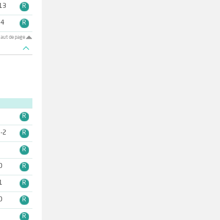
13
R
14
R
aut de page
1
R
-2
R
1
R
0
R
1
R
0
R
R