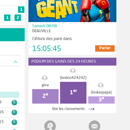
1
2
3
4
5
6
7
1
2
3
4
5
6
7
8
Samedi 08/08
DEAUVILLE
Clôture des paris dans
15:05:44
Parier
PODIUM DES GAINS DES 24 HEURES
(bridon424242)
giva
er
1
(loukaspapa)
e
2
e
3
8
R
Voir les classements
16
R
15
R