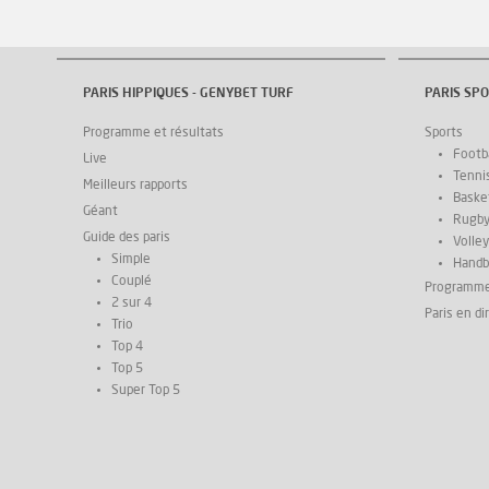
PARIS HIPPIQUES - GENYBET TURF
PARIS SPO
Programme et résultats
Sports
Footba
Live
Tenni
Meilleurs rapports
Basket
Géant
Rugb
Guide des paris
Volley
Simple
Handb
Couplé
Programm
2 sur 4
Paris en di
Trio
Top 4
Top 5
Super Top 5