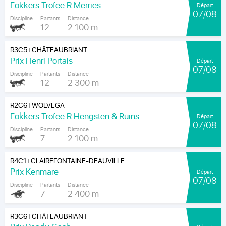
Fokkers Trofee R Merries
Départ
07/08
Discipline
Partants
Distance
12
2 100 m
R3C5
CHÂTEAUBRIANT
|
Prix Henri Portais
Départ
07/08
Discipline
Partants
Distance
12
2 300 m
R2C6
WOLVEGA
|
Fokkers Trofee R Hengsten & Ruins
Départ
07/08
Discipline
Partants
Distance
7
2 100 m
R4C1
CLAIREFONTAINE-DEAUVILLE
|
Prix Kenmare
Départ
07/08
Discipline
Partants
Distance
7
2 400 m
R3C6
CHÂTEAUBRIANT
|