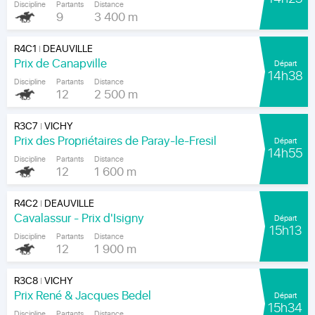
Discipline
Partants
Distance
9
3 400 m
R4C1
DEAUVILLE
|
Prix de Canapville
Départ
14h38
Discipline
Partants
Distance
12
2 500 m
R3C7
VICHY
|
Prix des Propriétaires de Paray-le-Fresil
Départ
14h55
Discipline
Partants
Distance
12
1 600 m
R4C2
DEAUVILLE
|
Cavalassur - Prix d'Isigny
Départ
15h13
Discipline
Partants
Distance
12
1 900 m
R3C8
VICHY
|
Prix René & Jacques Bedel
Départ
15h34
Discipline
Partants
Distance