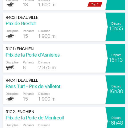
13
1 600 m
R4C3
DEAUVILLE
|
Prix de Brestot
Départ
15h55
Discipline
Partants
Distance
15
1 900 m
R1C1
ENGHIEN
|
Prix de la Porte d'Asnières
Départ
16h13
Discipline
Partants
Distance
8
2 875 m
R4C4
DEAUVILLE
|
Paris Turf - Prix de Valletot
Départ
16h30
Discipline
Partants
Distance
15
1 900 m
R1C2
ENGHIEN
|
Prix de la Porte de Montreuil
Départ
16h48
Discipline
Partants
Distance