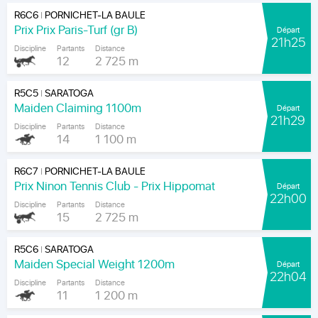
R6C6
PORNICHET-LA BAULE
|
Prix Prix Paris-Turf (gr B)
Départ
21h25
Discipline
Partants
Distance
12
2 725 m
R5C5
SARATOGA
|
Maiden Claiming 1100m
Départ
21h29
Discipline
Partants
Distance
14
1 100 m
R6C7
PORNICHET-LA BAULE
|
Prix Ninon Tennis Club - Prix Hippomat
Départ
22h00
Discipline
Partants
Distance
15
2 725 m
R5C6
SARATOGA
|
Maiden Special Weight 1200m
Départ
22h04
Discipline
Partants
Distance
11
1 200 m