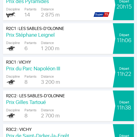
Prix des Pyramides
Départ
20h15
Discipline
Partants
Distance
14
2 875 m
R2C1
LES SABLES-D'OLONNE
|
Prix Stéphane Leignel
Départ
11h06
Discipline
Partants
Distance
6
1 200 m
R3C1
VICHY
|
Prix du Parc Napoléon III
Départ
11h22
Discipline
Partants
Distance
8
3 200 m
R2C2
LES SABLES-D'OLONNE
|
Prix Gilles Tartoué
Départ
11h38
Discipline
Partants
Distance
8
2 700 m
R3C2
VICHY
|
Prix de Saint-Didier-la-Forêt
Départ