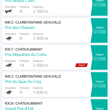
Prix Ready Cash
Départ
07/08
Discipline
Partants
Distance
8
2 300 m
R4C2
CLAIREFONTAINE-DEAUVILLE
|
Prix des Glaieuls
Départ
07/08
Discipline
Partants
Distance
9
2 400 m
R3C7
CHÂTEAUBRIANT
|
Prix Meaulnes du Corta
Départ
07/08
Discipline
Partants
Distance
14
2 400 m
R4C3
CLAIREFONTAINE-DEAUVILLE
|
Prix du Quai Au Coq
Départ
07/08
Discipline
Partants
Distance
9
1 400 m
R3C8
CHÂTEAUBRIANT
|
Grand Prix d'Eté
Départ