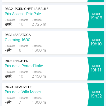
R6C2
PORNICHET-LA BAULE
|
Prix Assca - Prix Palc
Départ
19h05
Discipline
Partants
Distance
16
2 725 m
R5C1
SARATOGA
|
Claiming 1600
Départ
19h10
Discipline
Partants
Distance
8
1 600 m
R1C6
ENGHIEN
|
Prix de la Porte d'Italie
Départ
19h11
Discipline
Partants
Distance
10
2 150 m
R4C9
DEAUVILLE
|
Prix de la Villa Monet
Départ
19h32
Discipline
Partants
Distance
7
1 300 m