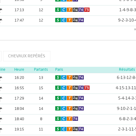
1-4-9-8-
17:13
12
9-2-3-10-
17:47
12
H
CHEVAUX REPÉRÉS
line
Heure
Partants
Paris
Résultats
6-13-12-8
16:20
13
4-15-13-11
16:55
15
5-4-14-3-
17:29
14
9-10-2-1-
18:04
14
6-8-2-3-
18:40
8
2-3-1-11-
19:15
11