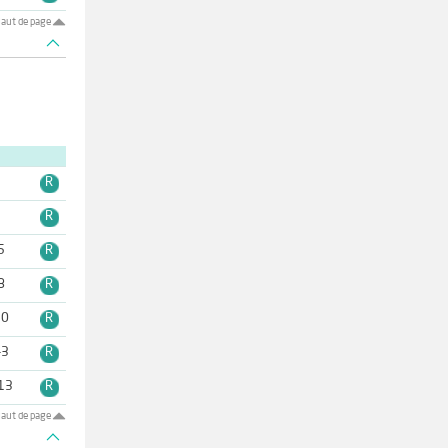
aut de page
5
R
7
R
5
R
8
R
10
R
-3
R
13
R
aut de page