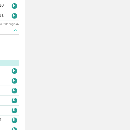
10
R
11
R
aut de page
6
R
5
R
5
R
6
R
6
R
4
R
6
R