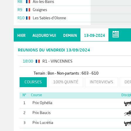
R8
Aix-les-Bains
R9
Graignes
R10
Les Sables-d'Olonne
HIER
AUJOURD'HUI
DEMAIN
13-09-2024
REUNIONS DU VENDREDI 13/09/2024
18:00
R1 - VINCENNES
Terrain : Bon - Non-partants : 603 - 610
COURSES
100% QUINTÉ
INTERVIEWS
DE
N°
Course
Discip
Prix Ophélia
1
Prix Baucis
2
Prix Lucrétia
3