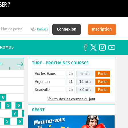
Connexion
Inscription
Oublié ?
ROMOS
TURF - PROCHAINES COURSES
0h
21h
22h
23h
00h
01h
Aix-les-Bains
C5
5 min
Parier
Argentan
C1
11 min
Parier
Deauville
C5
32 min
Parier
8
Voir toutes les courses du jour
5
6
GÉANT
7
8
9
10
11
5
6
7
8
9
10
11
12