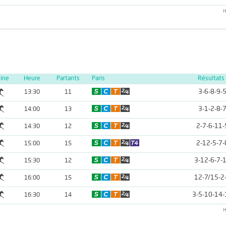
H
line
Heure
Partants
Paris
Résultats
3-6-8-9-
13:30
11
3-1-2-8-
14:00
13
2-7-6-11-
14:30
12
2-12-5-7-
15:00
15
3-12-6-7-
15:30
12
12-7/15-2
16:00
15
3-5-10-14-
16:30
14
H