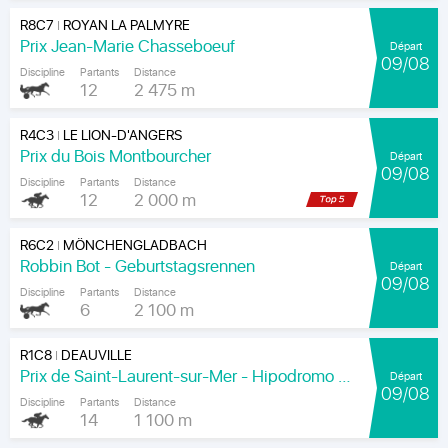
R8C7
ROYAN LA PALMYRE
|
Prix Jean-Marie Chasseboeuf
Départ
09/08
Discipline
Partants
Distance
12
2 475 m
R4C3
LE LION-D'ANGERS
|
Prix du Bois Montbourcher
Départ
09/08
Discipline
Partants
Distance
12
2 000 m
R6C2
MÖNCHENGLADBACH
|
Robbin Bot - Geburtstagsrennen
Départ
09/08
Discipline
Partants
Distance
6
2 100 m
R1C8
DEAUVILLE
|
Prix de Saint-Laurent-sur-Mer - Hipodromo de Maronas
Départ
09/08
Discipline
Partants
Distance
14
1 100 m