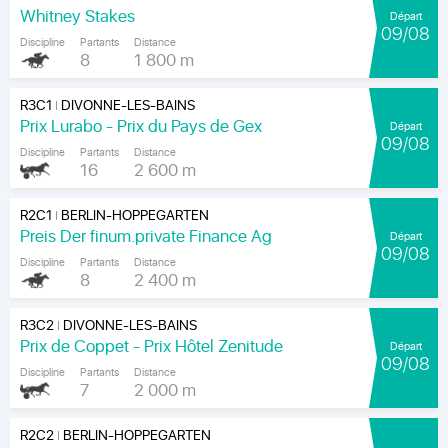
Whitney Stakes
Départ
09/08
Discipline
Partants
Distance
8
1 800 m
R3C1
DIVONNE-LES-BAINS
|
Prix Lurabo - Prix du Pays de Gex
Départ
09/08
Discipline
Partants
Distance
16
2 600 m
R2C1
BERLIN-HOPPEGARTEN
|
Preis Der finum.private Finance Ag
Départ
09/08
Discipline
Partants
Distance
8
2 400 m
R3C2
DIVONNE-LES-BAINS
|
Prix de Coppet - Prix Hôtel Zenitude
Départ
09/08
Discipline
Partants
Distance
7
2 000 m
R2C2
BERLIN-HOPPEGARTEN
|