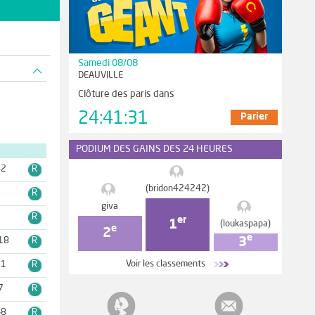
Samedi 08/08
DEAUVILLE
Clôture des paris dans
24:41:30
Parier
PODIUM DES GAINS DES 24 HEURES
-2
R
(bridon424242)
7
R
giva
6
R
er
1
(loukaspapa)
e
2
e
3
18
R
Voir les classements
11
R
7
R
-8
R