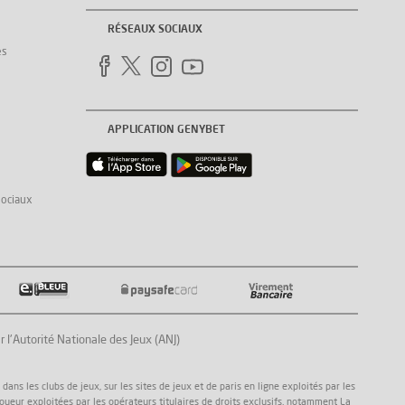
RÉSEAUX SOCIAUX
es
APPLICATION GENYBET
sociaux
Autorité Nationale des Jeux (ANJ)
ns les clubs de jeux, sur les sites de jeux et de paris en ligne exploités par les
joueur exploitées par les opérateurs titulaires de droits exclusifs, notamment La