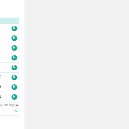
5
R
5
R
3
R
8
R
9
R
0
R
9
R
1
R
aut de page