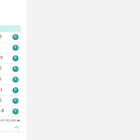
8
R
4
R
-9
R
2
R
5
R
-1
R
5
R
-8
R
aut de page