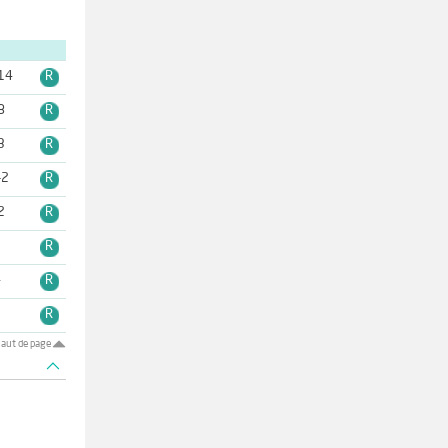
14
R
8
R
3
R
-2
R
2
R
5
R
4
R
5
R
aut de page