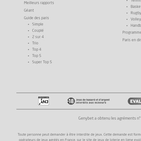
Tenni
Meilleurs rapports
Basket
Géant
Rugb
Guide des paris
Volley
Simple
Handb
Couplé
Programm
2 sur 4
Paris en di
Trio
Top 4
Top 5
Super Top 5
Genybet a obtenu les agréments n
Toute personne peut demander à être interdite de jeux. Cette demande est formée a
opérateurs de jeux agréés en France, sur le site de jeux de loterie en ligne exp