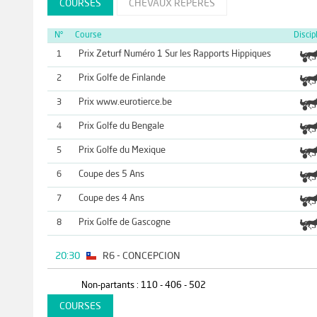
COURSES
CHEVAUX REPÉRÉS
N°
Course
Discip
Prix Zeturf Numéro 1 Sur les Rapports Hippiques
1
Prix Golfe de Finlande
2
Prix www.eurotierce.be
3
Prix Golfe du Bengale
4
Prix Golfe du Mexique
5
Coupe des 5 Ans
6
Coupe des 4 Ans
7
Prix Golfe de Gascogne
8
20:30
R6 - CONCEPCION
Non-partants : 110 - 406 - 502
COURSES