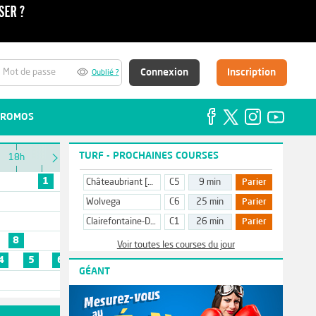
Connexion
Inscription
Oublié ?
ROMOS
TURF - PROCHAINES COURSES
18h
19h
20h
21h
22h
23h
1
2
3
4
5
6
7
8
Châteaubriant [Matinée]
C5
9 min
Parier
Wolvega
C6
25 min
Parier
Clairefontaine-Deauville
C1
26 min
Parier
8
Voir toutes les courses du jour
4
5
6
7
8
GÉANT
1
2
3
4
5
6
7