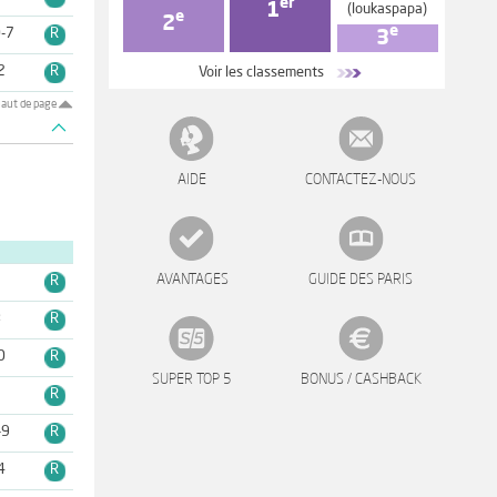
er
1
(loukaspapa)
e
2
e
-7
R
3
2
R
Voir les classements
aut de page
AIDE
CONTACTEZ-NOUS
AVANTAGES
GUIDE DES PARIS
9
R
8
R
0
R
SUPER TOP 5
BONUS / CASHBACK
1
R
-9
R
4
R