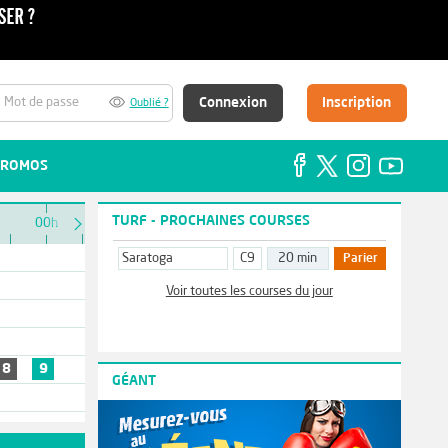
Connexion
Inscription
Oublié ?
ROMOS
TURF - PROCHAINES COURSES
00h
Saratoga
C9
20 min
Parier
Voir toutes les courses du jour
8
9
GÉANT