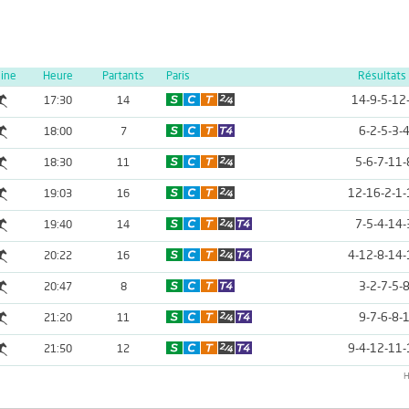
line
Heure
Partants
Paris
Résultats
14-9-5-12
17:30
14
6-2-5-3-
18:00
7
5-6-7-11-
18:30
11
12-16-2-1-
19:03
16
7-5-4-14-
19:40
14
4-12-8-14-
20:22
16
3-2-7-5-
20:47
8
9-7-6-8-
21:20
11
9-4-12-11-
21:50
12
H