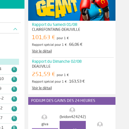
Rapport du Samedi 01/08
CLAIREFONTAINE-DEAUVILLE
101,63 €
pour 1 €
66,06 €
Rapport spécial pour 1 € :
Voir le détail
Rapport du Dimanche 02/08
DEAUVILLE
4
R
251,59 €
pour 1 €
10
R
163,53 €
Rapport spécial pour 1 € :
Voir le détail
9
R
-2
R
PODIUM DES GAINS DES 24 HEURES
12
R
(bridon424242)
-7
R
giva
-1
R