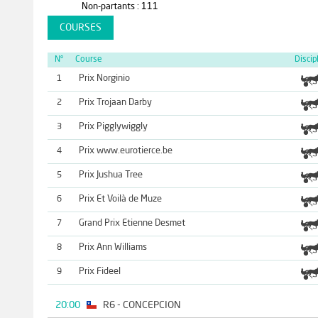
Non-partants : 111
COURSES
N°
Course
Discip
Prix Norginio
1
Prix Trojaan Darby
2
Prix Pigglywiggly
3
Prix www.eurotierce.be
4
Prix Jushua Tree
5
Prix Et Voilà de Muze
6
Grand Prix Etienne Desmet
7
Prix Ann Williams
8
Prix Fideel
9
20:00
R6 - CONCEPCION