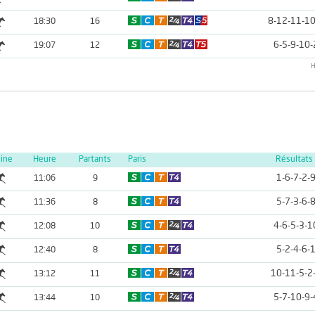
8-12-11-10
18:30
16
6-5-9-10-
19:07
12
H
line
Heure
Partants
Paris
Résultats
1-6-7-2-
11:06
9
5-7-3-6-
11:36
8
4-6-5-3-1
12:08
10
5-2-4-6-
12:40
8
10-11-5-2
13:12
11
5-7-10-9-
13:44
10