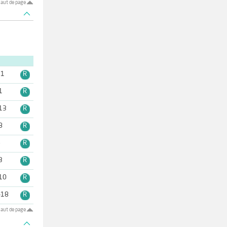
aut de page
11
R
1
R
13
R
8
R
6
R
3
R
10
R
-18
R
aut de page