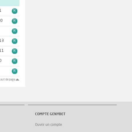
1
R
10
R
5
R
13
R
11
R
0
R
9
R
aut de page
COMPTE GENYBET
Ouvrir un compte