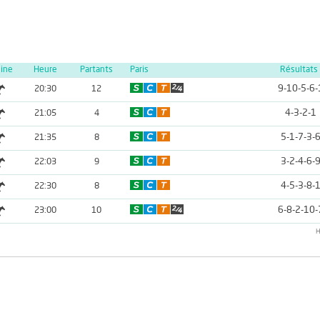
line
Heure
Partants
Paris
Résultats
9-10-5-6-
20:30
12
4-3-2-1
21:05
4
5-1-7-3-
21:35
8
3-2-4-6-
22:03
9
4-5-3-8-
22:30
8
6-8-2-10-
23:00
10
H