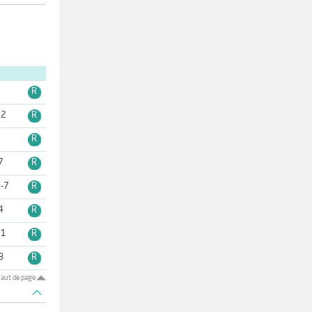
3
R
12
R
R
7
R
-7
R
4
R
11
R
8
R
aut de page