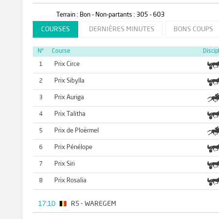
Terrain : Bon - Non-partants : 305 - 603
COURSES
DERNIÈRES MINUTES
BONS COUPS
N°
Course
Discip
Prix Circe
1
Prix Sibylla
2
Prix Auriga
3
Prix Talitha
4
Prix de Ploërmel
5
Prix Pénélope
6
Prix Siri
7
Prix Rosalia
8
17:10
R5 - WAREGEM