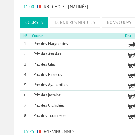
11:00
R3 - CHOLET [MATINÉE]
COURSES
DERNIÈRES MINUTES
BONS COUPS
N°
Course
Discip
Prix des Marguerites
1
Prix des Azalées
2
Prix des Lilas
3
Prix des Hibiscus
4
Prix des Agapanthes
5
Prix des Jasmins
6
Prix des Orchidées
7
Prix des Tournesols
8
15:25
R4 - VINCENNES