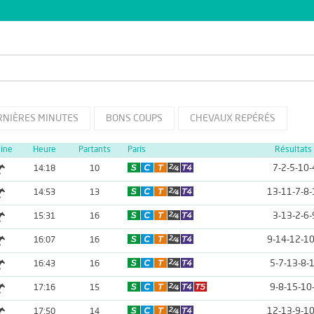
RNIÈRES MINUTES
BONS COUPS
CHEVAUX REPÉRÉS
line
Heure
Partants
Paris
Résultats
7-2-5-10-
14:18
10
13-11-7-8-
14:53
13
3-13-2-6-
15:31
16
9-14-12-10
16:07
16
5-7-13-8-
16:43
16
9-8-15-10
17:16
15
12-13-9-10
17:50
14