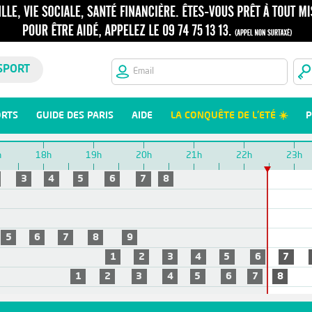
SPORT
ORTS
GUIDE DES PARIS
AIDE
LA CONQUÊTE DE L'ETÉ ☀️
P
h
18h
19h
20h
21h
22h
23h
3
4
5
6
7
8
5
6
7
8
9
1
2
3
4
5
6
7
1
2
3
4
5
6
7
8