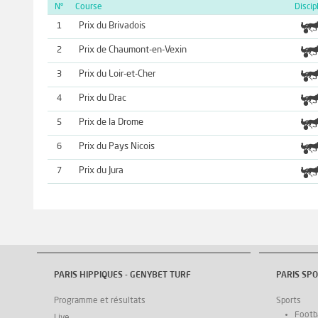
N°
Course
Discip
Prix du Brivadois
1
Prix de Chaumont-en-Vexin
2
Prix du Loir-et-Cher
3
Prix du Drac
4
Prix de la Drome
5
Prix du Pays Nicois
6
Prix du Jura
7
PARIS HIPPIQUES - GENYBET TURF
PARIS SPO
Programme et résultats
Sports
Footba
Live