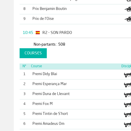
Prix Benjamin Boutin
8
Prix de l'Oise
9
10:45
R2 - SON PARDO
Non-partants : 508
COURSES
N°
Course
Discip
Premi Didy Blai
1
Premi Esperança Mar
2
Premi Duna de Llevant
3
Premi Fox M
4
Premi Tintin de S'hort
5
Premi Amadeus Om
6