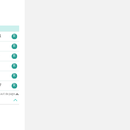
1
R
R
6
R
9
R
1
R
7
R
aut de page