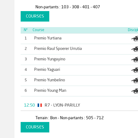
Non-partants : 103 - 308 - 401 - 407
COURSES
N°
Course
Discip
Premio Yurtiana
1
Premio Raul Spoerer Urrutia
2
Premio Yungayino
3
Premio Yaguari
4
Premio Yumbelino
5
Premio Young Man
6
12:50
R7 - LYON-PARILLY
Terrain : Bon - Non-partants : 505 - 712
COURSES