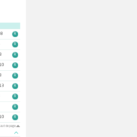
-8
R
4
R
8
R
10
R
3
R
13
R
8
R
1
R
10
R
aut de page