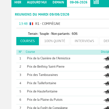
HIER
AUJOURD'HUI
DEMAIN
09-06-2026
REUNIONS DU MARDI 09/06/2026
13:48
R1 - COMPIÈGNE
Terrain : Souple - Non-partants : 606
COURSES
100% QUINTÉ
INTERVIEWS
DE
N°
Course
Discip
Prix de la Clairière de l'Armistice
1
Prix de Bethisy Saint-Pierre
2
Prix des Tambouraines
3
Prix de Taillefontaine
4
Prix de Hautefontaine
5
Prix de la Plaine du Putois
6
Prix de la Forêt de Compiègne
7