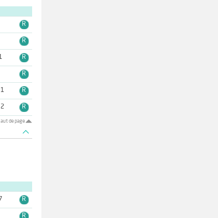
2
R
3
R
1
R
3
R
11
R
12
R
aut de page
7
R
2
R