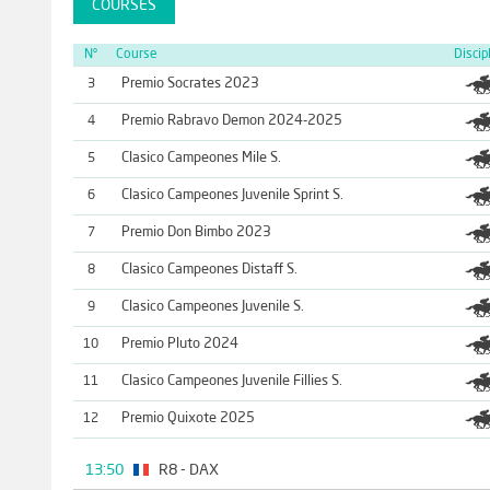
COURSES
N°
Course
Discip
Premio Socrates 2023
3
Premio Rabravo Demon 2024-2025
4
Clasico Campeones Mile S.
5
Clasico Campeones Juvenile Sprint S.
6
Premio Don Bimbo 2023
7
Clasico Campeones Distaff S.
8
Clasico Campeones Juvenile S.
9
Premio Pluto 2024
10
Clasico Campeones Juvenile Fillies S.
11
Premio Quixote 2025
12
13:50
R8 - DAX