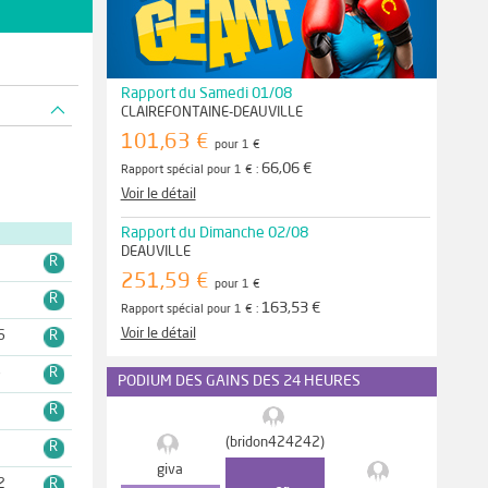
Rapport du Samedi 01/08
CLAIREFONTAINE-DEAUVILLE
101,63 €
pour 1 €
66,06 €
Rapport spécial pour 1 € :
Voir le détail
Rapport du Dimanche 02/08
DEAUVILLE
1
R
251,59 €
pour 1 €
1
R
163,53 €
Rapport spécial pour 1 € :
Voir le détail
6
R
6
R
PODIUM DES GAINS DES 24 HEURES
7
R
(bridon424242)
1
R
giva
2
R