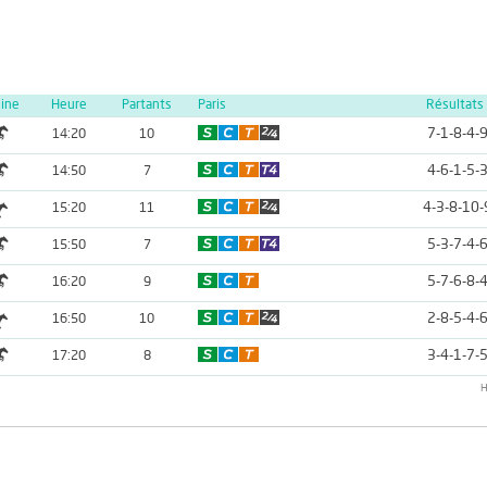
line
Heure
Partants
Paris
Résultats
7-1-8-4-
14:20
10
4-6-1-5-
14:50
7
4-3-8-10-
15:20
11
5-3-7-4-
15:50
7
5-7-6-8-
16:20
9
2-8-5-4-
16:50
10
3-4-1-7-
17:20
8
H