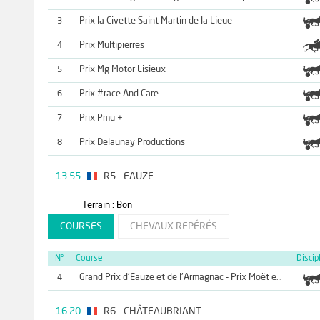
Prix la Civette Saint Martin de la Lieue
3
Prix Multipierres
4
Prix Mg Motor Lisieux
5
Prix #race And Care
6
Prix Pmu +
7
Prix Delaunay Productions
8
13:55
R5 - EAUZE
Terrain : Bon
COURSES
CHEVAUX REPÉRÉS
N°
Course
Discip
4
Grand Prix d'Eauze et de l'Armagnac - Prix Moët et Chandon
16:20
R6 - CHÂTEAUBRIANT