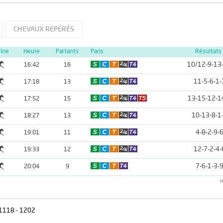
CHEVAUX REPÉRÉS
line
Heure
Partants
Paris
Résultats
10/12-9-13
16:42
16
11-5-6-1-
17:18
13
13-15-12-1
17:52
15
10-13-8-1
18:27
13
4-8-2-9-
19:01
11
12-7-2-4-
19:33
12
7-6-1-3-
20:04
9
H
- 1118 - 1202