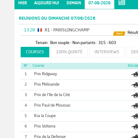
HIER
AUJOURD'HUI
DEMAIN
07-06-2026
REUNIONS DU DIMANCHE 07/06/2026
13:28
R1 - PARISLONGCHAMP
Résult
Terrain : Bon souple - Non-partants : 315 - 603
COURSES
100% QUINTÉ
INTERVIEWS
DE
N°
Course
Discip
Prix Ridgway
1
Prix Mélisande
2
Prix de l'Ile de la Cité
3
Prix Paul de Moussac
4
Kra la Coupe
5
Prix Volterra
6
Prix de la Defense
7