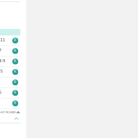
-11
R
7
R
4-9
R
-5
R
6
R
6
R
9
R
aut de page