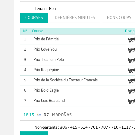
Terrain : Bon
COURSES
DERNIÈRES MINUTES
BONS COUPS
N°
Course
Discip
Prix de l'Amitié
1
Prix Love You
2
Prix Tidalium Pelo
3
Prix Roquépine
4
Prix de la Société du Trotteur Français
5
Prix Bold Eagle
6
Prix Loïc Beauland
7
18:15
R7 - MAROÑAS
Non-partants : 306 - 415 - 514 - 701 - 707 - 710 - 1117 