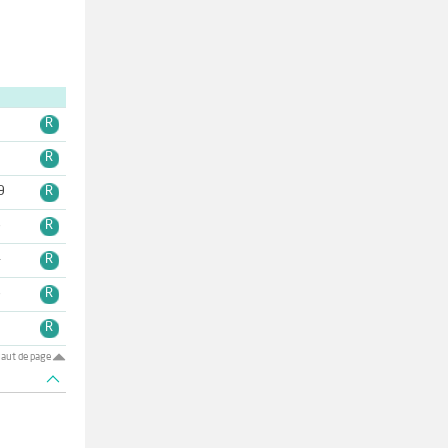
9
R
3
R
9
R
6
R
4
R
6
R
5
R
aut de page