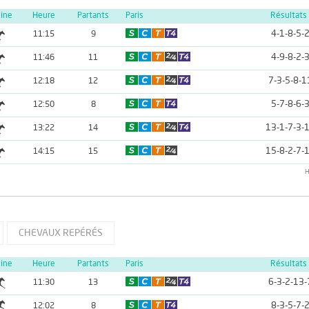
line
Heure
Partants
Paris
Résultats
4-1-8-5-
11:15
9
4-9-8-2-
11:46
11
7-3-5-8-1
12:18
12
5-7-8-6-
12:50
8
13-1-7-3-
13:22
14
15-8-2-7-
14:15
15
H
CHEVAUX REPÉRÉS
line
Heure
Partants
Paris
Résultats
6-3-2-13-
11:30
13
8-3-5-7-
12:02
8