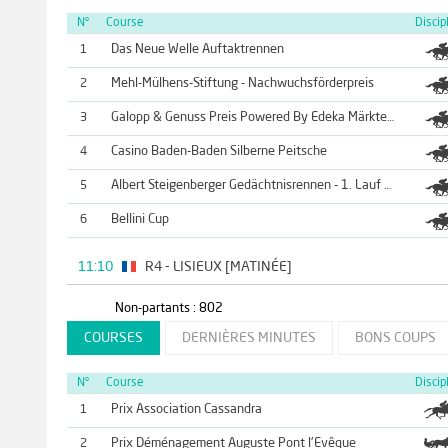
N°
Course
Discip
Das Neue Welle Auftaktrennen
1
Mehl-Mülhens-Stiftung - Nachwuchsförderpreis
2
3
Galopp & Genuss Preis Powered By Edeka Märkte Oser
Casino Baden-Baden Silberne Peitsche
4
5
Albert Steigenberger Gedächtnisrennen - 1. Lauf The Golden Horse
Bellini Cup
6
11:10
R4 - LISIEUX [MATINÉE]
Non-partants : 802
COURSES
DERNIÈRES MINUTES
BONS COUPS
N°
Course
Discip
Prix Association Cassandra
1
Prix Déménagement Auguste Pont l'Evêque
2