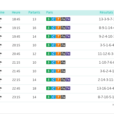
line
Heure
Partants
Paris
Résultats
13-3-9-7-
18:45
13
8-9-1-14-
19:15
16
9-2-4-10-
19:45
14
3-5-1-6-
20:15
10
11-12-6-3
20:45
12
1-10-7-6-
21:15
10
3-6-2-4-
21:45
10
2-14-3-11
22:15
14
13-16-14-4
22:45
18
8-7-10-5-
23:15
14
H