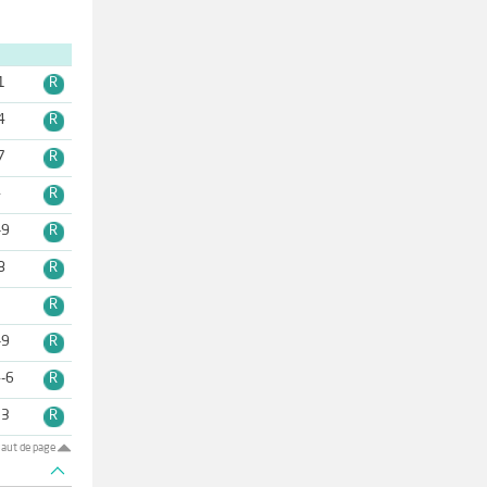
1
R
4
R
7
R
4
R
-9
R
8
R
1
R
-9
R
-6
R
13
R
aut de page