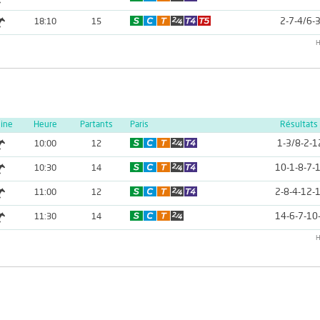
2-7-4/6-
18:10
15
H
line
Heure
Partants
Paris
Résultats
1-3/8-2-1
10:00
12
10-1-8-7-
10:30
14
2-8-4-12-
11:00
12
14-6-7-10
11:30
14
H