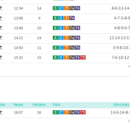
8-6-13-14
12:34
14
4-7-5-8-
13:06
9
4-8-9-6-
13:40
10
12-14-13-1
14:15
14
3-9-8-10-
14:50
11
7-6-10-12
15:32
15
H
line
Heure
Partants
Paris
Résultats
13-6-14-8-
16:07
16
H