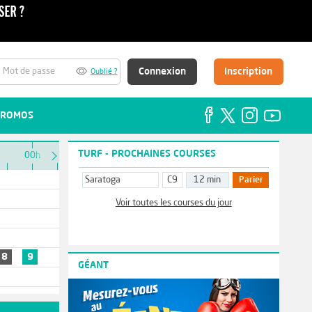
Connexion
Inscription
Oublié ?
ROMOS
TURF - PROCHAINES COURSES
00h
Saratoga
C9
12 min
Parier
Voir toutes les courses du jour
8
9
GÉANT