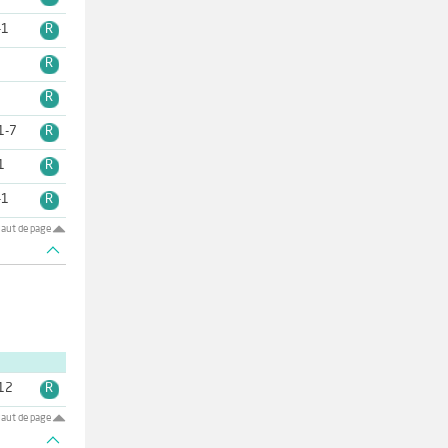
-1
R
9
R
7
R
1-7
R
1
R
-1
R
aut de page
12
R
aut de page