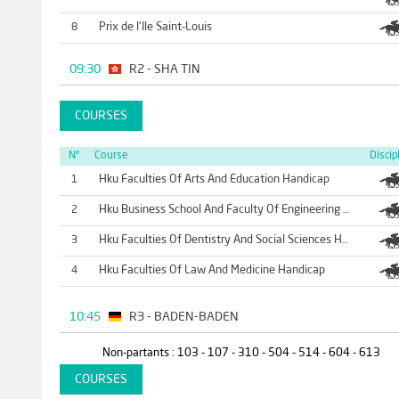
Prix de l'Ile Saint-Louis
8
09:30
R2 - SHA TIN
COURSES
N°
Course
Discip
Hku Faculties Of Arts And Education Handicap
1
2
Hku Business School And Faculty Of Engineering Handicap
3
Hku Faculties Of Dentistry And Social Sciences Handicap
Hku Faculties Of Law And Medicine Handicap
4
10:45
R3 - BADEN-BADEN
Non-partants : 103 - 107 - 310 - 504 - 514 - 604 - 613
COURSES