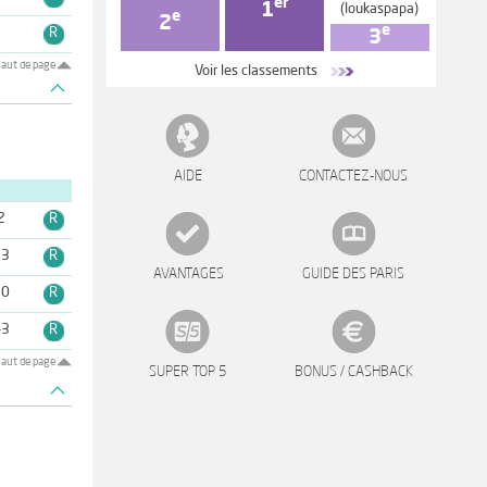
er
1
(loukaspapa)
e
2
e
3
R
3
aut de page
Voir les classements
AIDE
CONTACTEZ-NOUS
2
R
13
R
AVANTAGES
GUIDE DES PARIS
10
R
-3
R
aut de page
SUPER TOP 5
BONUS / CASHBACK