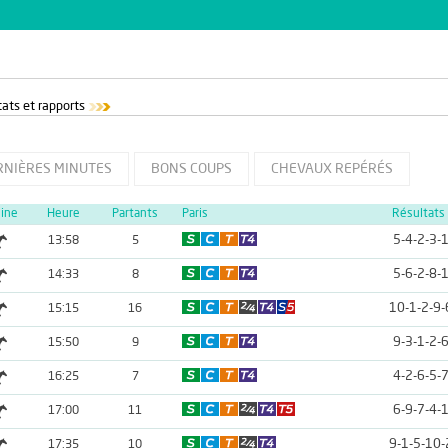
ats et rapports
RNIÈRES MINUTES
BONS COUPS
CHEVAUX REPÉRÉS
line
Heure
Partants
Paris
Résultats
5-4-2-3-
13:58
5
5-6-2-8-
14:33
8
10-1-2-9-
15:15
16
9-3-1-2-
15:50
9
4-2-6-5-
16:25
7
6-9-7-4-
17:00
11
9-1-5-10-
17:35
10