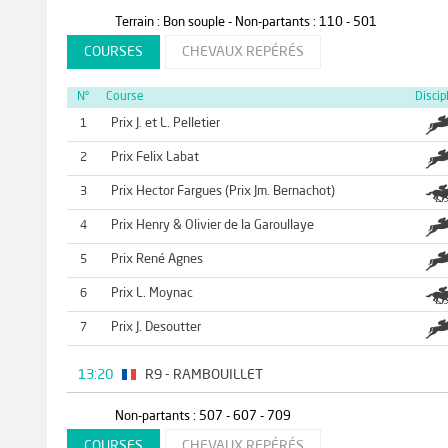
Terrain : Bon souple - Non-partants : 110 - 501
COURSES
CHEVAUX REPÉRÉS
N°
Course
Discip
Prix J. et L. Pelletier
1
Prix Felix Labat
2
Prix Hector Fargues (Prix Jm. Bernachot)
3
Prix Henry & Olivier de la Garoullaye
4
Prix René Agnes
5
Prix L. Moynac
6
Prix J. Desoutter
7
13:20
R9 - RAMBOUILLET
Non-partants : 507 - 607 - 709
COURSES
CHEVAUX REPÉRÉS