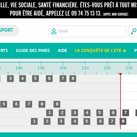
SPORT
ORTS
GUIDE DES PARIS
AIDE
LA CONQUÊTE DE L'ETÉ ☀️
P
h
18h
19h
20h
21h
22h
23h
3
4
5
6
7
8
5
6
7
8
9
1
2
3
4
5
6
7
1
2
3
4
5
6
7
8