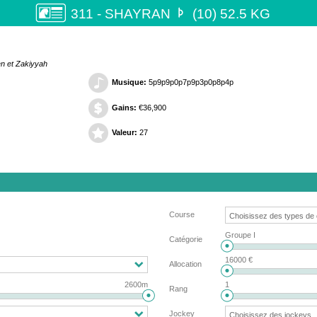

311 - SHAYRAN
(10) 52.5 KG
en et Zakiyyah
Musique:
5p9p9p0p7p9p3p0p8p4p
Gains:
€36,900
Valeur:
27
Course
Groupe I
Catégorie
16000 €
Allocation
2600m
1
Rang
Jockey