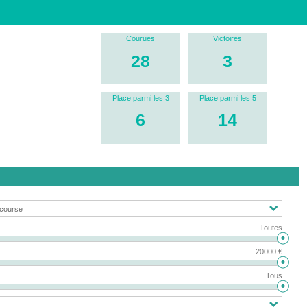
Courues
Victoires
28
3
Place parmi les 3
Place parmi les 5
6
14
Toutes
20000 €
Tous