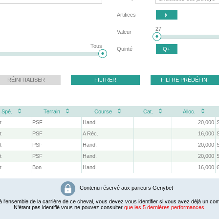
Artifices

27
Valeur
Tous
Quinté
Q+
RÉINITIALISER
FILTRER
FILTRE PRÉDÉFINI
Spé.
Terrain
Course
Cat.
Alloc.
t
PSF
Hand.
20,000
t
PSF
A Réc.
16,000
t
PSF
Hand.
20,000
t
PSF
Hand.
20,000
t
Bon
Hand.
16,000
G
Contenu réservé aux parieurs Genybet
 l'ensemble de la carrière de ce cheval, vous devez vous identifier si vous avez déjà un com
N'étant pas identifié vous ne pouvez consulter
que les 5 dernières performances.