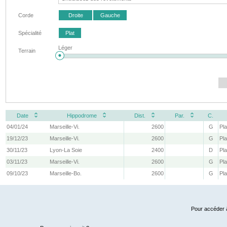
Corde
Droite
Gauche
Spécialité
Plat
Léger
Terrain
Date
Hippodrome
Dist.
Par.
C.
04/01/24
Marseille-Vi.
2600
G
Pla
19/12/23
Marseille-Vi.
2600
G
Pla
30/11/23
Lyon-La Soie
2400
D
Pla
03/11/23
Marseille-Vi.
2600
G
Pla
09/10/23
Marseille-Bo.
2600
G
Pla
Pour accéder à