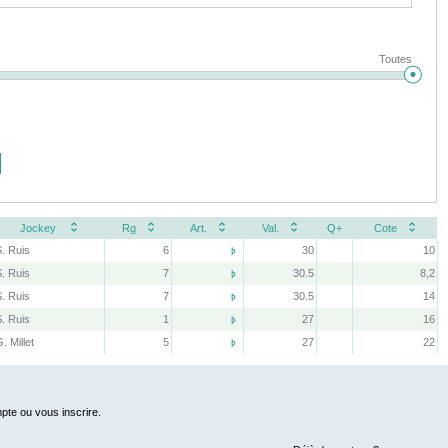
Toutes
Jockey
Rg
Art.
Val.
Q+
Cote
S. Ruis
6
30
10

S. Ruis
7
30.5
8,2

S. Ruis
7
30.5
14

S. Ruis
1
27
16

. Millet
5
27
22

pte ou vous inscrire.