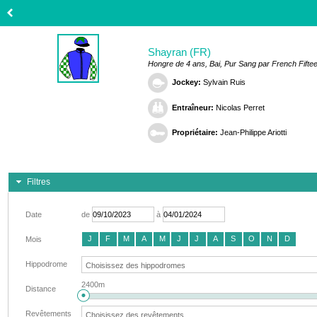
Shayran (FR)
Hongre de 4 ans, Bai, Pur Sang par French Fifte
Jockey:
Sylvain Ruis
Entraîneur:
Nicolas Perret
Propriétaire:
Jean-Philippe Ariotti
Filtres
Date
de
à
J
F
M
A
M
J
J
A
S
O
N
D
Mois
Hippodrome
2400m
Distance
Revêtements