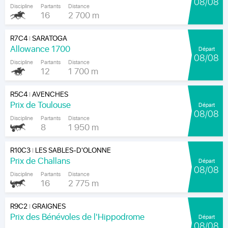
08/08
Discipline
Partants
Distance
16
2 700 m
R7C4
SARATOGA
|
Allowance 1700
Départ
08/08
Discipline
Partants
Distance
12
1 700 m
R5C4
AVENCHES
|
Prix de Toulouse
Départ
08/08
Discipline
Partants
Distance
8
1 950 m
R10C3
LES SABLES-D'OLONNE
|
Prix de Challans
Départ
08/08
Discipline
Partants
Distance
16
2 775 m
R9C2
GRAIGNES
|
Prix des Bénévoles de l'Hippodrome
Départ
08/08