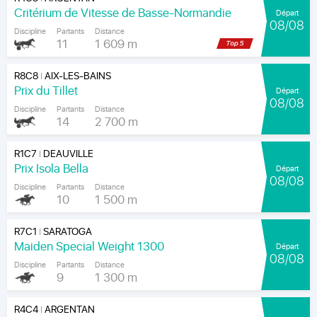
Critérium de Vitesse de Basse-Normandie
Départ
08/08
Discipline
Partants
Distance
11
1 609 m
R8C8
AIX-LES-BAINS
|
Prix du Tillet
Départ
08/08
Discipline
Partants
Distance
14
2 700 m
R1C7
DEAUVILLE
|
Prix Isola Bella
Départ
08/08
Discipline
Partants
Distance
10
1 500 m
R7C1
SARATOGA
|
Maiden Special Weight 1300
Départ
08/08
Discipline
Partants
Distance
9
1 300 m
R4C4
ARGENTAN
|