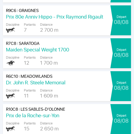
R9C6
GRAIGNES
|
Prix 80e Anniv Hippo - Prix Raymond Rigault
Départ
08/08
Discipline
Partants
Distance
7
2 700 m
R7C8
SARATOGA
|
Maiden Special Weight 1700
Départ
08/08
Discipline
Partants
Distance
12
1 700 m
R6C10
MEADOWLANDS
|
Dr. John R. Steele Memorial
Départ
08/08
Discipline
Partants
Distance
11
1 609 m
R10C8
LES SABLES-D'OLONNE
|
Prix de la Roche-sur-Yon
Départ
08/08
Discipline
Partants
Distance
15
2 650 m