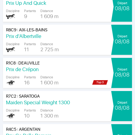
Prix Up And Quick
Départ
08/08
Discipline
Partants
Distance
9
1 609 m
R8C9
AIX-LES-BAINS
|
Prix d'Albertville
Départ
08/08
Discipline
Partants
Distance
11
2 725 m
R1C8
DEAUVILLE
|
Prix de Crépon
Départ
08/08
Discipline
Partants
Distance
16
1 600 m
R7C2
SARATOGA
|
Maiden Special Weight 1300
Départ
08/08
Discipline
Partants
Distance
10
1 300 m
R4C5
ARGENTAN
|