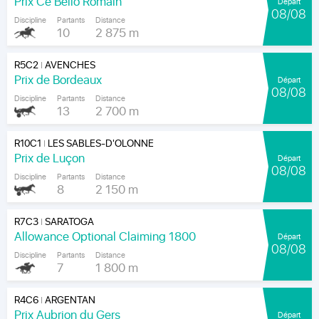
Prix Ce Bello Romain
Départ
08/08
Discipline
Partants
Distance
10
2 875 m
R5C2
AVENCHES
|
Prix de Bordeaux
Départ
08/08
Discipline
Partants
Distance
13
2 700 m
R10C1
LES SABLES-D'OLONNE
|
Prix de Luçon
Départ
08/08
Discipline
Partants
Distance
8
2 150 m
R7C3
SARATOGA
|
Allowance Optional Claiming 1800
Départ
08/08
Discipline
Partants
Distance
7
1 800 m
R4C6
ARGENTAN
|
Prix Aubrion du Gers
Départ