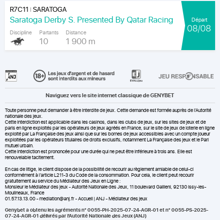
R7C11
SARATOGA
|
Saratoga Derby S. Presented By Qatar Racing
Départ
08/08
Discipline
Partants
Distance
10
1 900 m
Naviguez vers le site internet classique de GENYBET
Toute personne peut demander à être interdite de jeux. Cette demande est formée auprès de l'Autorité
nationale des jeux.
Cette interdiction est applicable dans les casinos, dans les clubs de jeux, sur les sites de jeux et de
paris en ligne exploités par les opérateurs de jeux agréés en France, sur le site de jeux de loterie en ligne
exploité par La Française des jeux ainsi que sur les bornes de jeux accessibles avec un compte joueur
exploitées par les opérateurs titulaires de droits exclusifs, notamment La Française des jeux et le Pari
mutuel urbain.
Cette interdiction est prononcée pour une durée qui ne peut être inférieure à trois ans. Elle est
renouvelable tacitement.
En cas de litige, le client dispose de la possibilité de recourir au règlement amiable de celui-ci
conformément à l’article L211-3 du Code de la consommation. Pour cela, le client peut recourir
gratuitement au service du Médiateur des Jeux en Ligne :
Monsieur le Médiateur des jeux - Autorité Nationale des Jeux, 11 boulevard Gallieni, 92130 Issy-les-
Moulineaux, France
01.57.13.13.00 - mediation@anj.fr -
Accueil | ANJ - Médiateur des jeux
Genybet a obtenu les agréments n° 0055-PH-2025-07-24-AGR-01 et n° 0055-PS-2025-
07-24-AGR-01 délivrés par l'Autorité Nationale des Jeux (ANJ)