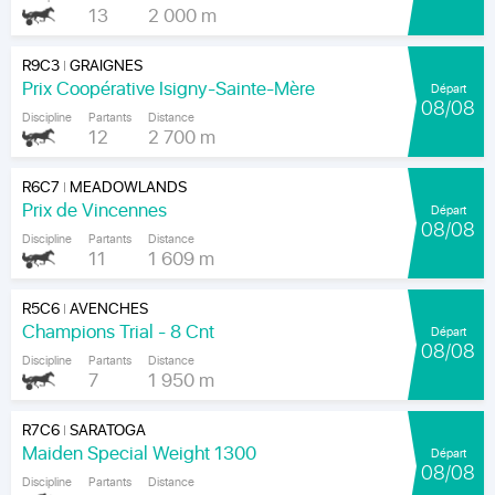
13
2 000 m
R9C3
GRAIGNES
|
Prix Coopérative Isigny-Sainte-Mère
Départ
08/08
Discipline
Partants
Distance
12
2 700 m
R6C7
MEADOWLANDS
|
Prix de Vincennes
Départ
08/08
Discipline
Partants
Distance
11
1 609 m
R5C6
AVENCHES
|
Champions Trial - 8 Cnt
Départ
08/08
Discipline
Partants
Distance
7
1 950 m
R7C6
SARATOGA
|
Maiden Special Weight 1300
Départ
08/08
Discipline
Partants
Distance