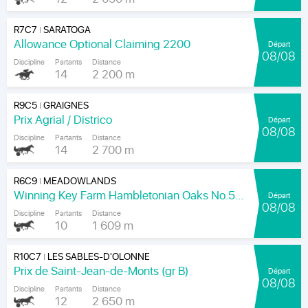
R7C7
SARATOGA
|
Allowance Optional Claiming 2200
Départ
08/08
Discipline
Partants
Distance
14
2 200 m
R9C5
GRAIGNES
|
Prix Agrial / Districo
Départ
08/08
Discipline
Partants
Distance
14
2 700 m
R6C9
MEADOWLANDS
|
Winning Key Farm Hambletonian Oaks No.56 - Final
Départ
08/08
Discipline
Partants
Distance
10
1 609 m
R10C7
LES SABLES-D'OLONNE
|
Prix de Saint-Jean-de-Monts (gr B)
Départ
08/08
Discipline
Partants
Distance
12
2 650 m