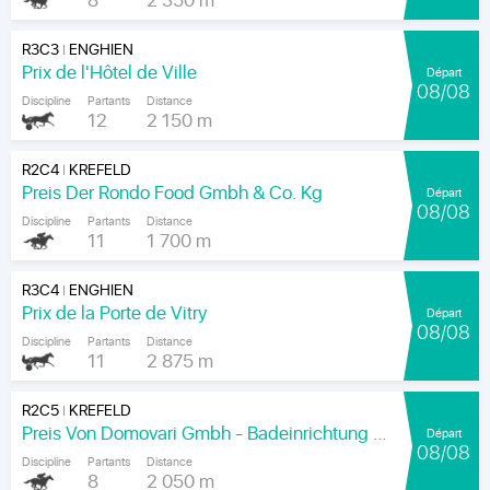
8
2 350 m
R3C3
ENGHIEN
|
Prix de l'Hôtel de Ville
Départ
08/08
Discipline
Partants
Distance
12
2 150 m
R2C4
KREFELD
|
Preis Der Rondo Food Gmbh & Co. Kg
Départ
08/08
Discipline
Partants
Distance
11
1 700 m
R3C4
ENGHIEN
|
Prix de la Porte de Vitry
Départ
08/08
Discipline
Partants
Distance
11
2 875 m
R2C5
KREFELD
|
Preis Von Domovari Gmbh - Badeinrichtung Auf Mass
Départ
08/08
Discipline
Partants
Distance
8
2 050 m