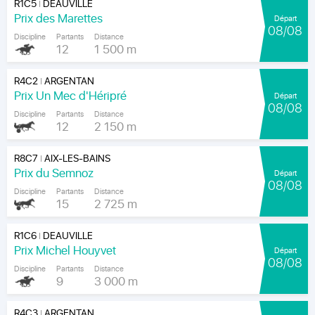
R1C5
DEAUVILLE
|
Prix des Marettes
Départ
08/08
Discipline
Partants
Distance
12
1 500 m
R4C2
ARGENTAN
|
Prix Un Mec d'Héripré
Départ
08/08
Discipline
Partants
Distance
12
2 150 m
R8C7
AIX-LES-BAINS
|
Prix du Semnoz
Départ
08/08
Discipline
Partants
Distance
15
2 725 m
R1C6
DEAUVILLE
|
Prix Michel Houyvet
Départ
08/08
Discipline
Partants
Distance
9
3 000 m
R4C3
ARGENTAN
|