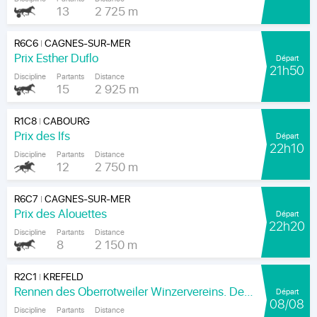
13
2 725 m
R6C6
CAGNES-SUR-MER
|
Prix Esther Duflo
Départ
21h50
Discipline
Partants
Distance
15
2 925 m
R1C8
CABOURG
|
Prix des Ifs
Départ
22h10
Discipline
Partants
Distance
12
2 750 m
R6C7
CAGNES-SUR-MER
|
Prix des Alouettes
Départ
22h20
Discipline
Partants
Distance
8
2 150 m
R2C1
KREFELD
|
Rennen des Oberrotweiler Winzervereins. Der Klassiker Am Kaiser.
Départ
08/08
Discipline
Partants
Distance