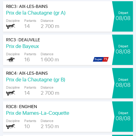
R8C3
AIX-LES-BAINS
|
Prix de la Chautagne (gr A)
Départ
08/08
Discipline
Partants
Distance
14
2 700 m
R1C3
DEAUVILLE
|
Prix de Bayeux
Départ
08/08
Discipline
Partants
Distance
16
1 600 m
R8C4
AIX-LES-BAINS
|
Prix de la Chautagne (gr B)
Départ
08/08
Discipline
Partants
Distance
14
2 700 m
R3C8
ENGHIEN
|
Prix de Marnes-La-Coquette
Départ
08/08
Discipline
Partants
Distance
10
2 150 m