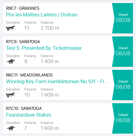
R9C7
GRAIGNES
|
Prix les Maîtres Laitiers / Disfrais
Départ
08/08
Discipline
Partants
Distance
11
2 700 m
R7C9
SARATOGA
|
Test S. Presented By Ticketmaster
Départ
08/08
Discipline
Partants
Distance
8
1 400 m
R6C11
MEADOWLANDS
|
Winning Key Farm Hambletonian No.101 - Final
Départ
08/08
Discipline
Partants
Distance
10
1 609 m
R7C10
SARATOGA
|
Fourstardave Stakes
Départ
08/08
Discipline
Partants
Distance
7
1 600 m