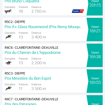
Prix Bruno Coquatrix
Départ
20h15
Discipline
Partants
Distance
16
2 750 m
R5C2
DIEPPE
|
Prix A+ Glass Rouxmesnil (Prix Remy Mouquet)
Départ
16h21
Discipline
Partants
Distance
13
3 400 m
R4C6
CLAIREFONTAINE-DEAUVILLE
|
Prix du Chemin de L'hippodrome
Départ
16h38
Discipline
Partants
Distance
13
2 200 m
R5C3
DIEPPE
|
Prix Ministère du Bon Esprit
Départ
16h55
Discipline
Partants
Distance
11
3 500 m
R4C7
CLAIREFONTAINE-DEAUVILLE
|
Prix des Paturages
Départ