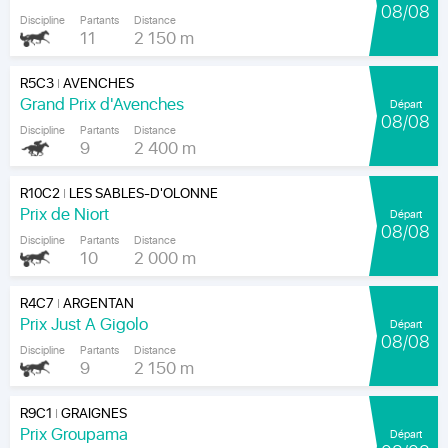
08/08
Discipline
Partants
Distance
11
2 150 m
R5C3
AVENCHES
|
Grand Prix d'Avenches
Départ
08/08
Discipline
Partants
Distance
9
2 400 m
R10C2
LES SABLES-D'OLONNE
|
Prix de Niort
Départ
08/08
Discipline
Partants
Distance
10
2 000 m
R4C7
ARGENTAN
|
Prix Just A Gigolo
Départ
08/08
Discipline
Partants
Distance
9
2 150 m
R9C1
GRAIGNES
|
Prix Groupama
Départ