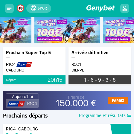
SPORT
Prochain Super Top 5
Arrivée définitive
R1C4
R5C1
CABOURG
DIEPPE
20h15
1 - 6 - 9 - 3 - 8
Départ :
Aujourd'hui
Tirelire de
150.000 €
PARIEZ
R1C4
Prochains départs
Programme et résultats
R1C4
CABOURG
|