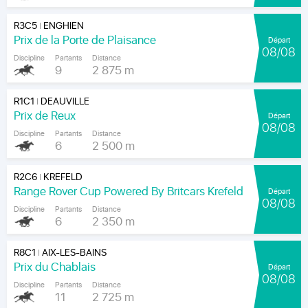
R3C5
ENGHIEN
|
Prix de la Porte de Plaisance
Départ
08/08
Discipline
Partants
Distance
9
2 875 m
R1C1
DEAUVILLE
|
Prix de Reux
Départ
08/08
Discipline
Partants
Distance
6
2 500 m
R2C6
KREFELD
|
Range Rover Cup Powered By Britcars Krefeld
Départ
08/08
Discipline
Partants
Distance
6
2 350 m
R8C1
AIX-LES-BAINS
|
Prix du Chablais
Départ
08/08
Discipline
Partants
Distance
11
2 725 m