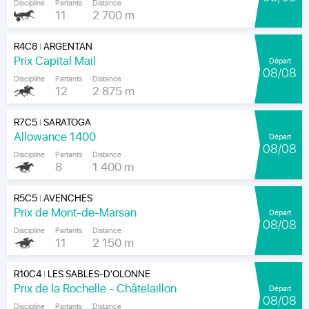
Discipline
Partants
Distance
11
2 700 m
R4C8
ARGENTAN
|
Prix Capital Mail
Départ
08/08
Discipline
Partants
Distance
12
2 875 m
R7C5
SARATOGA
|
Allowance 1400
Départ
08/08
Discipline
Partants
Distance
8
1 400 m
R5C5
AVENCHES
|
Prix de Mont-de-Marsan
Départ
08/08
Discipline
Partants
Distance
11
2 150 m
R10C4
LES SABLES-D'OLONNE
|
Prix de la Rochelle - Châtelaillon
Départ
08/08
Discipline
Partants
Distance