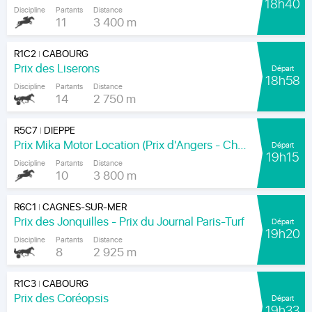
18h40
Discipline
Partants
Distance
11
3 400 m
R1C2
CABOURG
|
Prix des Liserons
Départ
18h58
Discipline
Partants
Distance
14
2 750 m
R5C7
DIEPPE
|
Prix Mika Motor Location (Prix d'Angers - Chamionnat Paris-Turf des Apprentis-Jeunes-Jockeys)
Départ
19h15
Discipline
Partants
Distance
10
3 800 m
R6C1
CAGNES-SUR-MER
|
Prix des Jonquilles - Prix du Journal Paris-Turf
Départ
19h20
Discipline
Partants
Distance
8
2 925 m
R1C3
CABOURG
|
Prix des Coréopsis
Départ
19h33