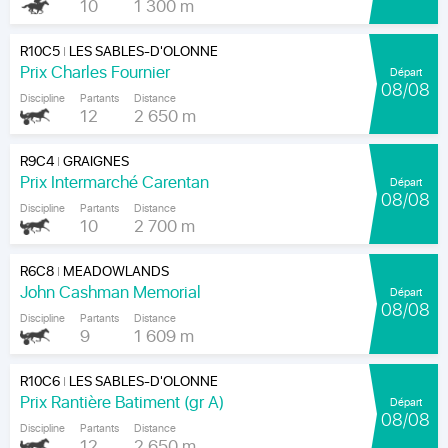
10
1 300 m
R10C5
LES SABLES-D'OLONNE
|
Prix Charles Fournier
Départ
08/08
Discipline
Partants
Distance
12
2 650 m
R9C4
GRAIGNES
|
Prix Intermarché Carentan
Départ
08/08
Discipline
Partants
Distance
10
2 700 m
R6C8
MEADOWLANDS
|
John Cashman Memorial
Départ
08/08
Discipline
Partants
Distance
9
1 609 m
R10C6
LES SABLES-D'OLONNE
|
Prix Rantière Batiment (gr A)
Départ
08/08
Discipline
Partants
Distance
12
2 650 m