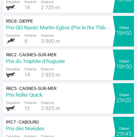
Discipline
Partants
Distance
14
2 725 m
R5C8
DIEPPE
|
Prix QG Nautic Martin-Eglise (Prix le Roi Thibault)
Départ
19h50
Discipline
Partants
Distance
8
3 900 m
R6C2
CAGNES-SUR-MER
|
Prix du Trophée d'Auguste
Départ
19h50
Discipline
Partants
Distance
14
2 925 m
R6C5
CAGNES-SUR-MER
|
Prix Roller Quick
Départ
21h20
Discipline
Partants
Distance
12
2 925 m
R1C7
CABOURG
|
Prix des Nivéoles
Départ
21h45
Discipline
Partants
Distance