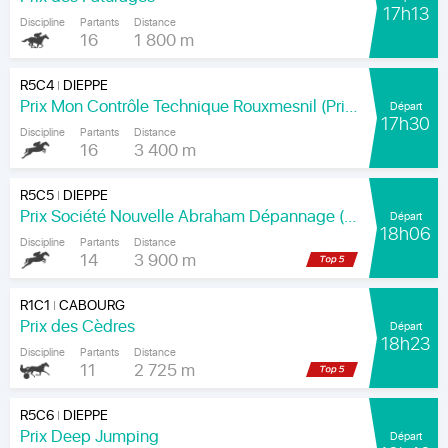
17h13
Discipline
Partants
Distance
16
1 800 m
R5C4
DIEPPE
|
Prix Mon Contrôle Technique Rouxmesnil (Prix Jean de la Rochefoucauld)
Départ
17h30
Discipline
Partants
Distance
16
3 400 m
R5C5
DIEPPE
|
Prix Société Nouvelle Abraham Dépannage (Prix Arenice)
Départ
18h06
Discipline
Partants
Distance
14
3 900 m
R1C1
CABOURG
|
Prix des Cèdres
Départ
18h23
Discipline
Partants
Distance
11
2 725 m
R5C6
DIEPPE
|
Prix Deep Jumping
Départ